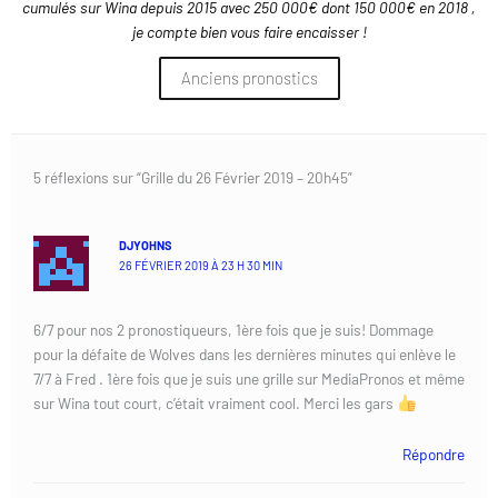
cumulés sur Wina depuis 2015 avec 250 000€ dont 150 000€ en 2018 ,
je compte bien vous faire encaisser !
Anciens pronostics
5 réflexions sur “Grille du 26 Février 2019 – 20h45”
DJYOHNS
26 FÉVRIER 2019 À 23 H 30 MIN
6/7 pour nos 2 pronostiqueurs, 1ère fois que je suis! Dommage
pour la défaite de Wolves dans les dernières minutes qui enlève le
7/7 à Fred . 1ère fois que je suis une grille sur MediaPronos et même
sur Wina tout court, c’était vraiment cool. Merci les gars
Répondre