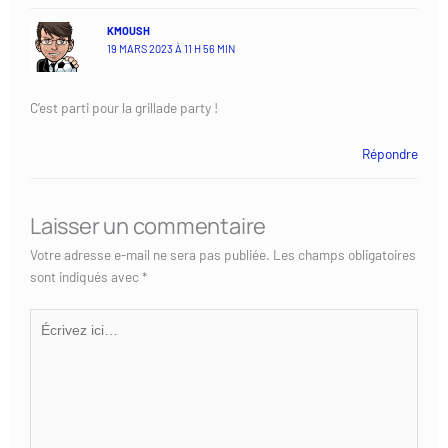
KMOUSH
19 MARS 2023 À 11 H 56 MIN
C’est parti pour la grillade party !
Répondre
Laisser un commentaire
Votre adresse e-mail ne sera pas publiée.
Les champs obligatoires
sont indiqués avec
*
Écrivez
ici…