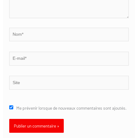
Nom*
E-
mail*
Site
Me prévenir lorsque de nouveaux commentaires sont ajoutés.