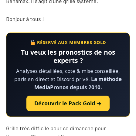
Benamax. Il s’agit d’une grille système.
Bonjour à tous !
RÉSERVÉ AUX MEMBRES GOLD
Tu veux les pronostics de nos
experts ?
Analyses détaillées, cote & mise conseillée,
paris en direct et Discord privé.
La méthode
MediaPronos depuis 2010.
Découvrir le Pack Gold →
Grille très difficile pour ce dimanche pour