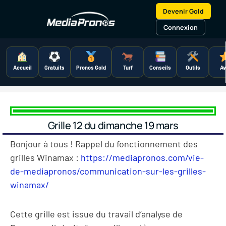
Aller
Devenir Gold
au
contenu
Connexion
Accueil
Gratuits
Pronos Gold
Turf
Conseils
Outils
Av
Grille 12 du dimanche 19 mars
Bonjour à tous ! Rappel du fonctionnement des
grilles Winamax :
https://mediapronos.com/vie-
de-mediapronos/communication-sur-les-grilles-
winamax/
Cette grille est issue du travail d’analyse de