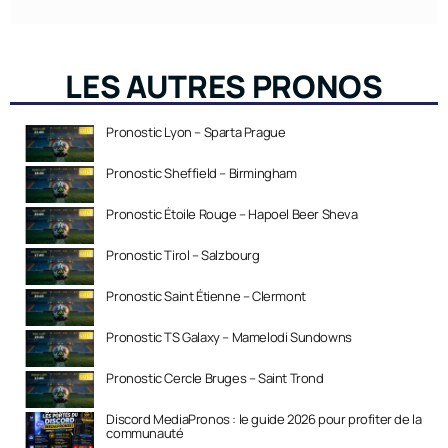
LES AUTRES PRONOS
Pronostic Lyon – Sparta Prague
Pronostic Sheffield – Birmingham
Pronostic Étoile Rouge – Hapoel Beer Sheva
Pronostic Tirol – Salzbourg
Pronostic Saint Étienne – Clermont
Pronostic TS Galaxy – Mamelodi Sundowns
Pronostic Cercle Bruges – Saint Trond
Discord MediaPronos : le guide 2026 pour profiter de la
communauté