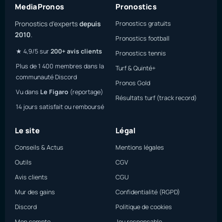
MediaPronos
Pronostics
Pronostics d’experts
depuis
Pronostics gratuits
2010
.
Pronostics football
★ 4,9/5 sur
200+ avis clients
Pronostics tennis
Plus de 1 400 membres dans la
Turf & Quinté+
communauté Discord
Pronos Gold
Vu dans
Le Figaro
(reportage)
Résultats turf (track record)
14 jours satisfait ou remboursé
Le site
Légal
Conseils & Actus
Mentions légales
Outils
CGV
Avis clients
CGU
Mur des gains
Confidentialité (RGPD)
Discord
Politique de cookies
Mon compte
Jeu responsable