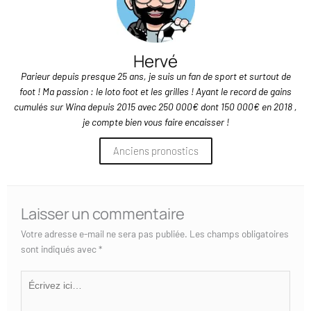
Hervé
Parieur depuis presque 25 ans, je suis un fan de sport et surtout de
foot ! Ma passion : le loto foot et les grilles ! Ayant le record de gains
cumulés sur Wina depuis 2015 avec 250 000€ dont 150 000€ en 2018 ,
je compte bien vous faire encaisser !
Anciens pronostics
Laisser un commentaire
Votre adresse e-mail ne sera pas publiée.
Les champs obligatoires
sont indiqués avec
*
Écrivez
ici…