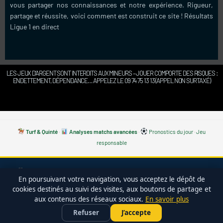
vous partager nos connaissances et notre expérience. Rigueur,
partage et réussite, voici comment est construit ce site !
Résultats
Ligue 1 en direct
LES JEUX D’ARGENT SONT INTERDITS AUX MINEURS – JOUER COMPORTE DES RISQUES :
ENDETTEMENT, DÉPENDANCE… APPELEZ LE 09 74 75 13 13 (APPEL NON SURTAXÉ)
Turf & Quinté
·
Analyses matchs avancées
·
Pronostics du jour
·
Jeu
responsable
Coupe du Monde 2026 :
consulte notre
— cotes, calendrier,
En poursuivant votre navigation, vous acceptez le dépôt de
favoris, meilleurs paris. ·
·
Avis bet365
cookies destinés au suivi des visites, aux boutons de partage et
aux contenus des réseaux sociaux.
En savoir plus
bet365
PARIER SUR LE FOOT •
×
Profiter de l'offre →
Refuser
J’accepte
FREEBET 100 €