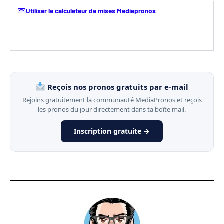
Utiliser le calculateur de mises Mediapronos
Reçois nos pronos gratuits par e-mail
Rejoins gratuitement la communauté MediaPronos et reçois
les pronos du jour directement dans ta boîte mail.
Inscription gratuite →