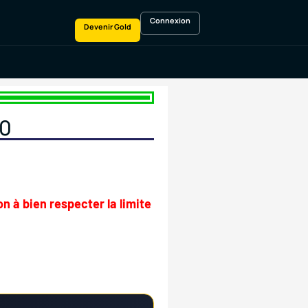
Connexion
Devenir Gold
00
n à bien respecter la limite