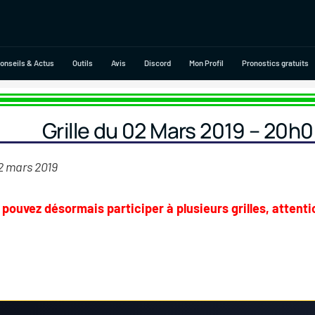
onseils & Actus
Outils
Avis
Discord
Mon Profil
Pronostics gratuits
Grille du 02 Mars 2019 – 20h
2 mars 2019
ouvez désormais participer à plusieurs grilles, attentio