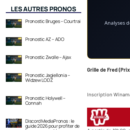
LES AUTRES PRONOS
Pronostic Bruges – Courtrai
Analyses dé
Pronostic AZ – ADO
Pronostic Zwolle – Ajax
Grille de Fred (Pri
Pronostic Jagiellonia –
Widzew LODZ
k
Inscription Winam
Pronostic Holywell –
Connah
Discord MediaPronos : le
guide 2026 pour profiter de