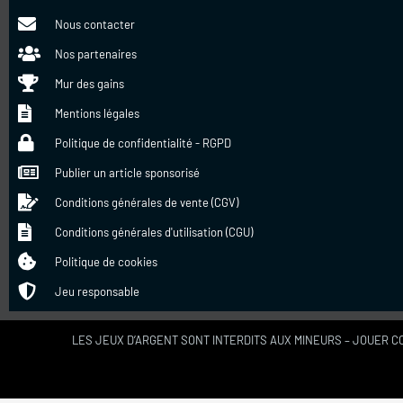
Nous contacter
Nos partenaires
Mur des gains
Mentions légales
Politique de confidentialité - RGPD
Publier un article sponsorisé
Conditions générales de vente (CGV)
Conditions générales d'utilisation (CGU)
Politique de cookies
Jeu responsable
LES JEUX D’ARGENT SONT INTERDITS AUX MINEURS – JOUER C