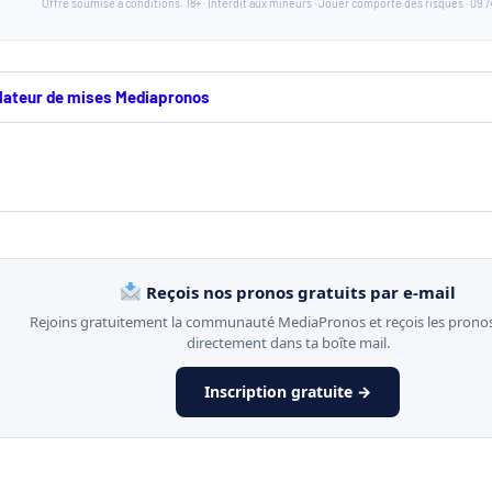
Offre soumise à conditions. 18+ · Interdit aux mineurs · Jouer comporte des risques · 09 74
culateur de mises Mediapronos
Reçois nos pronos gratuits par e-mail
Rejoins gratuitement la communauté MediaPronos et reçois les pronos
directement dans ta boîte mail.
Inscription gratuite →