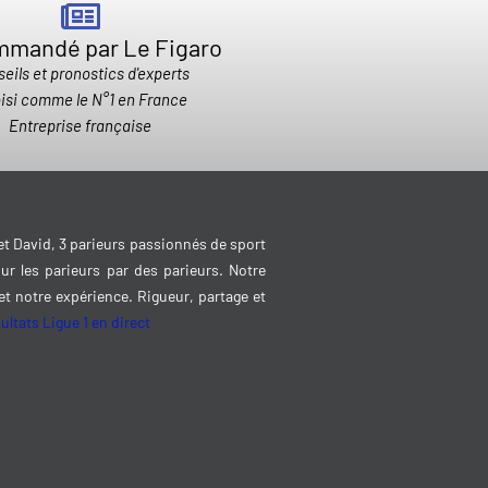
mandé par Le Figaro
eils et pronostics d'experts
isi comme le N°1 en France
Entreprise française
et David, 3 parieurs passionnés de sport
ur les parieurs par des parieurs. Notre
et notre expérience. Rigueur, partage et
ultats Ligue 1 en direct