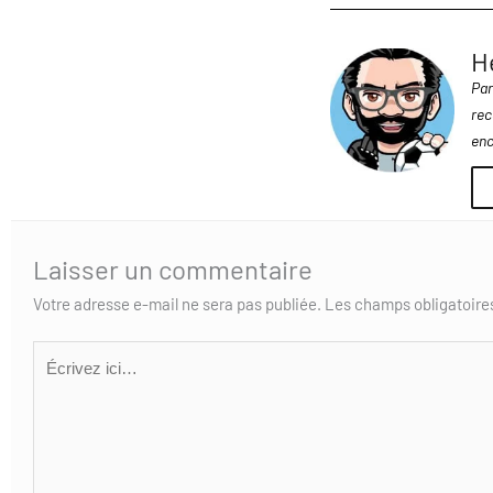
H
Par
rec
enc
Laisser un commentaire
Votre adresse e-mail ne sera pas publiée.
Les champs obligatoire
Écrivez
ici…