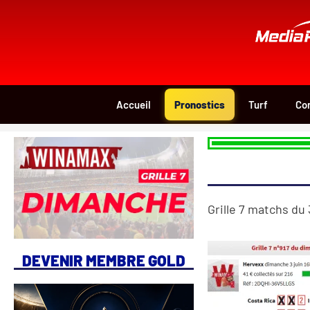
Aller
au
contenu
Accueil
Pronostics
Turf
Co
Grille 7 matchs du 
DEVENIR MEMBRE GOLD