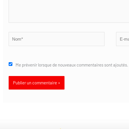
Nom*
E-
mail*
Me prévenir lorsque de nouveaux commentaires sont ajoutés.