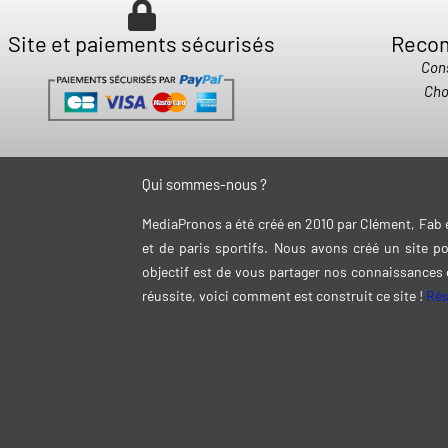
Site et paiements sécurisés
Recom
Cons
Cho
Qui sommes-nous ?
MediaPronos a été créé en 2010 par Clément, Fab 
et de paris sportifs. Nous avons créé un site po
objectif est de vous partager nos connaissances 
réussite, voici comment est construit ce site !
Rés