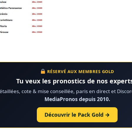
RÉSERVÉ AUX MEMBRES GOLD
Tu veux les pronostics de nos experts
taillées, cote & mise conseillée, paris en direct et Disco
MediaPronos depuis 2010.
Découvrir le Pack Gold →