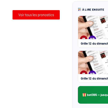
À LIRE ENSUITE
Voir tous les pronostics
Grille 12 du dimanc
Grille 12 du dimanc
bet365
— jusqu