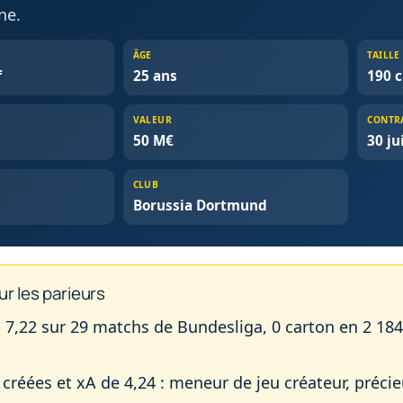
ne.
ÂGE
TAILLE
f
25 ans
190 
VALEUR
CONTR
50 M€
30 ju
CLUB
Borussia Dortmund
ur les parieurs
7,22 sur 29 matchs de Bundesliga, 0 carton en 2 184
créées et xA de 4,24 : meneur de jeu créateur, préci