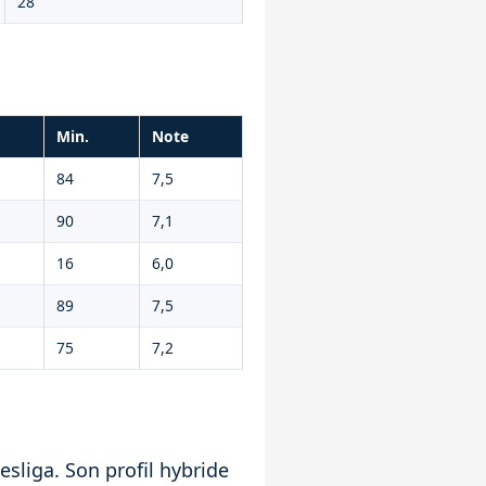
28
Min.
Note
84
7,5
90
7,1
16
6,0
89
7,5
75
7,2
sliga. Son profil hybride