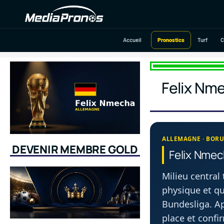
Aller
au
contenu
Accueil
Pronostics
Turf
C
Felix Nme
ALLEMAGNE · BORU
DEVENIR MEMBRE GOLD
Felix Nmec
Milieu centra
physique et qu
Bundesliga. Ap
place et confi