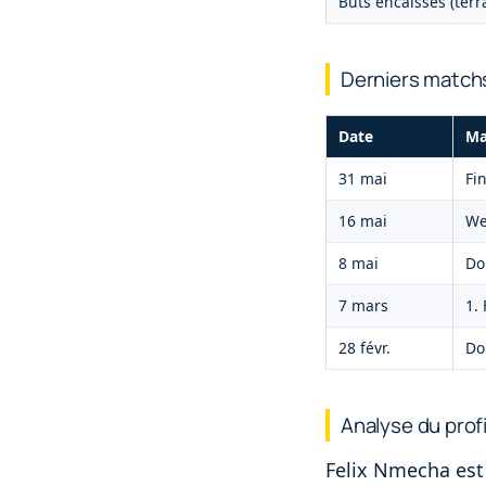
Buts encaissés (terr
Derniers match
Date
Ma
31 mai
Fi
16 mai
We
8 mai
Do
7 mars
1.
28 févr.
Do
Analyse du prof
Felix Nmecha est 