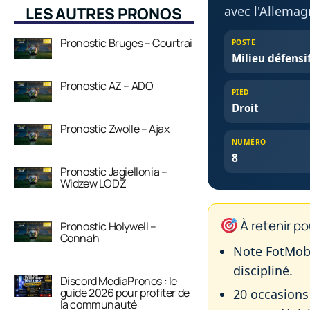
avec l'Allemag
LES AUTRES PRONOS
Pronostic Bruges – Courtrai
POSTE
Milieu défensi
Pronostic AZ – ADO
PIED
Droit
Pronostic Zwolle – Ajax
NUMÉRO
8
Pronostic Jagiellonia –
Widzew LODZ
À retenir po
Pronostic Holywell –
Connah
Note FotMob 
discipliné.
Discord MediaPronos : le
guide 2026 pour profiter de
20 occasions 
la communauté