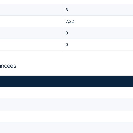
3
7,22
0
0
vancées