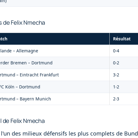
ain)
s de Felix Nmecha
tch
Résultat
nlande – Allemagne
0-4
rder Bremen – Dortmund
0-2
rtmund – Eintracht Frankfurt
3-2
 FC Köln – Dortmund
1-2
rtmund – Bayern Munich
2-3
il de Felix Nmecha
l'un des milieux défensifs les plus complets de Bunde