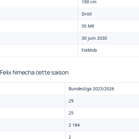
190 cm
Droit
50 M€
30 juin 2030
FotMob
 Felix Nmecha cette saison
Bundesliga 2025/2026
29
25
2 184
2