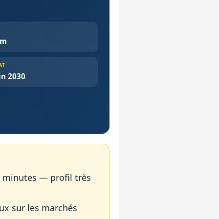
cm
AT
in 2030
 minutes — profil très
eux sur les marchés