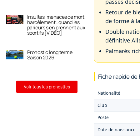
passes décisi
Retour de ble
Insultes, menaces de mort,
de forme à l
harcèlement : quand les
parieurs s’en prennent aux
Double natio
sportifs [VIDÉO]
définitive A
Palmarès rich
Pronostic long terme
Saison 2026
Fiche rapide de
Voir tous les pronostics
Nationalité
Club
Poste
Date de naissance