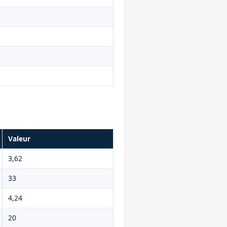
Valeur
3,62
33
4,24
20