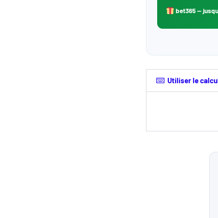
bet365
— jusqu
Utiliser le cal