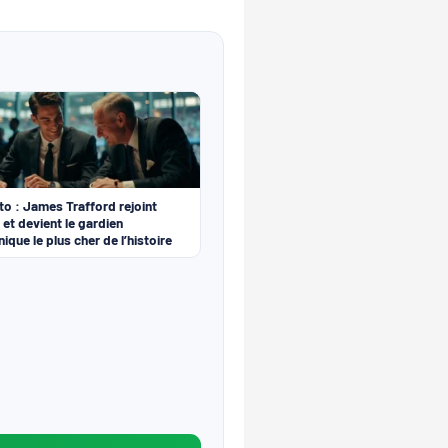
o : James Trafford rejoint
et devient le gardien
nique le plus cher de l’histoire