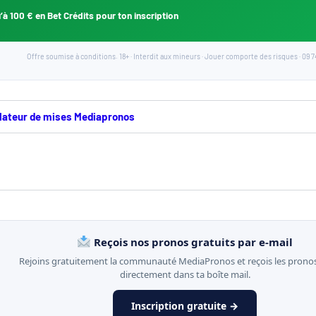
’à 100 € en Bet Crédits pour ton inscription
Offre soumise à conditions. 18+ · Interdit aux mineurs · Jouer comporte des risques · 09 74
culateur de mises Mediapronos
Reçois nos pronos gratuits par e-mail
Rejoins gratuitement la communauté MediaPronos et reçois les pronos
directement dans ta boîte mail.
Inscription gratuite →