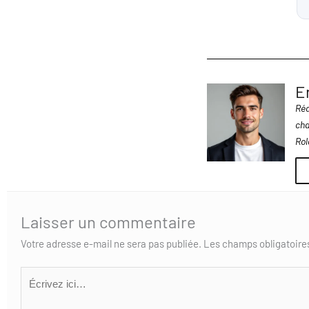
E
Réd
cha
Rol
Laisser un commentaire
Votre adresse e-mail ne sera pas publiée.
Les champs obligatoire
Écrivez
ici…