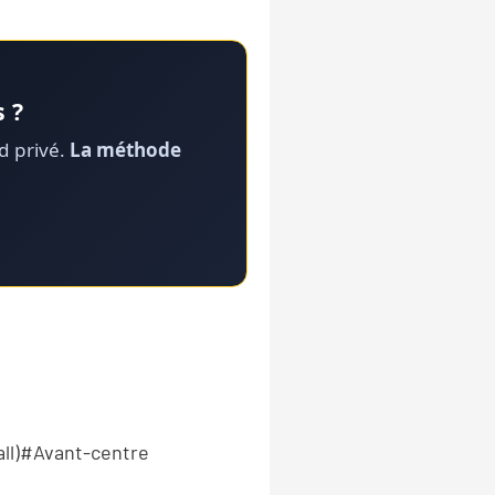
 ?
rd privé.
La méthode
all)#Avant-centre