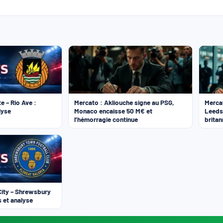
e – Rio Ave :
Mercato : Akliouche signe au PSG,
Mercat
lyse
Monaco encaisse 50 M€ et
Leeds 
l’hémorragie continue
britan
City – Shrewsbury
s et analyse