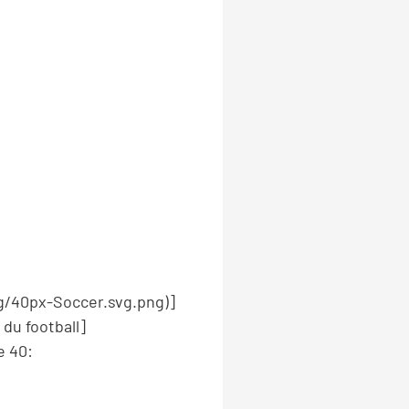
g/40px-Soccer.svg.png)]
 du football]
e 40: