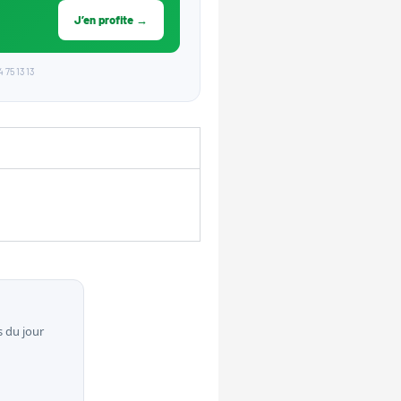
J’en profite →
 75 13 13
 du jour