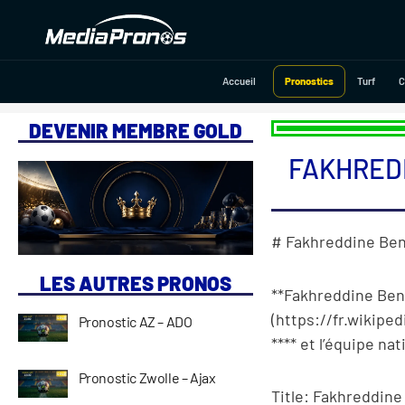
Aller
au
contenu
Accueil
Pronostics
Turf
C
DEVENIR MEMBRE GOLD
FAKHREDD
# Fakhreddine Ben 
LES AUTRES PRONOS
**Fakhreddine Ben 
(https://fr.wikiped
Pronostic AZ – ADO
**** et l’équipe n
Pronostic Zwolle – Ajax
Title: Fakhreddin