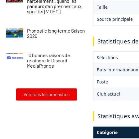
harcèlement : quand les
parieurs s’en prennent aux
Taille
sportifs [VIDÉO]
Source principale
Pronostic long terme Saison
2026
Statistiques d
10 bonnes raisons de
Sélections
rejoindre le Discord
MediaPronos
Buts internationaux
Poste
Club actuel
Voir tous les pronostics
Statistiques a
Catégorie