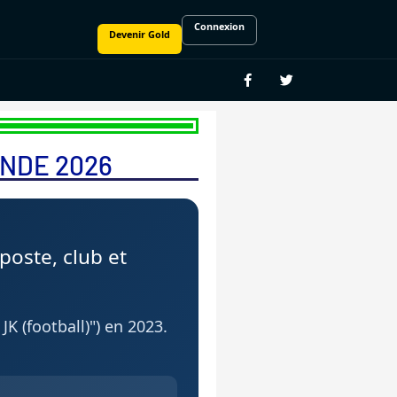
Connexion
Devenir Gold
F
T
a
w
c
i
e
t
b
t
o
e
o
r
NDE 2026
k
-
f
oste, club et
K (football)") en 2023.