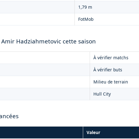
1,79 m
FotMob
e Amir Hadziahmetovic cette saison
À vérifier matchs
À vérifier buts
Milieu de terrain
Hull City
vancées
Valeur