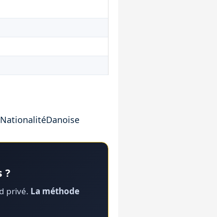
e NationalitéDanoise
 ?
rd privé.
La méthode