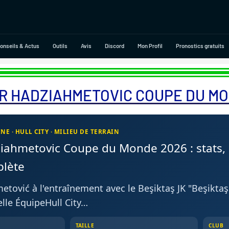
onseils & Actus
Outils
Avis
Discord
Mon Profil
Pronostics gratuits
R HADZIAHMETOVIC COUPE DU MO
E · HULL CITY · MILIEU DE TERRAIN
iahmetovic Coupe du Monde 2026 : stats, p
plète
tović à l'entraînement avec le Beşiktaş JK "Beşiktaş J
elle ÉquipeHull City…
TAILLE
CLUB