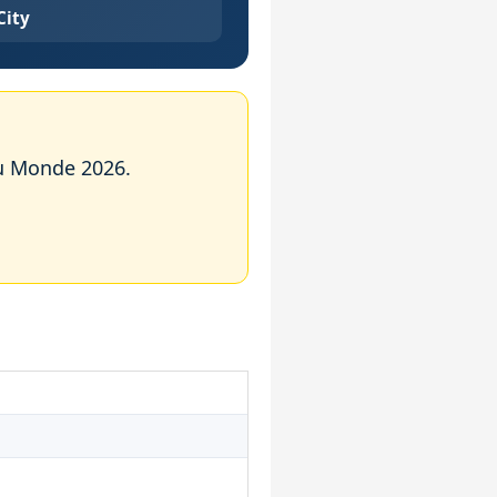
City
du Monde 2026.