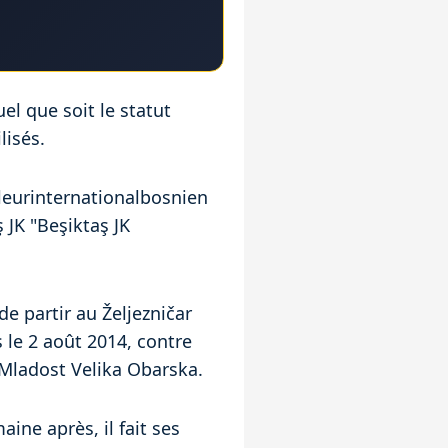
el que soit le statut
lisés.
leurinternationalbosnien
 JK "Beşiktaş JK
e partir au Željezničar
 le 2 août 2014, contre
 Mladost Velika Obarska.
aine après, il fait ses