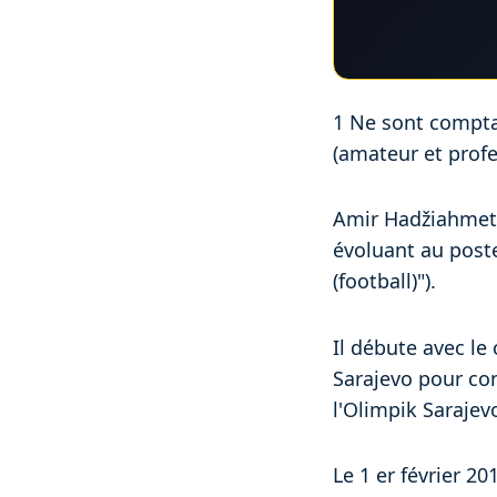
1 Ne sont comptab
(amateur et prof
Amir Hadžiahmeto
évoluant au poste
(football)").
Il débute avec le
Sarajevo pour con
l'Olimpik Sarajev
Le 1 er février 20