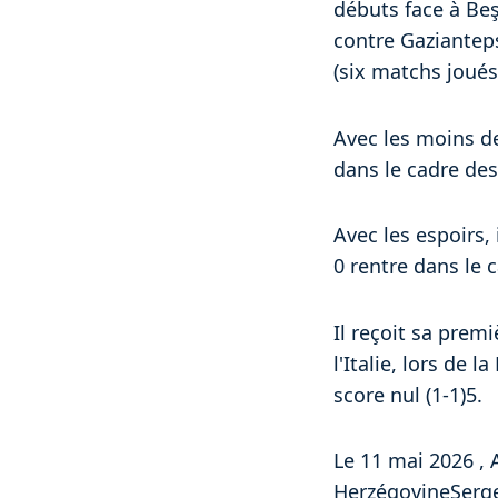
débuts face à Beş
contre Gazianteps
(six matchs joués
Avec les moins de 
dans le cadre de
Avec les espoirs, 
0 rentre dans le 
Il reçoit sa prem
l'Italie, lors de 
score nul (1-1)5.
Le 11 mai 2026 , 
HerzégovineSergej