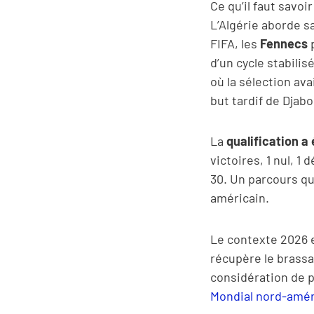
Ce qu’il faut savoi
L’Algérie aborde s
FIFA, les
Fennecs
p
d’un cycle stabilis
où la sélection av
but tardif de Djabou
La
qualification a
victoires, 1 nul, 
30. Un parcours q
américain.
Le contexte 2026 e
récupère le brassa
considération de p
Mondial nord-amér