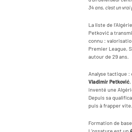
34 ans, c’est un vra
La liste de l’Algé
Petković a transmis
connu : valorisati
Premier League, Ser
autour de 29 ans.
Analyse tactique :
Vladimir Petković
,
inventé une Algéri
Depuis sa qualifi
puis à frapper vite
Formation de base e
L’ossature est un