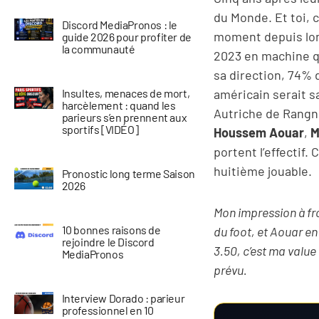
du Monde. Et toi, 
Discord MediaPronos : le
moment depuis l
guide 2026 pour profiter de
la communauté
2023 en machine q
sa direction, 74% 
américain serait s
Insultes, menaces de mort,
harcèlement : quand les
Autriche de Rangn
parieurs s’en prennent aux
sportifs [VIDÉO]
Houssem Aouar
,
M
portent l’effectif. 
huitième jouable.
Pronostic long terme Saison
2026
Mon impression à fro
10 bonnes raisons de
du foot, et Aouar en
rejoindre le Discord
3.50, c’est ma value
MediaPronos
prévu.
Interview Dorado : parieur
professionnel en 10