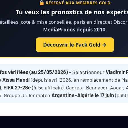
RÉSERVÉ AUX MEMBRES GOLD
Tu veux les pronostics de nos experts
taillées, cote & mise conseillée, paris en direct et Disco
MediaPronos depuis 2010.
Découvrir le Pack Gold →
fos vérifiées (au 25/05/2026)
– Sélectionneur
Vladimir 
e
Aïssa Mandi
(depuis avril 2026, en remplacement de Ma
).
FIFA 27-28e
(4-5e africain). Cadres : Bennacer, Aouar, 
. Groupe J ; 1er match
Argentine–Algérie le 17 juin
(03h00