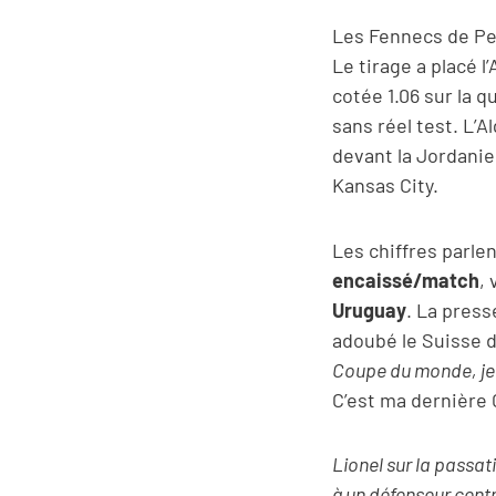
Les Fennecs de Pet
Le tirage a placé l
cotée 1.06 sur la q
sans réel test. L’A
devant la Jordanie
Kansas City.
Les chiffres parl
encaissé/match
,
Uruguay
. La press
adoubé le Suisse d
Coupe du monde, je 
C’est ma dernière 
Lionel sur la passat
à un défenseur centr