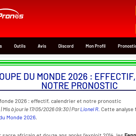
s
Outils
Avis
Discord
Mon Profil
Pronosti
OUPE DU MONDE 2026 : EFFECTIF
NOTRE PRONOSTIC
onde 2026 : effectif, calendrier et notre pronostic
| Mis à jour le 17/05/2026 09:30 | Par
Lionel R.
Cette analyse f
 du Monde 2026
.
 sacre africain et douze ans après l’exploit 2014, les
Fen