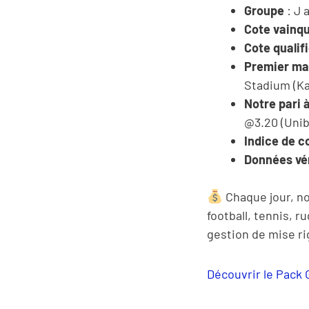
Groupe
: J 
Cote vainq
Cote qualif
Premier ma
Stadium (Ka
Notre pari 
@3.20 (Unib
Indice de c
Données vér
Chaque jour, no
football, tennis, r
gestion de mise r
Découvrir le Pack 