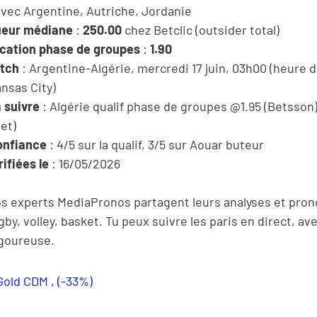
avec Argentine, Autriche, Jordanie
ueur médiane
:
250.00
chez Betclic (outsider total)
ication phase de groupes
:
1.90
tch
: Argentine-Algérie, mercredi 17 juin, 03h00 (heure 
nsas City)
à suivre
: Algérie qualif phase de groupes @1.95 (Betsson
et)
onfiance
: 4/5 sur la qualif, 3/5 sur Aouar buteur
ifiées le
: 16/05/2026
s experts MediaPronos partagent leurs analyses et pron
ugby, volley, basket. Tu peux suivre les paris en direct, 
igoureuse.
Gold CDM , (-33%)