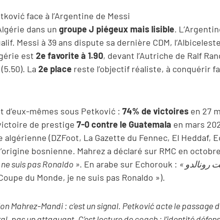
ković face à l’Argentine de Messi
’Algérie dans un
groupe J piégeux mais lisible
. L’Argent
ualif. Messi à 39 ans dispute sa dernière CDM, l’Albiceles
lgérie est
2e favorite à 1.90
, devant l’Autriche de Ralf Ra
 (5.50). La
2e place
reste l’objectif réaliste, à conquérir fa
ent d’eux-mêmes sous Petković :
74% de victoires
en 27 
 victoire de prestige
7-0 contre le Guatemala
en mars 202
e algérienne (DZFoot, La Gazette du Fennec, El Heddaf, 
’origine bosnienne. Mahrez a déclaré sur RMC en octobr
ne suis pas Ronaldo »
. En arabe sur Echorouk :
Coupe du Monde, je ne suis pas Ronaldo »).
ion Mahrez-Mandi : c’est un signal. Petković acte le passage 
al, pas un attaquant. C’est lecture de coach : l’identité défen