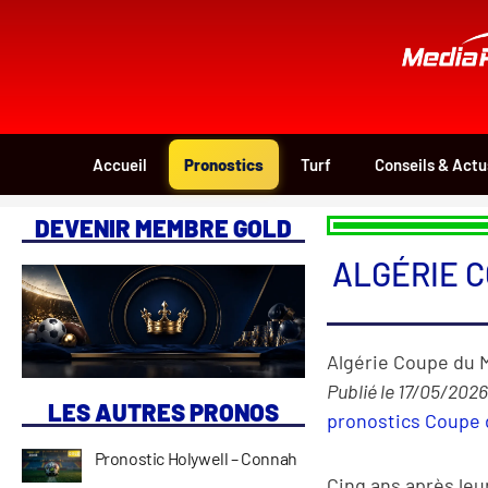
Aller
au
contenu
Accueil
Pronostics
Turf
Conseils & Actu
DEVENIR MEMBRE GOLD
ALGÉRIE C
Algérie Coupe du M
Publié le 17/05/2026 
LES AUTRES PRONOS
pronostics Coupe
Pronostic Holywell – Connah
Cinq ans après leur