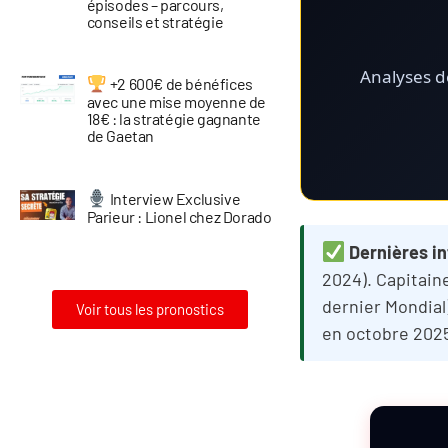
épisodes – parcours,
conseils et stratégie
Analyses dé
+2 600€ de bénéfices
avec une mise moyenne de
18€ : la stratégie gagnante
de Gaetan
Interview Exclusive
Parieur : Lionel chez Dorado
Dernières in
2024). Capitain
dernier Mondial
Voir tous les pronostics
en octobre 2025
Verdict
express