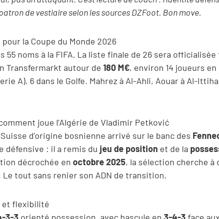
i patron de vestiaire selon les sources DZFoot. Bon move.
rie pour la Coupe du Monde 2026
 55 noms à la FIFA. La liste finale de 26 sera officialisée
on Transfermarkt autour de
180 M€
, environ 14 joueurs en
ie A), 6 dans le Golfe. Mahrez à Al-Ahli, Aouar à Al-Itti
 comment joue l’Algérie de Vladimir Petković
 Suisse d’origine bosnienne arrivé sur le banc des
Fenne
e défensive : il a remis du
jeu de position
et de la
posses
cation décrochée en
octobre 2025
, la sélection cherche à 
. Le tout sans renier son ADN de transition.
t flexibilité
4-3-3
orienté possession, avec bascule en
3-4-3
face aux