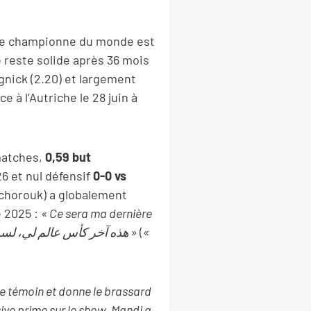
ine championne du monde est
te reste solide après 36 mois
ngnick (2.20) et largement
ce à l’Autriche le 28 juin à
matches,
0,59 but
6 et nul défensif
0-0 vs
Echorouk) a globalement
e 2025 :
« Ce sera ma dernière
« هذه آخر كأس عالم لي، لست رونالدو »
(«
de témoin et donne le brassard
sive prime sur le show. Mandi a