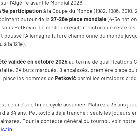
r sur l’Algérie avant le Mondial 2026
a
5e participation
à la Coupe du Monde (1982, 1986, 2010, 
ointent autour de la
27-28e place mondiale
(4-5e nation
é sous Petković. Le meilleur résultat historique reste les
ait poussé l’Allemagne future championne du monde jusqu’
 à la 121e).
 été validée en octobre 2025
au terme de qualifications C
1 défaite, 24 buts marqués, 8 encaissés, première place du
ui place les hommes de
Petković
parmi les outsiders créd
st celui d’une fin de cycle assumée. Mahrez à 35 ans jou
rd à 34 ans. Petković a déjà tranché : seuls les joueurs 
almarès. Pour le contexte général du tournoi, voir notre
icain
.