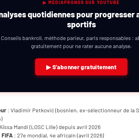
▶ MEDIAPRONOS SUR YOUTUBE
nalyses quotidiennes pour progresser 
sportifs
Conseils bankroll, méthode parieur, paris responsables : 
gratuitement pour ne rater aucune analyse.
▶ S’abonner gratuitement
eur
: Vladimir Petković (bosnien, ex-sélectionneur de la 
4)
Aïssa Mandi (LOSC Lille) depuis avril 2026
 FIFA
: 27e mondial, 4e africain (avril 2026)