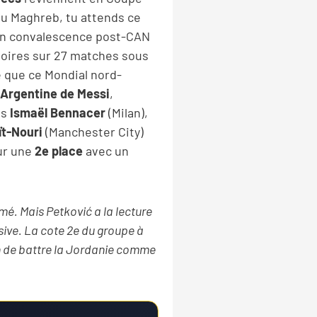
au Maghreb, tu attends ce
en convalescence post-CAN
toires sur 27 matches sous
é que ce Mondial nord-
Argentine de Messi
,
es
Ismaël Bennacer
(Milan),
ït-Nouri
(Manchester City)
ur une
2e place
avec un
mé. Mais Petković a la lecture
nsive. La cote 2e du groupe à
tion de battre la Jordanie comme