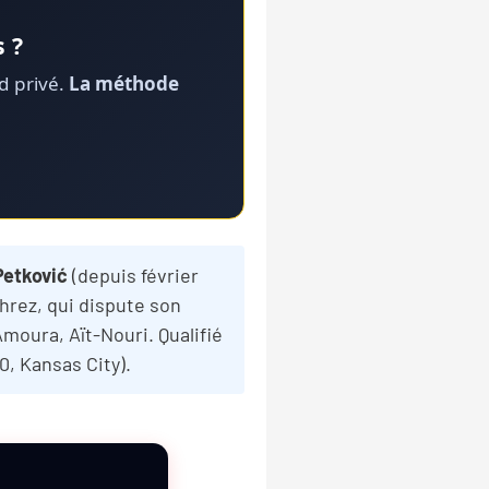
 ?
rd privé.
La méthode
Petković
(depuis février
hrez, qui dispute son
Amoura, Aït-Nouri. Qualifié
, Kansas City).