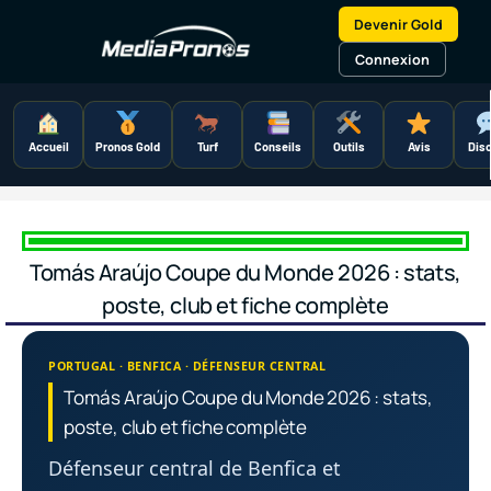
Aller
Devenir Gold
au
contenu
Connexion
Accueil
Pronos Gold
Turf
Conseils
Outils
Avis
Dis
Tomás Araújo Coupe du Monde 2026 : stats,
poste, club et fiche complète
PORTUGAL · BENFICA · DÉFENSEUR CENTRAL
Tomás Araújo Coupe du Monde 2026 : stats,
poste, club et fiche complète
Défenseur central de Benfica et