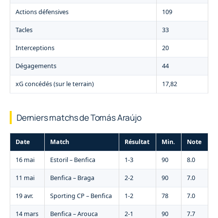
Actions défensives
109
Tacles
33
Interceptions
20
Dégagements
44
xG concédés (sur le terrain)
17,82
Derniers matchs de Tomás Araújo
Date
Match
Résultat
Min.
Note
16 mai
Estoril – Benfica
1-3
90
8.0
11 mai
Benfica – Braga
2-2
90
7.0
19 avr.
Sporting CP – Benfica
1-2
78
7.0
14 mars
Benfica – Arouca
2-1
90
7.7