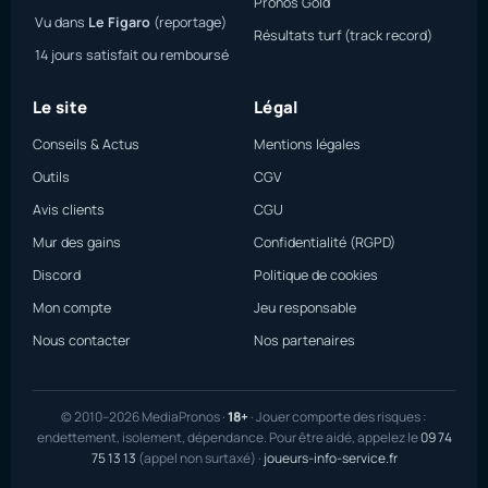
Pronos Gold
Vu dans
Le Figaro
(reportage)
Résultats turf (track record)
14 jours satisfait ou remboursé
Le site
Légal
Conseils & Actus
Mentions légales
Outils
CGV
Avis clients
CGU
Mur des gains
Confidentialité (RGPD)
Discord
Politique de cookies
Mon compte
Jeu responsable
Nous contacter
Nos partenaires
© 2010–2026 MediaPronos ·
18+
· Jouer comporte des risques :
endettement, isolement, dépendance. Pour être aidé, appelez le
09 74
75 13 13
(appel non surtaxé) ·
joueurs-info-service.fr