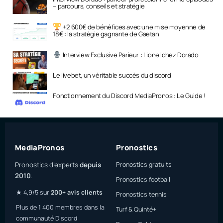
– parcours, conseils et stratégie
+2 600€ de bénéfices avec une mise moyenne de
18€ : la stratégie gagnante de Gaetan
Interview Exclusive Parieur : Lionel chez Dorado
Le livebet, un véritable succès du discord
Fonctionnement du Discord MediaPronos : Le Guide !
MediaPronos
Pronostics
Pronostics d’experts
depuis
Pronostics gratuits
2010
.
Pronostics football
★ 4,9/5 sur
200+ avis clients
Pronostics tennis
Plus de 1 400 membres dans la
Turf & Quinté+
communauté Discord