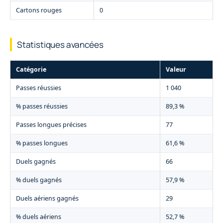
Cartons rouges
0
Statistiques avancées
Catégorie
Valeur
Passes réussies
1 040
% passes réussies
89,3 %
Passes longues précises
77
% passes longues
61,6 %
Duels gagnés
66
% duels gagnés
57,9 %
Duels aériens gagnés
29
% duels aériens
52,7 %