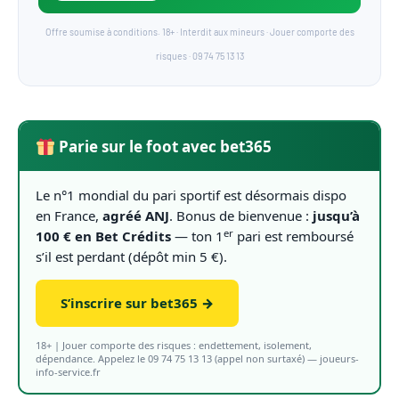
Offre soumise à conditions. 18+ · Interdit aux mineurs · Jouer comporte des
risques · 09 74 75 13 13
Parie sur le foot avec bet365
Le n°1 mondial du pari sportif est désormais dispo
en France,
agréé ANJ
. Bonus de bienvenue :
jusqu’à
er
100 € en Bet Crédits
— ton 1
pari est remboursé
s’il est perdant (dépôt min 5 €).
S’inscrire sur bet365 →
18+ | Jouer comporte des risques : endettement, isolement,
dépendance. Appelez le 09 74 75 13 13 (appel non surtaxé) — joueurs-
info-service.fr