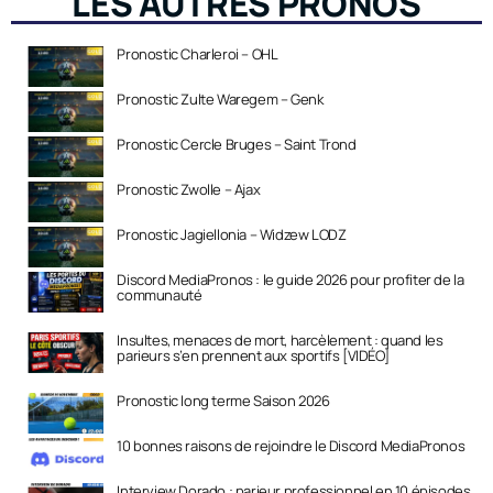
LES AUTRES PRONOS
Pronostic Charleroi – OHL
Pronostic Zulte Waregem – Genk
Pronostic Cercle Bruges – Saint Trond
Pronostic Zwolle – Ajax
Pronostic Jagiellonia – Widzew LODZ
Discord MediaPronos : le guide 2026 pour profiter de la
communauté
Insultes, menaces de mort, harcèlement : quand les
parieurs s’en prennent aux sportifs [VIDÉO]
Pronostic long terme Saison 2026
10 bonnes raisons de rejoindre le Discord MediaPronos
Interview Dorado : parieur professionnel en 10 épisodes