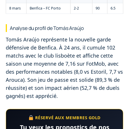
8 mars
Benfica – FC Porto
2-2
90
6.5
Analyse du profil de Tomás Araújo
Tomás Araújo représente la nouvelle garde
défensive de Benfica. À 24 ans, il cumule 102
matchs avec le club lisboète et affiche cette
saison une moyenne de 7,16 sur FotMob, avec
des performances notables (8,0 vs Estoril, 7,7 vs
Arouca). Son jeu de passe est solide (89,3 % de
réussite) et son impact aérien (52,7 % de duels
gagnés) est apprécié.
RÉSERVÉ AUX MEMBRES GOLD
Tu veux les pronostics de nos