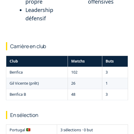
propre
offensives
Leadership
défensif
Carrière en club
Club
Matchs
Buts
Benfica
102
3
Gil Vicente (prêt)
26
1
Benfica B
48
3
En sélection
Portugal
3 sélections · 0 but