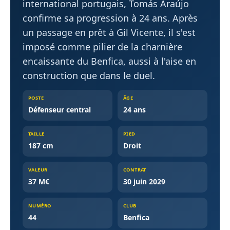
international portugais, Tomás Araújo
confirme sa progression à 24 ans. Après
un passage en prêt à Gil Vicente, il s'est
imposé comme pilier de la charnière
encaissante du Benfica, aussi à l'aise en
construction que dans le duel.
POSTE
ÂGE
Défenseur central
24 ans
TAILLE
PIED
187 cm
Droit
VALEUR
CONTRAT
37 M€
30 juin 2029
NUMÉRO
CLUB
44
Benfica