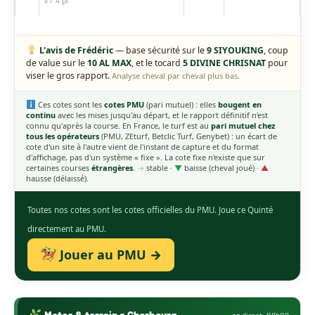
v / 4 pl
L'avis de Frédéric
— base sécurité sur le
9 SIYOUKING
, coup
de value sur le
10 AL MAX
, et le tocard
5 DIVINE CHRISNAT
pour
viser le gros rapport.
Analyse cheval par cheval plus bas.
Ces cotes sont les
cotes PMU
(pari mutuel) : elles
bougent en
continu
avec les mises jusqu'au départ, et le rapport définitif n'est
connu qu'après la course. En France, le turf est au
pari mutuel chez
tous les opérateurs
(PMU, ZEturf, Betclic Turf, Genybet) : un écart de
cote d'un site à l'autre vient de l'instant de capture et du format
d'affichage, pas d'un système « fixe ». La cote fixe n'existe que sur
certaines courses
étrangères
.
→
stable ·
▼
baisse (cheval joué) ·
▲
hausse (délaissé).
Toutes nos cotes sont les cotes officielles du PMU. Joue ce Quinté
directement au PMU.
Jouer au PMU →
Meteo & terrain a Cherbourg
en direct · 08h02