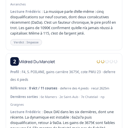
Avranches
Lecture Frédéric :
La musique parle d’elle-même : cinq
disqualifications sur neuf courses, dont deux consécutives
récemment (DaDa). C’est un fauteur chronique, le pire profil en
trot. Les gains de 1090€ confirment qu’elle n’a jamais réussi à
capitaliser. Même à 115, c’est de l’argent jeté.
Verdict : Impasse
2
Mildred Du Manolet
Profil :
F4, S. POILANE, gains carrière 3675€, cote PMU 23 · deferre
des 4 pieds
Référence :
0 vict / 11 courses
· deferre des 4 pieds · recul 2625m
Dernières sorties :
6e Mamers · 2e Saint-Aub · 7e Chatelail · np
Graignes
Lecture Frédéric :
Deux DAI dans les six dernières, dont une
récente. La dynamique est instable : 6a2a7a puis
disqualification, retour à 9aDa. Les gains de 3675€ sont faibles