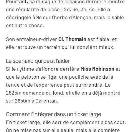
Pourtant, sa musique de la saison dernière montre
une régularité de place : 2e, 3e, 3e, 4e. Elle a
dégringolé à 9e sur l’herbe d’Alençon, mais le sable
est autre chose.
Son entraîneur-driver
Cl. Thomain
est fiable, et
elle retrouve un terrain qui lui convient mieux.
Le scénario qui peut l’aider
Si le rythme s’effondre derrière
Miss Robinson
et
que le peloton se fige, une pouliche avec de la
tenue et de l’expérience peut surprendre. Le
2625m demande du fond, et elle en a déjà montré
sur 2850m à Carentan.
Comment l’intégrer dans un ticket large
En ticket large, elle sert de complément à bas coût.
On ne mise pas sur elle seule, mais elle complète