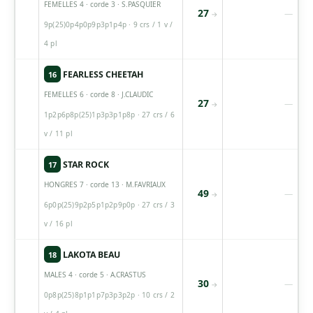
FEMELLES 4 · corde 3 · S.PASQUIER
27
—
→
9p(25)0p4p0p9p3p1p4p · 9 crs / 1 v /
4 pl
FEARLESS CHEETAH
16
FEMELLES 6 · corde 8 · J.CLAUDIC
27
—
→
1p2p6p8p(25)1p3p3p1p8p · 27 crs / 6
v / 11 pl
STAR ROCK
17
HONGRES 7 · corde 13 · M.FAVRIAUX
49
—
→
6p0p(25)9p2p5p1p2p9p0p · 27 crs / 3
v / 16 pl
LAKOTA BEAU
18
MALES 4 · corde 5 · A.CRASTUS
30
—
→
0p8p(25)8p1p1p7p3p3p2p · 10 crs / 2