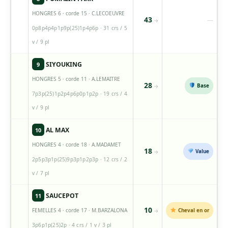
HONGRES 6 · corde 15 · C.LECOEUVRE
43
—
→
0p8p4p4p1p9p(25)1p4p6p · 31 crs / 5
v / 9 pl
SIYOUKING
9
HONGRES 5 · corde 11 · A.LEMAITRE
28
Base
→
7p3p(25)1p2p4p6p0p1p2p · 19 crs / 4
v / 9 pl
AL MAX
10
HONGRES 4 · corde 18 · A.MADAMET
18
Value
→
2p5p3p1p(25)9p3p1p2p3p · 12 crs / 2
v / 7 pl
SAUCEPOT
11
10
FEMELLES 4 · corde 17 · M.BARZALONA
Cheval en or
→
3p6p1p(25)2p · 4 crs / 1 v / 3 pl