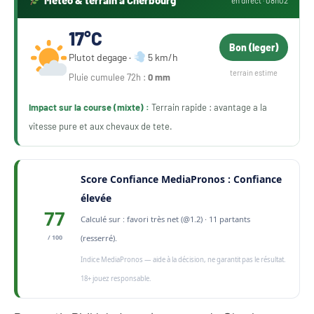
17°C
Bon (leger)
Plutot degage ·
5 km/h
terrain estime
Pluie cumulee 72h :
0 mm
Impact sur la course (mixte) :
Terrain rapide : avantage a la
vitesse pure et aux chevaux de tete.
Score Confiance MediaPronos : Confiance
élevée
77
Calculé sur : favori très net (@1.2) · 11 partants
(resserré).
/ 100
Indice MediaPronos — aide à la décision, ne garantit pas le résultat.
18+ jouez responsable.