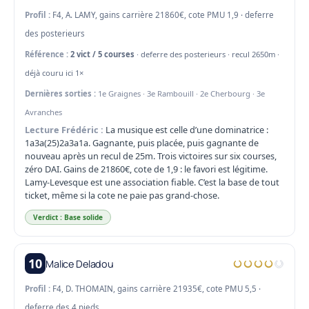
Profil :
F4, A. LAMY, gains carrière 21860€, cote PMU 1,9 · deferre
des posterieurs
Référence :
2 vict / 5 courses
· deferre des posterieurs · recul 2650m ·
déjà couru ici 1×
Dernières sorties :
1e Graignes · 3e Rambouill · 2e Cherbourg · 3e
Avranches
Lecture Frédéric :
La musique est celle d’une dominatrice :
1a3a(25)2a3a1a. Gagnante, puis placée, puis gagnante de
nouveau après un recul de 25m. Trois victoires sur six courses,
zéro DAI. Gains de 21860€, cote de 1,9 : le favori est légitime.
Lamy-Levesque est une association fiable. C’est la base de tout
ticket, même si la cote ne paie pas grand-chose.
Verdict : Base solide
10
Malice Deladou
Profil :
F4, D. THOMAIN, gains carrière 21935€, cote PMU 5,5 ·
deferre des 4 pieds