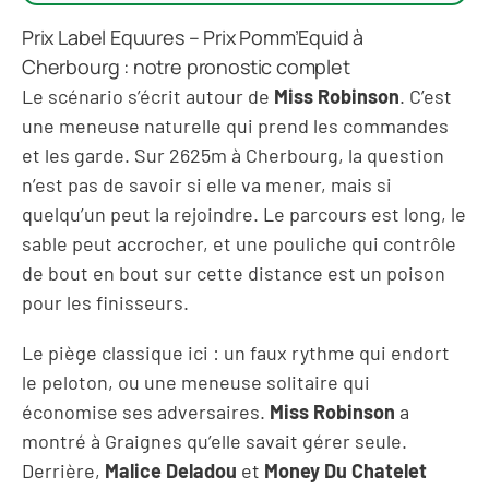
Prix Label Equures – Prix Pomm’Equid à
Cherbourg : notre pronostic complet
Le scénario s’écrit autour de
Miss Robinson
. C’est
une meneuse naturelle qui prend les commandes
et les garde. Sur 2625m à Cherbourg, la question
n’est pas de savoir si elle va mener, mais si
quelqu’un peut la rejoindre. Le parcours est long, le
sable peut accrocher, et une pouliche qui contrôle
de bout en bout sur cette distance est un poison
pour les finisseurs.
Le piège classique ici : un faux rythme qui endort
le peloton, ou une meneuse solitaire qui
économise ses adversaires.
Miss Robinson
a
montré à Graignes qu’elle savait gérer seule.
Derrière,
Malice Deladou
et
Money Du Chatelet