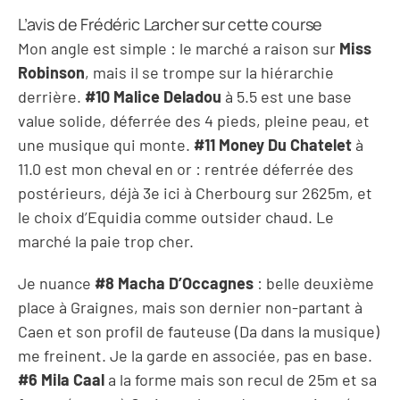
L’avis de Frédéric Larcher sur cette course
Mon angle est simple : le marché a raison sur
Miss
Robinson
, mais il se trompe sur la hiérarchie
derrière.
#10 Malice Deladou
à 5.5 est une base
value solide, déferrée des 4 pieds, pleine peau, et
une musique qui monte.
#11 Money Du Chatelet
à
11.0 est mon cheval en or : rentrée déferrée des
postérieurs, déjà 3e ici à Cherbourg sur 2625m, et
le choix d’Equidia comme outsider chaud. Le
marché la paie trop cher.
Je nuance
#8 Macha D’Occagnes
: belle deuxième
place à Graignes, mais son dernier non-partant à
Caen et son profil de fauteuse (Da dans la musique)
me freinent. Je la garde en associée, pas en base.
#6 Mila Caal
a la forme mais son recul de 25m et sa