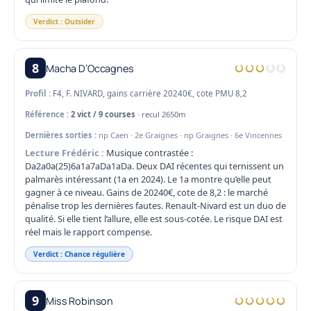
Verdict : Outsider
8
Macha D’Occagnes
Profil :
F4, F. NIVARD, gains carrière 20240€, cote PMU 8,2
Référence :
2 vict / 9 courses
· recul 2650m
Dernières sorties :
np Caen · 2e Graignes · np Graignes · 6e Vincennes
Lecture Frédéric :
Musique contrastée :
Da2a0a(25)6a1a7aDa1aDa. Deux DAI récentes qui ternissent un
palmarès intéressant (1a en 2024). Le 1a montre qu’elle peut
gagner à ce niveau. Gains de 20240€, cote de 8,2 : le marché
pénalise trop les dernières fautes. Renault-Nivard est un duo de
qualité. Si elle tient l’allure, elle est sous-cotée. Le risque DAI est
réel mais le rapport compense.
Verdict : Chance régulière
9
Miss Robinson