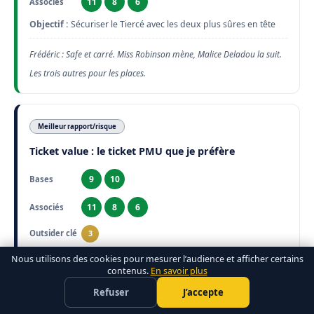
11
8
6
Associés
Objectif :
Sécuriser le Tiercé avec les deux plus sûres en tête
Frédéric : Safe et carré. Miss Robinson mène, Malice Deladou la suit.
Les trois autres pour les places.
Meilleur rapport/risque
Ticket value : le ticket PMU que je préfère
9
10
Bases
11
8
6
Associés
Outsider clé
3
Objectif :
Viser un rapport avec la value Money Du Chatelet
Nous utilisons des cookies pour mesurer l’audience et afficher certains
contenus.
En savoir plus
Frédéric : Même base, mais on monte Money en associée et on glisse
Refuser
J’accepte
Made In Cheneviere pour la place.