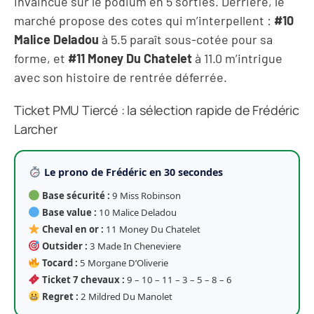
invaincue sur le podium en 5 sorties. Derrière, le
marché propose des cotes qui m’interpellent :
#10
Malice Deladou
à 5.5 paraît sous-cotée pour sa
forme, et
#11 Money Du Chatelet
à 11.0 m’intrigue
avec son histoire de rentrée déferrée.
Ticket PMU Tiercé : la sélection rapide de Frédéric
Larcher
Le prono de Frédéric en 30 secondes
Base sécurité :
9 Miss Robinson
Base value :
10 Malice Deladou
Cheval en or :
11 Money Du Chatelet
Outsider :
3 Made In Cheneviere
Tocard :
5 Morgane D’Oliverie
Ticket 7 chevaux :
9 – 10 – 11 – 3 – 5 – 8 – 6
Regret :
2 Mildred Du Manolet