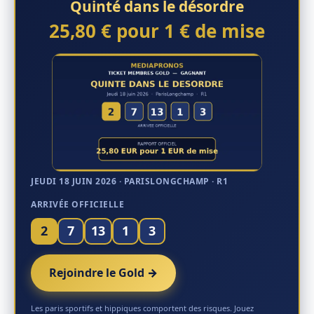
Quinté dans le désordre
25,80 € pour 1 € de mise
JEUDI 18 JUIN 2026 · PARISLONGCHAMP · R1
ARRIVÉE OFFICIELLE
2
7
13
1
3
Rejoindre le Gold →
Les paris sportifs et hippiques comportent des risques. Jouez