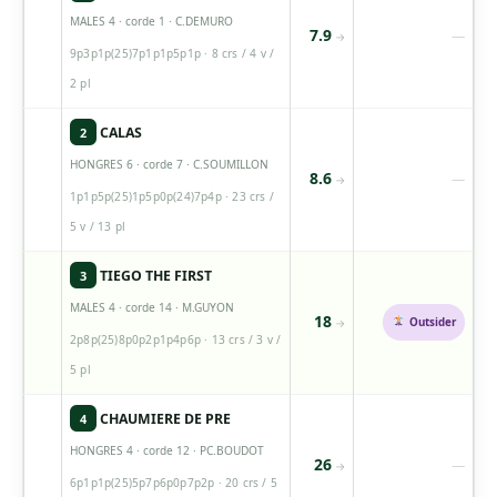
MALES 4 · corde 1 · C.DEMURO
7.9
—
→
9p3p1p(25)7p1p1p5p1p · 8 crs / 4 v /
2 pl
CALAS
2
HONGRES 6 · corde 7 · C.SOUMILLON
8.6
—
→
1p1p5p(25)1p5p0p(24)7p4p · 23 crs /
5 v / 13 pl
TIEGO THE FIRST
3
MALES 4 · corde 14 · M.GUYON
18
Outsider
→
2p8p(25)8p0p2p1p4p6p · 13 crs / 3 v /
5 pl
CHAUMIERE DE PRE
4
HONGRES 4 · corde 12 · PC.BOUDOT
26
—
→
6p1p1p(25)5p7p6p0p7p2p · 20 crs / 5