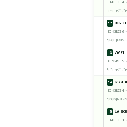
FEMELLES 4 ·
3p6p1p(25)2p ·
BIG L
12
HONGRES 6 · 
3p3p1p0p5p(25
WAPI
13
HONGRES 5 · 
1p2p5p(25)2p0
DOUBL
14
HONGRES 4 · c
6p9p0p7p(25)1
LA BO
15
FEMELLES 4 · 