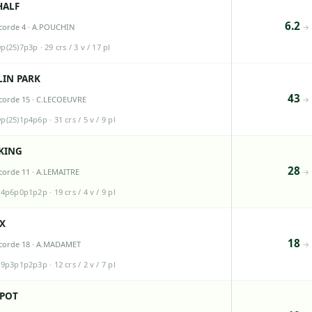
HALF
6.2
corde 4 · A.POUCHIN
→
25)7p3p · 29 crs / 3 v / 17 pl
IN PARK
43
corde 15 · C.LECOEUVRE
→
25)1p4p6p · 31 crs / 5 v / 9 pl
KING
28
corde 11 · A.LEMAITRE
→
p6p0p1p2p · 19 crs / 4 v / 9 pl
X
18
corde 18 · A.MADAMET
→
p3p1p2p3p · 12 crs / 2 v / 7 pl
POT