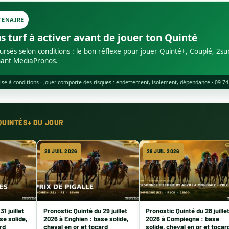
TENAIRE
s turf à activer avant de jouer ton Quinté
rsés selon conditions : le bon réflexe pour jouer Quinté+, Couplé, 2su
nant MediaPronos.
ise à conditions · Jouer comporte des risques : endettement, isolement, dépendance · 09 74 7
QUINTÉS+ DU JOUR
29 JUIL 2026
28 JUIL 2026
1 juillet
Pronostic Quinté du 29 juillet
Pronostic Quinté du 28 juille
se solide,
2026 à Enghien : base solide,
2026 à Compiegne : base
rd
cheval en or et tocard
solide, cheval en or et tocar