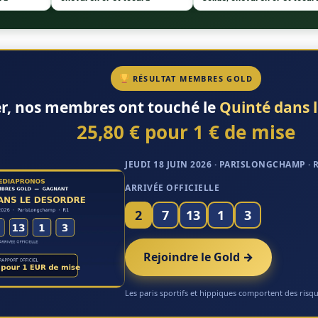
RÉSULTAT MEMBRES GOLD
er, nos membres ont touché le
Quinté dans 
25,80 € pour 1 € de mise
JEUDI 18 JUIN 2026 · PARISLONGCHAMP · 
ARRIVÉE OFFICIELLE
2
7
13
1
3
Rejoindre le Gold →
Les paris sportifs et hippiques comportent des risq