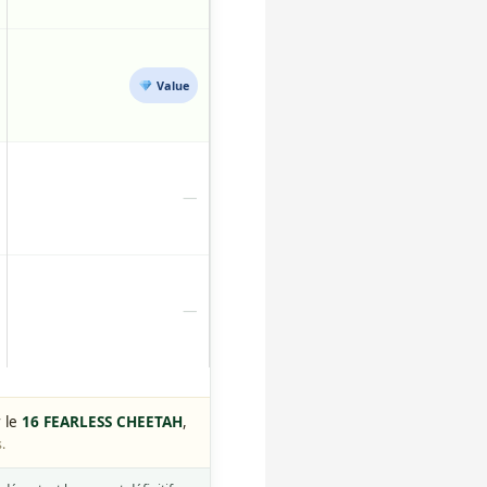
Value
—
—
r le
16 FEARLESS CHEETAH
,
.