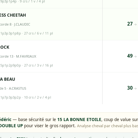
p3p1p4p · 9 crs / 1 v / 4 pl
ESS CHEETAH
27
corde 8 · J.CLAUDIC
→
p3p3p1p8p · 27 crs / 6 v / 11 pl
ROCK
49
corde 13 · M.FAVRIAUX
→
p1p2p9p0p · 27 crs / 3 v / 16 pl
A BEAU
30
de 5 · A.CRASTUS
→
p7p3p3p2p · 10 crs / 2 v / 4 pl
édéric
— base sécurité sur le
15 LA BONNE ETOILE
, coup de value su
 DOUBLE UP
pour viser le gros rapport.
Analyse cheval par cheval plus bas