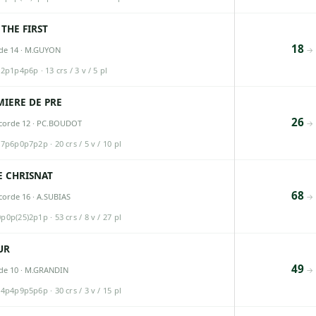
 THE FIRST
18
rde 14 · M.GUYON
→
p1p4p6p · 13 crs / 3 v / 5 pl
IERE DE PRE
26
corde 12 · PC.BOUDOT
→
p6p0p7p2p · 20 crs / 5 v / 10 pl
E CHRISNAT
68
corde 16 · A.SUBIAS
→
p(25)2p1p · 53 crs / 8 v / 27 pl
UR
49
rde 10 · M.GRANDIN
→
p4p9p5p6p · 30 crs / 3 v / 15 pl