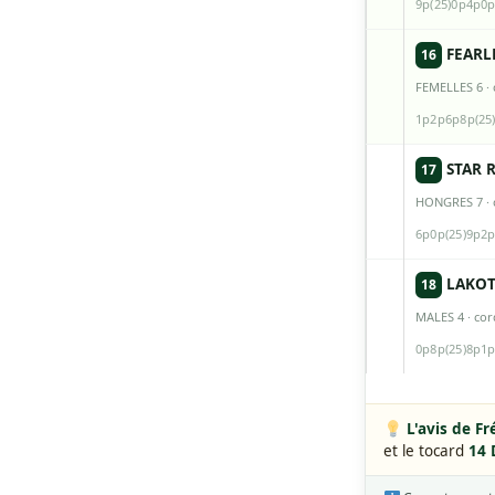
9p(25)0p4p0p9
FEARL
16
FEMELLES 6 · 
1p2p6p8p(25)1
STAR 
17
HONGRES 7 · 
6p0p(25)9p2p5
LAKOT
18
MALES 4 · cor
0p8p(25)8p1p1
L'avis de Fr
et le tocard
14