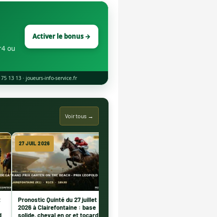
Activer le bonus →
r4 ou
5 13 13 · joueurs-info-service.fr
Voir tous →
27 JUIL 2026
26 JUIL 2026
t
Pronostic Quinté du 27 juillet
Pronostic Quinté du 26 juillet
2026 à Clairefontaine : base
2026 à Mont De Marsan : base
d
solide, cheval en or et tocard
solide, cheval en or et tocard