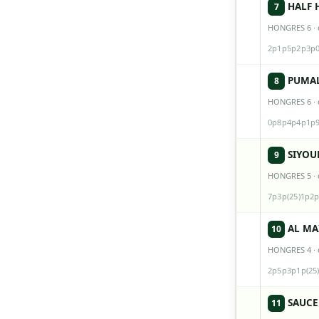
HALF 
7
HONGRES 6 · 
2p1p5p2p3p0p(
PUMAL
8
HONGRES 6 · 
0p8p4p4p1p9p(
SIYOU
9
HONGRES 5 · 
7p3p(25)1p2p4
AL MA
10
HONGRES 4 · 
2p5p3p1p(25)9
SAUCE
11