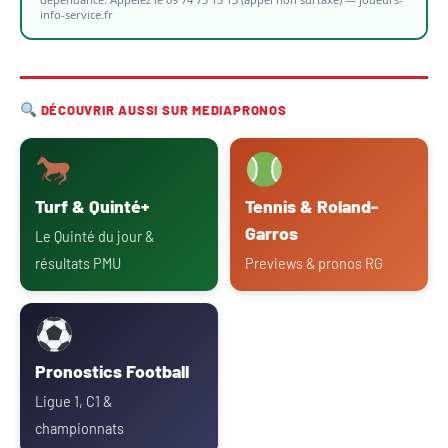
info-service.fr
DÉCOUVRIR AUSSI SUR MEDIAPRONOS
Turf & Quinté+
Tennis & Roland-
Garros
Le Quinté du jour &
résultats PMU
Previews & pronos RG
Pronostics Football
Ligue 1, C1 &
championnats