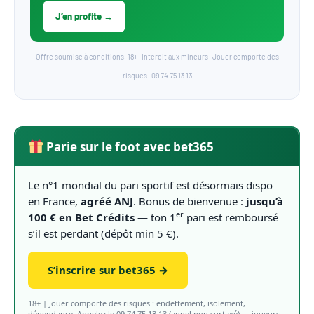
J’en profite →
Offre soumise à conditions. 18+ · Interdit aux mineurs · Jouer comporte des
risques · 09 74 75 13 13
Parie sur le foot avec bet365
Le n°1 mondial du pari sportif est désormais dispo
en France,
agréé ANJ
. Bonus de bienvenue :
jusqu’à
er
100 € en Bet Crédits
— ton 1
pari est remboursé
s’il est perdant (dépôt min 5 €).
S’inscrire sur bet365 →
18+ | Jouer comporte des risques : endettement, isolement,
dépendance. Appelez le 09 74 75 13 13 (appel non surtaxé) — joueurs-