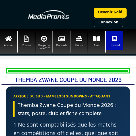
Aller
au
Devenir Gold
contenu
Connexion
Accueil
Pronos
Coupe du
Conseils
Outils
Avis
Discord
Monde 2026
THEMBA ZWANE COUPE DU MONDE 2026
AFRIQUE DU SUD · MAMELODI SUNDOWNS · ATTAQUANT
Themba Zwane Coupe du Monde 2026 :
stats, poste, club et fiche complète
1 Ne sont comptabilisés que les matchs
en compétitions officielles, quel que soit