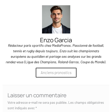
Enzo Garcia
Rédacteur paris sportifs chez MediaPronos. Passionné de football,
tennis et rugby depuis toujours, Enzo suit les championnats
européens au quotidien et partage ses analyses sur les grands
rendez-vous (Ligue des Champions, Roland-Garros, Coupe du Monde).
Anciens pronostics
Laisser un commentaire
Votre adresse e-mail ne sera pas publiée.
Les champs obligatoires
sont indiqués avec
*