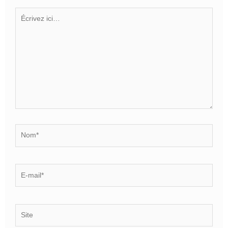
Écrivez
ici…
Nom*
E-
mail*
Site