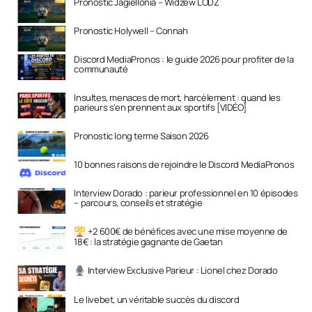
Pronostic Jagiellonia – Widzew LODZ
Pronostic Holywell – Connah
Discord MediaPronos : le guide 2026 pour profiter de la
communauté
Insultes, menaces de mort, harcèlement : quand les
parieurs s’en prennent aux sportifs [VIDÉO]
Pronostic long terme Saison 2026
10 bonnes raisons de rejoindre le Discord MediaPronos
Interview Dorado : parieur professionnel en 10 épisodes
– parcours, conseils et stratégie
+2 600€ de bénéfices avec une mise moyenne de
18€ : la stratégie gagnante de Gaetan
Interview Exclusive Parieur : Lionel chez Dorado
Le livebet, un véritable succès du discord