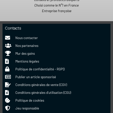
Choisi comme le N°1 en France
Entreprise française
Contacts
Nous contacter
Nos partenaires
Mur des gains
Mentions légales
Politique de confidentialité - RGPD
Publier un article sponsorisé
Conditions générales de vente (CGV)
Conditions générales d'utilisation (CGU)
Politique de cookies
Jeu responsable