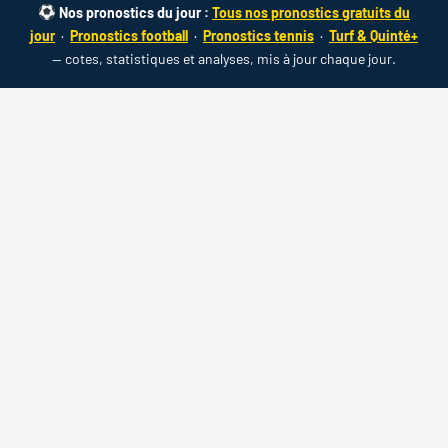
Nos pronostics du jour :
Tous nos pronostics gratuits du
jour
·
Pronostics football
·
Pronostics tennis
·
Turf & Quinté+
— cotes, statistiques et analyses, mis à jour chaque jour.