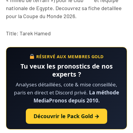
nationale de Egypte. Decouvrez sa fiche detaillee
pour la Coupe du Monde 2026.
Title: Tarek Hamed
RÉSERVÉ AUX MEMBRES GOLD
Tu veux les pronostics de nos
experts ?
Analyses détaillées, cote & mise conseillée,
paris en direct et Discord privé.
La méthode
MediaPronos depuis 2010.
Découvrir le Pack Gold →