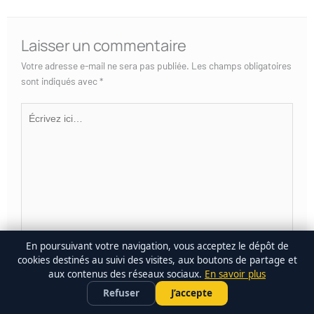
Laisser un commentaire
Votre adresse e-mail ne sera pas publiée.
Les champs obligatoires
sont indiqués avec
*
Écrivez
ici…
En poursuivant votre navigation, vous acceptez le dépôt de
cookies destinés au suivi des visites, aux boutons de partage et
Nom*
aux contenus des réseaux sociaux.
En savoir plus
bet365
PARIER SUR LE FOOT •
×
Profiter de l'offre →
Refuser
J’accepte
FREEBET 100 €