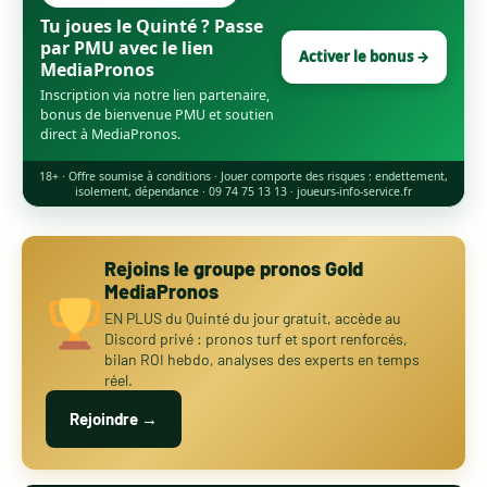
Tu joues le Quinté ? Passe
par PMU avec le lien
Activer le bonus →
MediaPronos
Inscription via notre lien partenaire,
bonus de bienvenue PMU et soutien
direct à MediaPronos.
18+ · Offre soumise à conditions · Jouer comporte des risques : endettement,
isolement, dépendance · 09 74 75 13 13 · joueurs-info-service.fr
Rejoins le groupe pronos Gold
MediaPronos
EN PLUS du Quinté du jour gratuit, accède au
Discord privé : pronos turf et sport renforcés,
bilan ROI hebdo, analyses des experts en temps
réel.
Rejoindre →