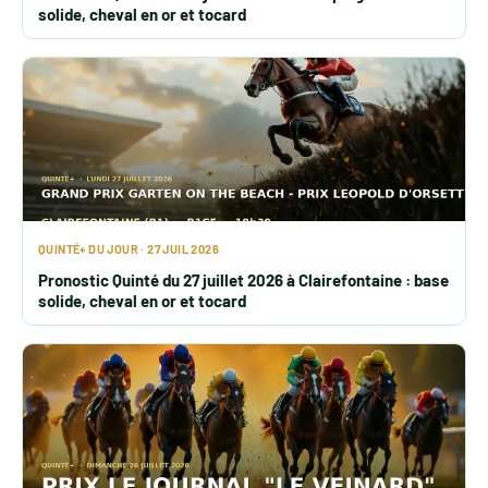
solide, cheval en or et tocard
QUINTÉ+ DU JOUR · 27 JUIL 2026
Pronostic Quinté du 27 juillet 2026 à Clairefontaine : base
solide, cheval en or et tocard