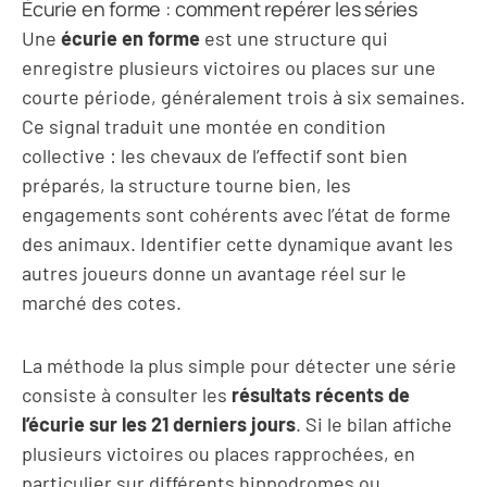
Écurie en forme : comment repérer les séries
Une
écurie en forme
est une structure qui
enregistre plusieurs victoires ou places sur une
courte période, généralement trois à six semaines.
Ce signal traduit une montée en condition
collective : les chevaux de l’effectif sont bien
préparés, la structure tourne bien, les
engagements sont cohérents avec l’état de forme
des animaux. Identifier cette dynamique avant les
autres joueurs donne un avantage réel sur le
marché des cotes.
La méthode la plus simple pour détecter une série
consiste à consulter les
résultats récents de
l’écurie sur les 21 derniers jours
. Si le bilan affiche
plusieurs victoires ou places rapprochées, en
particulier sur différents hippodromes ou