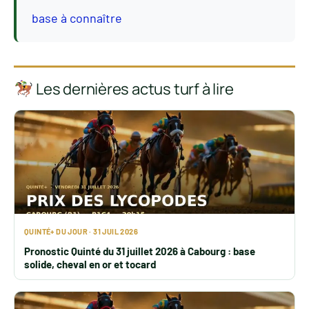
base à connaître
Les dernières actus turf à lire
QUINTÉ+ DU JOUR · 31 JUIL 2026
Pronostic Quinté du 31 juillet 2026 à Cabourg : base
solide, cheval en or et tocard