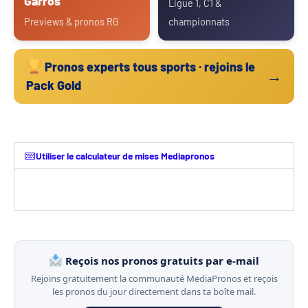
Garros
Ligue 1, C1 &
Previews & pronos RG
championnats
Pronos experts tous sports · rejoins le
→
Pack Gold
Utiliser le calculateur de mises Mediapronos
Reçois nos pronos gratuits par e-mail
Rejoins gratuitement la communauté MediaPronos et reçois
les pronos du jour directement dans ta boîte mail.