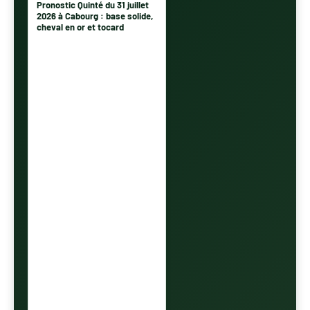
Pronostic Quinté du 31 juillet
2026 à Cabourg : base solide,
cheval en or et tocard