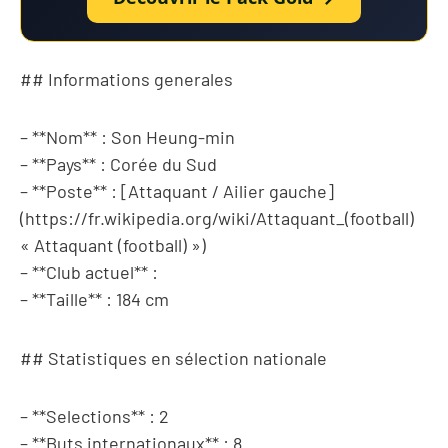
## Informations generales
– **Nom** : Son Heung-min
– **Pays** : Corée du Sud
– **Poste** : [Attaquant / Ailier gauche]
(https://fr.wikipedia.org/wiki/Attaquant_(football)
« Attaquant (football) »)
– **Club actuel** :
– **Taille** : 184 cm
## Statistiques en sélection nationale
– **Selections** : 2
– **Buts internationaux** : 8