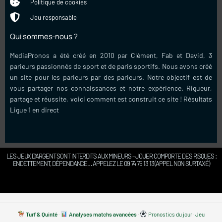
Politique de cookies
Jeu responsable
Qui sommes-nous ?
MediaPronos a été créé en 2010 par Clément, Fab et David, 3
parieurs passionnés de sport et de paris sportifs. Nous avons créé
un site pour les parieurs par des parieurs. Notre objectif est de
vous partager nos connaissances et notre expérience. Rigueur,
partage et réussite, voici comment est construit ce site !
Résultats
Ligue 1 en direct
LES JEUX D’ARGENT SONT INTERDITS AUX MINEURS – JOUER COMPORTE DES RISQUES :
ENDETTEMENT, DÉPENDANCE… APPELEZ LE 09 74 75 13 13 (APPEL NON SURTAXÉ)
Turf & Quinté
·
Analyses matchs avancées
·
Pronostics du jour
·
Jeu