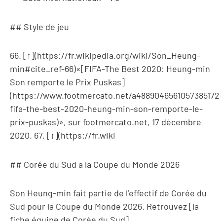
## Style de jeu
66. [↑](https://fr.wikipedia.org/wiki/Son_Heung-
min#cite_ref-66)«[FIFA-The Best 2020: Heung-min
Son remporte le Prix Puskas]
(https://www.footmercato.net/a4889046561057385172
fifa-the-best-2020-heung-min-son-remporte-le-
prix-puskas)», sur footmercato.net, 17 décembre
2020. 67. [↑](https://fr.wiki
## Corée du Sud a la Coupe du Monde 2026
Son Heung-min fait partie de l’effectif de Corée du
Sud pour la Coupe du Monde 2026. Retrouvez [la
fiche équipe de Corée du Sud]