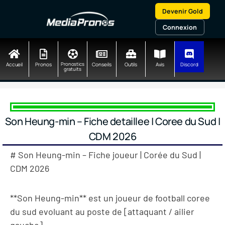
Aller
Devenir Gold
au
contenu
Connexion
Accueil
Pronos
Pronostics
Conseils
Outils
Avis
Discord
gratuits
Son Heung-min – Fiche detaillee | Coree du Sud |
CDM 2026
# Son Heung-min – Fiche joueur | Corée du Sud |
CDM 2026
**Son Heung-min** est un joueur de football coree
du sud evoluant au poste de [attaquant / ailier
gauche]