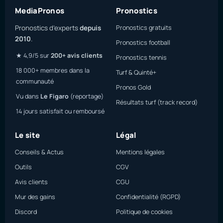
MediaPronos
Pronostics
Pronostics d’experts
depuis
Pronostics gratuits
2010
.
Pronostics football
★ 4,9/5 sur
200+ avis clients
Pronostics tennis
18 000+ membres dans la
Turf & Quinté+
communauté
Pronos Gold
Vu dans
Le Figaro
(reportage)
Résultats turf (track record)
14 jours satisfait ou remboursé
Le site
Légal
Conseils & Actus
Mentions légales
Outils
CGV
Avis clients
CGU
Mur des gains
Confidentialité (RGPD)
Discord
Politique de cookies