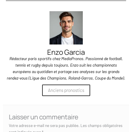
Enzo Garcia
Rédacteur paris sportifs chez MediaPronos. Passionné de football,
tennis et rugby depuis toujours, Enzo suit les championnats
européens au quotidien et partage ses analyses sur les grands
rendez-vous (Ligue des Champions, Roland-Garros, Coupe du Monde).
Anciens pronostics
Laisser un commentaire
Votre adresse e-mail ne sera pas publiée.
Les champs obligatoires
sont indiqués avec
*