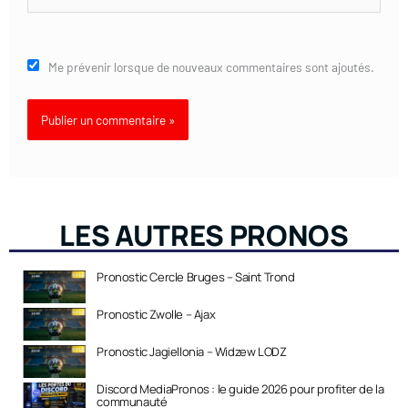
Me prévenir lorsque de nouveaux commentaires sont ajoutés.
LES AUTRES PRONOS
Pronostic Cercle Bruges – Saint Trond
Pronostic Zwolle – Ajax
Pronostic Jagiellonia – Widzew LODZ
Discord MediaPronos : le guide 2026 pour profiter de la
communauté