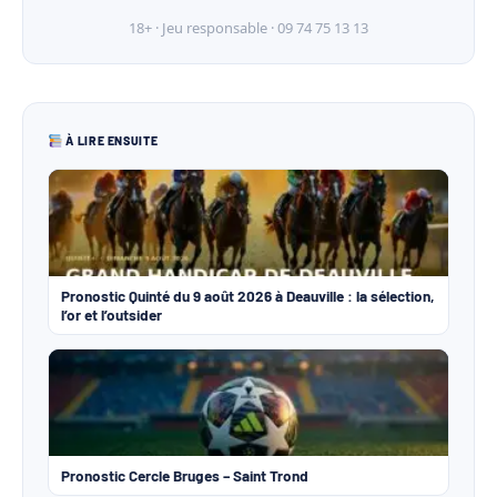
18+ · Jeu responsable · 09 74 75 13 13
À LIRE ENSUITE
Pronostic Quinté du 9 août 2026 à Deauville : la sélection,
l’or et l’outsider
Pronostic Cercle Bruges – Saint Trond