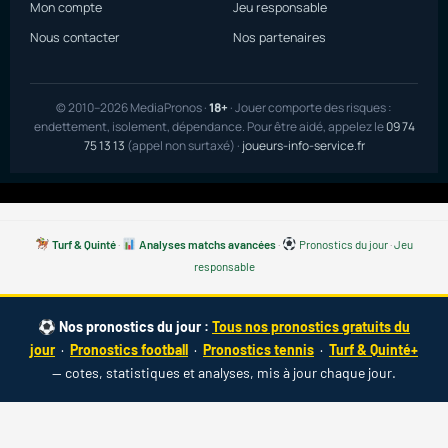
Mon compte
Jeu responsable
Nous contacter
Nos partenaires
© 2010–2026 MediaPronos ·
18+
· Jouer comporte des risques :
endettement, isolement, dépendance. Pour être aidé, appelez le
09 74
75 13 13
(appel non surtaxé) ·
joueurs-info-service.fr
Turf & Quinté
·
Analyses matchs avancées
·
Pronostics du jour
·
Jeu
responsable
Nos pronostics du jour :
Tous nos pronostics gratuits du
jour
·
Pronostics football
·
Pronostics tennis
·
Turf & Quinté+
— cotes, statistiques et analyses, mis à jour chaque jour.