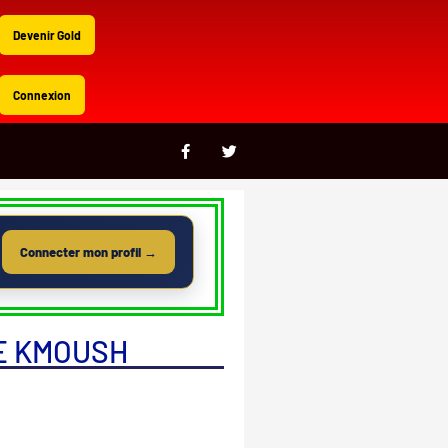
Devenir Gold
Connexion
F
T
a
w
c
i
e
t
b
t
o
e
o
r
k
Connecter mon profil →
-
f
DE KMOUSH