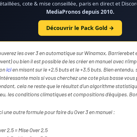
taillées, cote & mise conseillée, paris en direct et Disco
MediaPronos depuis 2010.
Découvrir le Pack Gold →
rouverez les over 3 en automatique sur Winamax, Barrierebet e
vent) ou bien il est possible de les créer en manuel avec n’i
ion
ici
en misant sur le +2,5 buts et le +3,5 buts. Bien entendu, s
 intéressante mais si vous cherchez une cote plus basse vous
ndant, cela ne reste que le résultat d’un algorithme statistiq
jeu, les conditions climatiques et compositions d’équipes. Bon
ci une autre formule pour faire du Over 3 en manuel :
ver 2,5 = Mise Over 2,5