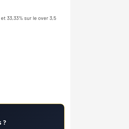
et 33,33% sur le over 3,5
 ?