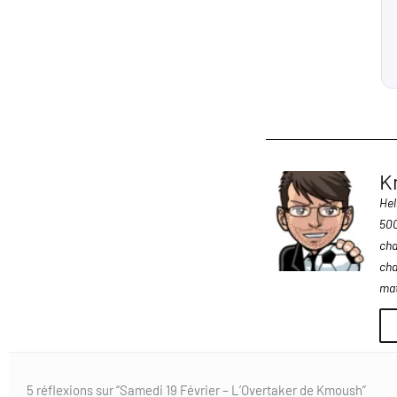
K
Hel
500
cha
cha
mat
5 réflexions sur “Samedi 19 Février – L’Overtaker de Kmoush”