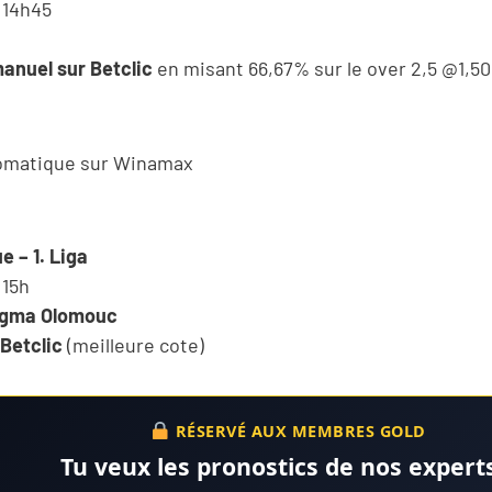
 14h45
manuel sur Betclic
en misant 66,67% sur le over 2,5 @1,50 
tomatique sur Winamax
 – 1. Liga
 15h
Sigma Olomouc
 Betclic
(meilleure cote)
RÉSERVÉ AUX MEMBRES GOLD
Tu veux les pronostics de nos experts