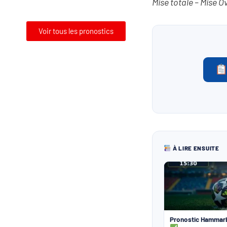
Mise totale – Mise Ov
Voir tous les pronostics
À LIRE ENSUITE
Pronostic Hammarb