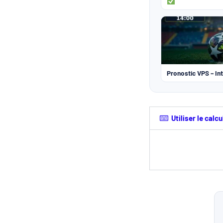
Pronostic VPS – In
Utiliser le cal