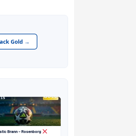
Pack Gold →
stic Brann – Rosenborg