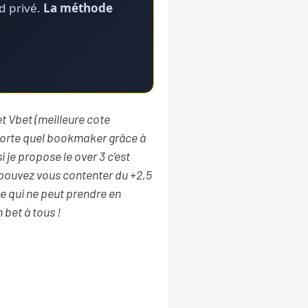
rd privé.
La méthode
t Vbet (meilleure cote
mporte quel bookmaker grâce à
i je propose le over 3 c’est
 pouvez vous contenter du +2,5
ue qui ne peut prendre en
 bet à tous !