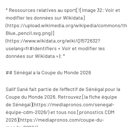
* Ressources relatives au sport[![Image 32: Voir et
modifier les données sur Wikidata]
(https://upload.wikimedia.org/wikipedia/commons/t
Blue_pencil.svg.png)]
(https://www.wikidata.org/wiki/Q1572632?
uselang=fr#identifiers « Voir et modifier les
données sur Wikidata »): *
## Sénégal a la Coupe du Monde 2026
Salif Sané fait partie de l’effectif de Sénégal pour la
Coupe du Monde 2026. Retrouvez [la fiche équipe
de Sénégal](https://mediapronos.com/senegal-
équipe-cdm-2026/) et tous nos [pronostics CDM
2026](https://mediapronos.com/coupe-du-