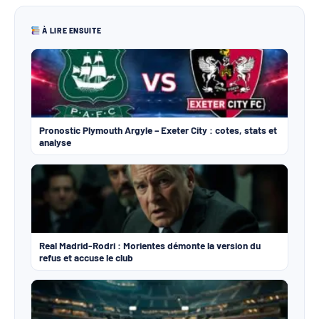
À LIRE ENSUITE
Pronostic Plymouth Argyle – Exeter City : cotes, stats et
analyse
Real Madrid-Rodri : Morientes démonte la version du
refus et accuse le club