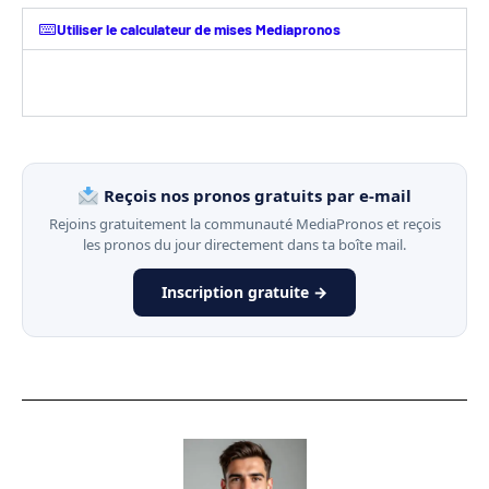
Utiliser le calculateur de mises Mediapronos
Reçois nos pronos gratuits par e-mail
Rejoins gratuitement la communauté MediaPronos et reçois
les pronos du jour directement dans ta boîte mail.
Inscription gratuite →