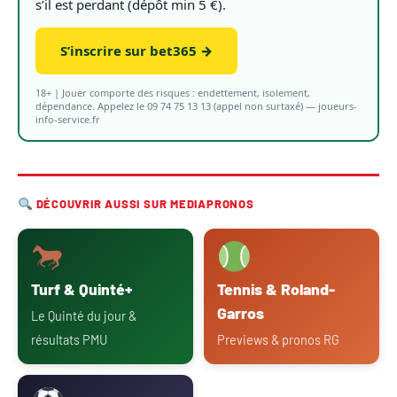
s’il est perdant (dépôt min 5 €).
S’inscrire sur bet365 →
18+ | Jouer comporte des risques : endettement, isolement,
dépendance. Appelez le 09 74 75 13 13 (appel non surtaxé) — joueurs-
info-service.fr
DÉCOUVRIR AUSSI SUR MEDIAPRONOS
Turf & Quinté+
Tennis & Roland-
Garros
Le Quinté du jour &
résultats PMU
Previews & pronos RG