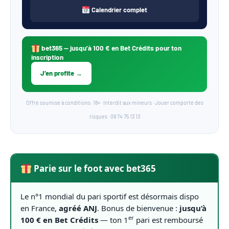
Calendrier complet
bet365
— jusqu’à 100 € en Bet Crédits pour ton
inscription
J’en profite →
Offre soumise à conditions. 18+ · Interdit aux mineurs · Jouer comporte des
risques · 09 74 75 13 13
Parie sur le foot avec bet365
Le n°1 mondial du pari sportif est désormais dispo
en France,
agréé ANJ
. Bonus de bienvenue :
jusqu’à
er
100 € en Bet Crédits
— ton 1
pari est remboursé