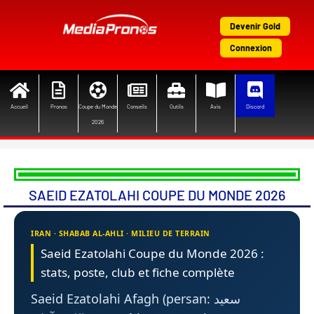
Aller
au
Devenir Gold
contenu
Connexion
Accueil
Pronos
Coupe du Monde
Conseils
Outils
Avis
Discord
2026
SAEID EZATOLAHI COUPE DU MONDE 2026
IRAN · SHABAB AL-AHLI · MILIEU DE TERRAIN
Saeid Ezatolahi Coupe du Monde 2026 :
stats, poste, club et fiche complète
Saeid Ezatolahi Afagh (persan: سعید