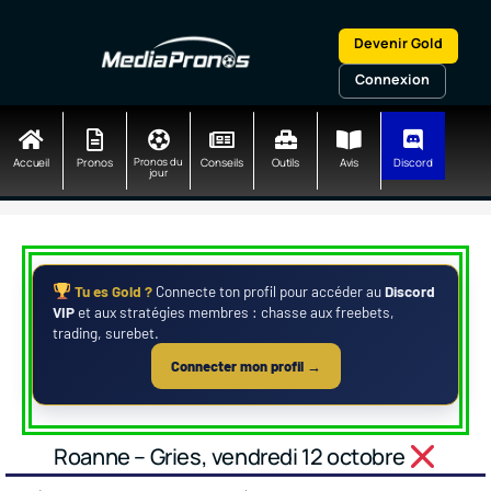
Aller
au
Devenir Gold
contenu
Connexion
Accueil
Pronos
Pronos du
Conseils
Outils
Avis
Discord
jour
Tu es Gold ?
Connecte ton profil pour accéder au
Discord
VIP
et aux stratégies membres : chasse aux freebets,
trading, surebet.
Connecter mon profil →
Roanne – Gries, vendredi 12 octobre