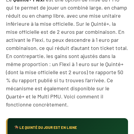
qui te permet de jouer un combiné large, en champ
réduit ou en champ libre, avec une mise unitaire
inférieure à la mise officielle. Sur le Quinté+, la
mise officielle est de 2 euros par combinaison. En
activant le Flexi, tu peux descendre à 1 euro par
combinaison, ce qui réduit d’autant ton ticket total.
En contrepartie, les gains sont ajustés dans la
même proportion : un Flexi à 1 euro sur le Quinté+
(dont la mise officielle est 2 euros) te rapporte 50
% du rapport publié si tu trouves l’arrivée. Ce
mécanisme est également disponible sur le
Quarté+ et le Multi PMU. Voici comment il
fonctionne concrètement.
LE QUINTÉ DU JOUR EST EN LIGNE