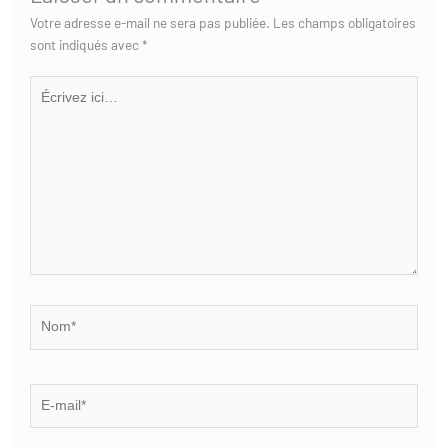
Votre adresse e-mail ne sera pas publiée.
Les champs obligatoires
sont indiqués avec
*
Écrivez
ici…
Nom*
E-
mail*