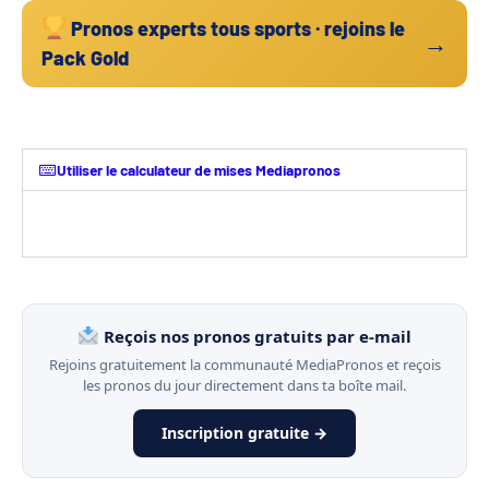
Pronos experts tous sports · rejoins le
→
Pack Gold
Utiliser le calculateur de mises Mediapronos
Reçois nos pronos gratuits par e-mail
Rejoins gratuitement la communauté MediaPronos et reçois
les pronos du jour directement dans ta boîte mail.
Inscription gratuite →