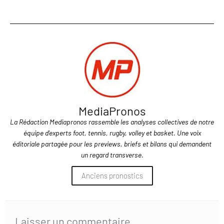
MediaPronos
La Rédaction Mediapronos rassemble les analyses collectives de notre
équipe d'experts foot, tennis, rugby, volley et basket. Une voix
éditoriale partagée pour les previews, briefs et bilans qui demandent
un regard transverse.
Anciens pronostics
Laisser un commentaire