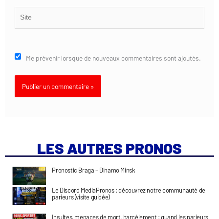
Site
Me prévenir lorsque de nouveaux commentaires sont ajoutés.
LES AUTRES PRONOS
Pronostic Braga – Dinamo Minsk
Le Discord MediaPronos : découvrez notre communauté de
parieurs (visite guidée)
Insultes, menaces de mort, harcèlement : quand les parieurs