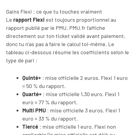
Gains Flexi : ce que tu touches vraiment
Le
rapport Flexi
est toujours proportionnel au
rapport publié par le PMU. PMU.fr l’affiche
directement sur ton ticket validé avant paiement,
donc tu n’as pas à faire le calcul toi-même. Le
tableau ci-dessous résume les coefficients selon le
type de pari :
Quinté+
: mise officielle 2 euros. Flexi 1 euro
= 50 % du rapport.
Quarté+
: mise officielle 1,30 euro. Flexi 1
euro = 77 % du rapport.
Multi PMU
: mise officielle 3 euros. Flexi 1
euro = 33 % du rapport.
Tiercé
: mise officielle 1 euro. Flexi non
applicable (la mise officielle est déjà au