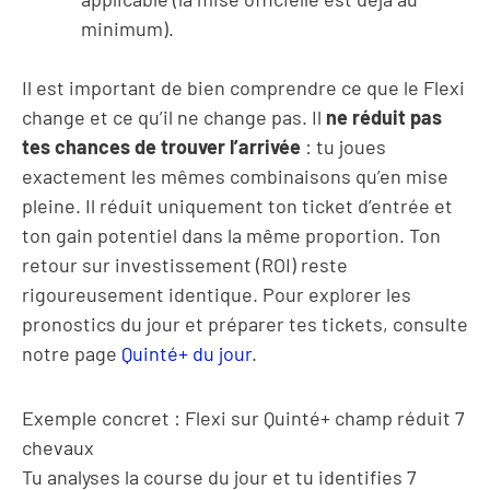
minimum).
Il est important de bien comprendre ce que le Flexi
change et ce qu’il ne change pas. Il
ne réduit pas
tes chances de trouver l’arrivée
: tu joues
exactement les mêmes combinaisons qu’en mise
pleine. Il réduit uniquement ton ticket d’entrée et
ton gain potentiel dans la même proportion. Ton
retour sur investissement (ROI) reste
rigoureusement identique. Pour explorer les
pronostics du jour et préparer tes tickets, consulte
notre page
Quinté+ du jour
.
Exemple concret : Flexi sur Quinté+ champ réduit 7
chevaux
Tu analyses la course du jour et tu identifies 7