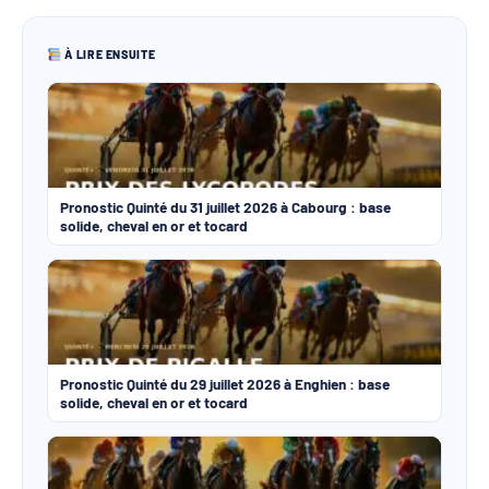
À LIRE ENSUITE
Pronostic Quinté du 31 juillet 2026 à Cabourg : base
solide, cheval en or et tocard
Pronostic Quinté du 29 juillet 2026 à Enghien : base
solide, cheval en or et tocard