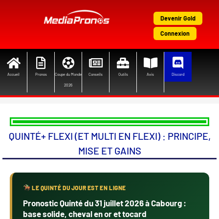
Aller
au
Devenir Gold
contenu
Connexion
Accueil
Pronos
Coupe du Monde
Conseils
Outils
Avis
Discord
2026
QUINTÉ+ FLEXI (ET MULTI EN FLEXI) : PRINCIPE,
MISE ET GAINS
LE QUINTÉ DU JOUR EST EN LIGNE
Pronostic Quinté du 31 juillet 2026 à Cabourg :
base solide, cheval en or et tocard