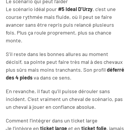
Le scénario qui peut l’aider
Le scénario idéal pour
#5 Ideal D’Urzy
, c’est une
course rythmée mais fluide, où il peut se faire
avancer sans être repris puis relancé plusieurs
fois. Plus ça roule proprement, plus sa chance
monte.
S’il reste dans les bonnes allures au moment
décisif, sa pointe peut faire très mal à des chevaux
plus sûrs mais moins tranchants. Son profil
déferré
des 4 pieds
va dans ce sens.
En revanche, il faut qu’il puisse dérouler sans
incident. C’est vraiment un cheval de scénario, pas
un cheval à jouer en confiance absolue.
Comment l’intégrer dans un ticket large
Je l’intègre en
ticket large
et en
ticket folie
, jamais