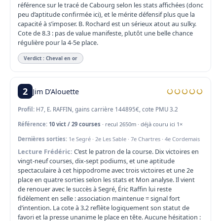
référence sur le tracé de Cabourg selon les stats affichées (donc
peu d’aptitude confirmée ici), et le mérite défensif plus que la
capacité à s’imposer. B. Rochard est un sérieux atout au sulky.
Cote de 8.3 : pas de value manifeste, plutôt une belle chance
régulière pour la 4-5e place.
Verdict : Cheval en or
2
Jim D’Alouette
Profil:
H7, E. RAFFIN, gains carrière 144895€, cote PMU 3.2
Référence:
10 vict / 29 courses
· recul 2650m · déjà couru ici 1×
Dernières sorties:
1e Segré · 2e Les Sable · 7e Chartres · 4e Cordemais
Lecture Frédéric:
C’est le patron de la course. Dix victoires en
vingt-neuf courses, dix-sept podiums, et une aptitude
spectaculaire à cet hippodrome avec trois victoires et une 2e
place en quatre sorties selon les stats et Mon analyse. Il vient
de renouer avec le succès à Segré, Éric Raffin lui reste
fidèlement en selle : association maintenue = signal fort
d’intention. La cote à 3.2 reflète logiquement son statut de
favori et la presse unanime le place en tête. Aucune hésitation :