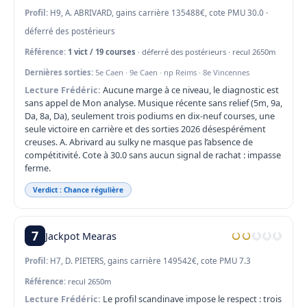
Profil:
H9, A. ABRIVARD, gains carrière 135488€, cote PMU 30.0 ·
déferré des postérieurs
Référence:
1 vict / 19 courses
· déferré des postérieurs · recul 2650m
Dernières sorties:
5e Caen · 9e Caen · np Reims · 8e Vincennes
Lecture Frédéric:
Aucune marge à ce niveau, le diagnostic est
sans appel de Mon analyse. Musique récente sans relief (5m, 9a,
Da, 8a, Da), seulement trois podiums en dix-neuf courses, une
seule victoire en carrière et des sorties 2026 désespérément
creuses. A. Abrivard au sulky ne masque pas l’absence de
compétitivité. Cote à 30.0 sans aucun signal de rachat : impasse
ferme.
Verdict : Chance régulière
7
Jackpot Mearas
Profil:
H7, D. PIETERS, gains carrière 149542€, cote PMU 7.3
Référence:
recul 2650m
Lecture Frédéric:
Le profil scandinave impose le respect : trois