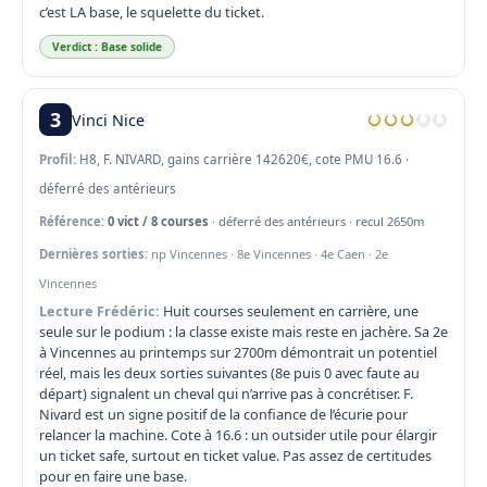
c’est LA base, le squelette du ticket.
Verdict : Base solide
3
Vinci Nice
Profil:
H8, F. NIVARD, gains carrière 142620€, cote PMU 16.6 ·
déferré des antérieurs
Référence:
0 vict / 8 courses
· déferré des antérieurs · recul 2650m
Dernières sorties:
np Vincennes · 8e Vincennes · 4e Caen · 2e
Vincennes
Lecture Frédéric:
Huit courses seulement en carrière, une
seule sur le podium : la classe existe mais reste en jachère. Sa 2e
à Vincennes au printemps sur 2700m démontrait un potentiel
réel, mais les deux sorties suivantes (8e puis 0 avec faute au
départ) signalent un cheval qui n’arrive pas à concrétiser. F.
Nivard est un signe positif de la confiance de l’écurie pour
relancer la machine. Cote à 16.6 : un outsider utile pour élargir
un ticket safe, surtout en ticket value. Pas assez de certitudes
pour en faire une base.