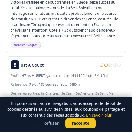
victoires d’affilée en début d’année en Suède, seize succès au
total, c’est un palmarès musclé. La 8e à Solvalla en mai
interroge sur le retour, mais c’était probablement une course
de transition. D. Pieters est un driver d’expérience, c’est l’écurie
scandinave Törnqvist qui enverrait rarement en France un
cheval sans intention. Cote à 7.3 : outsider chaud dangereux,
légèrement sous-coté au vu de son niveau réel. Belle chance.
Verdict : Regret
8
Just A Couet
Profil:
H7, A. HUBERT, gains carrière 149915€, cote PMU 5.4
Référence:
7 vict / 37 courses
· recul 2650m
Dernières sorties:
8e Chartres · 5e Caen · 5e Alençon · 3e Saint-Mal
Lecture Frédéric:
Sept victoires, vingt podiums en 37 courses :
En poursuivant votre navigation, vous acceptez le dépôt de
c’est solide, mais Mon analyse est limpide, il a moins de marge
cookies destinés au suivi des visites, aux boutons de partage et
aujourd’hui qu’à l’été 2025. La musique récente (8-5-5-3-7)
aux contenus des réseaux sociaux.
En savoir plus
montre un cheval régulier mais jamais transcendant, qui
bet365
PARIER SUR LE FOOT •
×
Profiter de l'offre →
Refuser
J’accepte
accroche des places secondaires. Un essai raté au trot monté,
FREEBET 100 €
un retour à l’attelé médiocre à Chartres. A. Hubert garde son