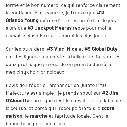
forme et le bon numéro, ce qui renforce clairement
la confiance. En revanche, je trouve que
#13
Orlando Young
mérite d’être remonté dans le jeu,
alors que
#7 Jackpot Mearas
reste pour moi le
cheval le plus discutable parmi les plus joués.
Sur les outsiders,
#3 Vinci Nice
et
#9 Global Duty
ont des lignes pour exister à belle cote. Ce sont les
deux profils que je regarde en priorité derrière
mes cinq choix principaux.
L’avis de Frédéric Larcher sur ce Quinté PMU
Ma lecture est simple : je prends appui sur
#2 Jim
D’Alouette
parce que c’est le cheval le plus fiable de
la course, et parce qu’il recoupe à la fois le
score
maison
, le
marché
et l’aptitude locale. C’est la
bonne base pour sécuriser.