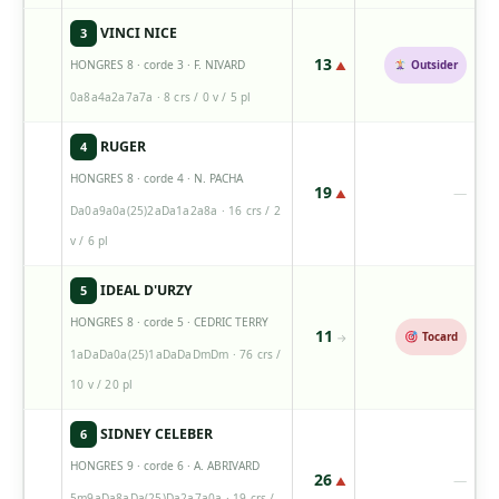
VINCI NICE
3
13
HONGRES 8 · corde 3 · F. NIVARD
Outsider
▲
0a8a4a2a7a7a · 8 crs / 0 v / 5 pl
RUGER
4
HONGRES 8 · corde 4 · N. PACHA
19
—
▲
Da0a9a0a(25)2aDa1a2a8a · 16 crs / 2
v / 6 pl
IDEAL D'URZY
5
HONGRES 8 · corde 5 · CEDRIC TERRY
11
Tocard
→
1aDaDa0a(25)1aDaDaDmDm · 76 crs /
10 v / 20 pl
SIDNEY CELEBER
6
HONGRES 9 · corde 6 · A. ABRIVARD
26
—
▲
5m9aDa8aDa(25)Da2a7a0a · 19 crs /