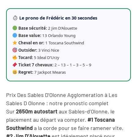
Le prono de Frédéric en 30 secondes
Base sécurité:
2 Jim D’Alouette
Base value:
13 Orlando Young
Cheval en or:
1 Toscana Southwind
Outsider:
3 Vinci Nice
Tocard:
5 Ideal D’Urzy
Ticket 7 chevaux:
2 – 13 – 1 – 3 – 5 – 9
Regret:
7 Jackpot Mearas
Prix Des Sables D’Olonne Agglomeration à Les
Sables D Olonne : notre pronostic complet
Sur
2650m autostart
aux Sables-d’Olonne, le
placement au départ va compter.
#1 Toscana
Southwind
a la corde pour se faire ramener vite,
#2 Jim D’Alouette
est idéalement placé pour