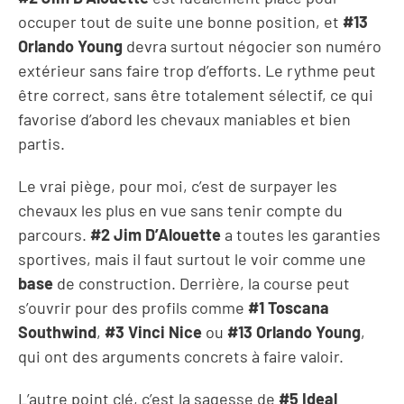
occuper tout de suite une bonne position, et
#13
Orlando Young
devra surtout négocier son numéro
extérieur sans faire trop d’efforts. Le rythme peut
être correct, sans être totalement sélectif, ce qui
favorise d’abord les chevaux maniables et bien
partis.
Le vrai piège, pour moi, c’est de surpayer les
chevaux les plus en vue sans tenir compte du
parcours.
#2 Jim D’Alouette
a toutes les garanties
sportives, mais il faut surtout le voir comme une
base
de construction. Derrière, la course peut
s’ouvrir pour des profils comme
#1 Toscana
Southwind
,
#3 Vinci Nice
ou
#13 Orlando Young
,
qui ont des arguments concrets à faire valoir.
L’autre point clé, c’est la sagesse de
#5 Ideal