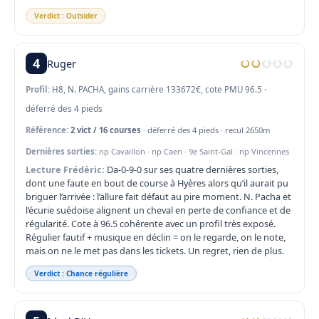
Verdict : Outsider
4
Ruger
Profil:
H8, N. PACHA, gains carrière 133672€, cote PMU 96.5 ·
déferré des 4 pieds
Référence:
2 vict / 16 courses
· déferré des 4 pieds · recul 2650m
Dernières sorties:
np Cavaillon · np Caen · 9e Saint-Gal · np Vincennes
Lecture Frédéric:
Da-0-9-0 sur ses quatre dernières sorties,
dont une faute en bout de course à Hyères alors qu’il aurait pu
briguer l’arrivée : l’allure fait défaut au pire moment. N. Pacha et
l’écurie suédoise alignent un cheval en perte de confiance et de
régularité. Cote à 96.5 cohérente avec un profil très exposé.
Régulier fautif + musique en déclin = on le regarde, on le note,
mais on ne le met pas dans les tickets. Un regret, rien de plus.
Verdict : Chance régulière