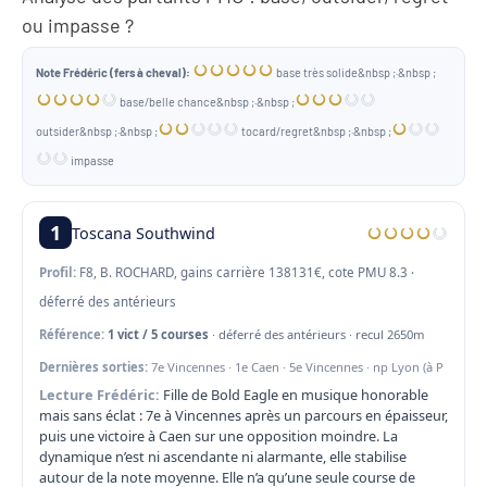
ou impasse ?
Note Frédéric (fers à cheval):
base très solide&nbsp ;·&nbsp ;
base/belle chance&nbsp ;·&nbsp ;
outsider&nbsp ;·&nbsp ;
tocard/regret&nbsp ;·&nbsp ;
impasse
1
Toscana Southwind
Profil:
F8, B. ROCHARD, gains carrière 138131€, cote PMU 8.3 ·
déferré des antérieurs
Référence:
1 vict / 5 courses
· déferré des antérieurs · recul 2650m
Dernières sorties:
7e Vincennes · 1e Caen · 5e Vincennes · np Lyon (à P
Lecture Frédéric:
Fille de Bold Eagle en musique honorable
mais sans éclat : 7e à Vincennes après un parcours en épaisseur,
puis une victoire à Caen sur une opposition moindre. La
dynamique n’est ni ascendante ni alarmante, elle stabilise
autour de la note moyenne. Elle n’a qu’une seule course de