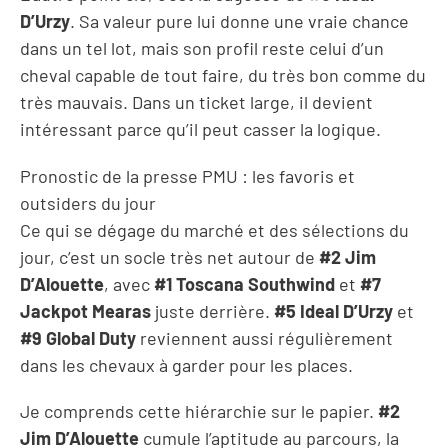
D’Urzy
. Sa valeur pure lui donne une vraie chance
dans un tel lot, mais son profil reste celui d’un
cheval capable de tout faire, du très bon comme du
très mauvais. Dans un ticket large, il devient
intéressant parce qu’il peut casser la logique.
Pronostic de la presse PMU : les favoris et
outsiders du jour
Ce qui se dégage du marché et des sélections du
jour, c’est un socle très net autour de
#2 Jim
D’Alouette
, avec
#1 Toscana Southwind
et
#7
Jackpot Mearas
juste derrière.
#5 Ideal D’Urzy
et
#9 Global Duty
reviennent aussi régulièrement
dans les chevaux à garder pour les places.
Je comprends cette hiérarchie sur le papier.
#2
Jim D’Alouette
cumule l’aptitude au parcours, la