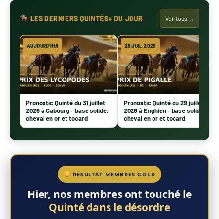
LES DERNIERS QUINTÉS+ DU JOUR
Voir tous →
AUJOURD’HUI
29 JUIL 2026
Pronostic Quinté du 31 juillet
Pronostic Quinté du 29 juillet
2026 à Cabourg : base solide,
2026 à Enghien : base solide,
cheval en or et tocard
cheval en or et tocard
RÉSULTAT MEMBRES GOLD
Hier, nos membres ont touché le
Quinté dans le désordre