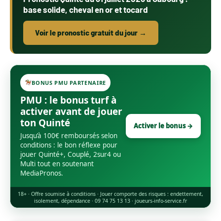
base solide, cheval en or et tocard
Voir le pronostic gratuit du jour →
BONUS PMU PARTENAIRE
PMU : le bonus turf à
activer avant de jouer
ton Quinté
Activer le bonus →
Jusqu’à 100€ remboursés selon
conditions : le bon réflexe pour
jouer Quinté+, Couplé, 2sur4 ou
Multi tout en soutenant
MediaPronos.
18+ · Offre soumise à conditions · Jouer comporte des risques : endettement,
isolement, dépendance · 09 74 75 13 13 · joueurs-info-service.fr