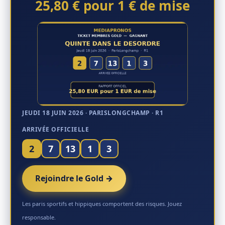
25,80 € pour 1 € de mise
JEUDI 18 JUIN 2026 · PARISLONGCHAMP · R1
ARRIVÉE OFFICIELLE
2
7
13
1
3
Rejoindre le Gold →
Les paris sportifs et hippiques comportent des risques. Jouez
responsable.