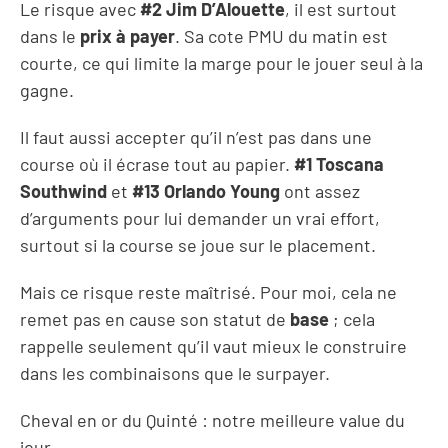
Le risque avec
#2 Jim D’Alouette
, il est surtout
dans le
prix à payer
. Sa cote PMU du matin est
courte, ce qui limite la marge pour le jouer seul à la
gagne.
Il faut aussi accepter qu’il n’est pas dans une
course où il écrase tout au papier.
#1 Toscana
Southwind
et
#13 Orlando Young
ont assez
d’arguments pour lui demander un vrai effort,
surtout si la course se joue sur le placement.
Mais ce risque reste maîtrisé. Pour moi, cela ne
remet pas en cause son statut de
base
; cela
rappelle seulement qu’il vaut mieux le construire
dans les combinaisons que le surpayer.
Cheval en or du Quinté : notre meilleure value du
jour