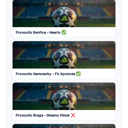
Pronostic Benfica – Hearts
Pronostic Hammarby – Fk Apolonia
Pronostic Braga – Dinamo Minsk