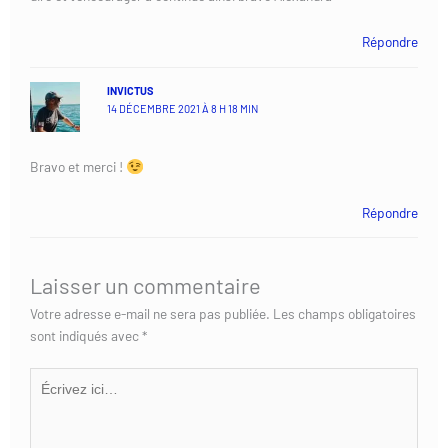
Répondre
INVICTUS
14 DÉCEMBRE 2021 À 8 H 18 MIN
Bravo et merci !
Répondre
Laisser un commentaire
Votre adresse e-mail ne sera pas publiée.
Les champs obligatoires
sont indiqués avec
*
Écrivez
ici…