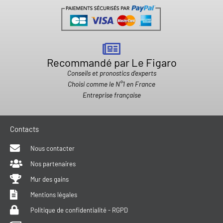
Recommandé par Le Figaro
Conseils et pronostics d'experts
Choisi comme le N°1 en France
Entreprise française
Contacts
Nous contacter
Nos partenaires
Mur des gains
Mentions légales
Politique de confidentialité - RGPD