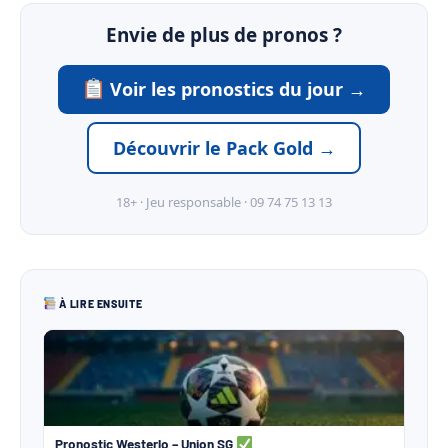
Envie de plus de pronos ?
Voir les pronostics du jour →
Découvrir le Pack Gold →
18+ · Jeu responsable · 09 74 75 13 13
À LIRE ENSUITE
Pronostic Westerlo – Union SG