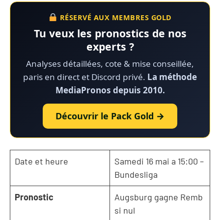
RÉSERVÉ AUX MEMBRES GOLD
Tu veux les pronostics de nos
experts ?
Analyses détaillées, cote & mise conseillée,
paris en direct et Discord privé.
La méthode
MediaPronos depuis 2010.
Découvrir le Pack Gold →
Date et heure
Samedi 16 mai a 15:00 –
Bundesliga
Pronostic
Augsburg gagne Remb
si nul