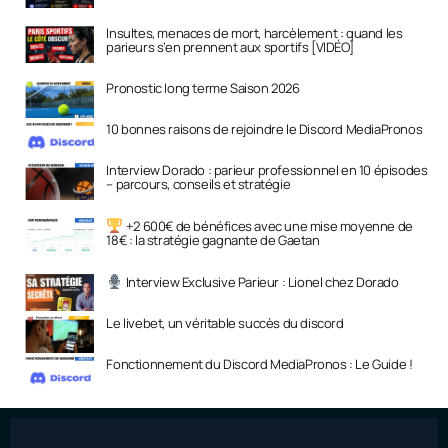
Insultes, menaces de mort, harcèlement : quand les
parieurs s’en prennent aux sportifs [VIDÉO]
Pronostic long terme Saison 2026
10 bonnes raisons de rejoindre le Discord MediaPronos
Interview Dorado : parieur professionnel en 10 épisodes
– parcours, conseils et stratégie
+2 600€ de bénéfices avec une mise moyenne de
18€ : la stratégie gagnante de Gaetan
Interview Exclusive Parieur : Lionel chez Dorado
Le livebet, un véritable succès du discord
Fonctionnement du Discord MediaPronos : Le Guide !