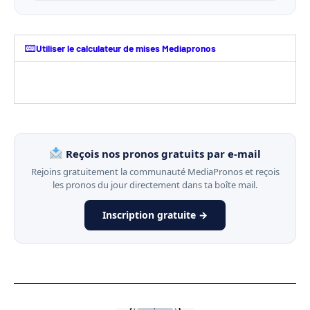
Utiliser le calculateur de mises Mediapronos
Reçois nos pronos gratuits par e-mail
Rejoins gratuitement la communauté MediaPronos et reçois
les pronos du jour directement dans ta boîte mail.
Inscription gratuite →