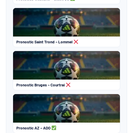
Pronostic Saint Trond – Lommel
Pronostic Bruges – Courtrai
Pronostic AZ – ADO