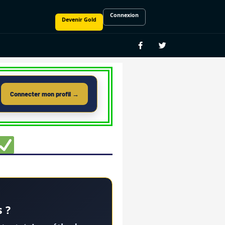
Connexion
Devenir Gold
F
T
a
w
c
i
e
t
b
t
o
e
o
r
k
Connecter mon profil →
-
f
 ?