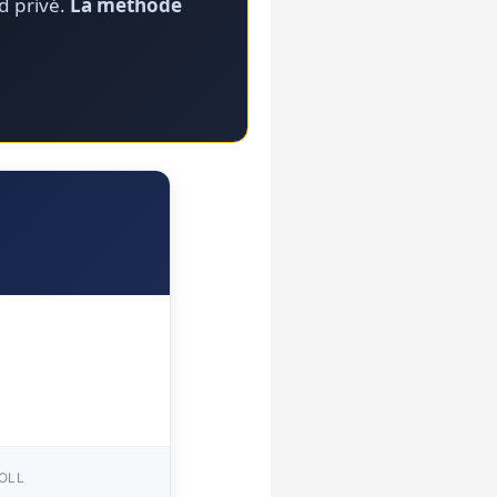
rd privé.
La méthode
OLL