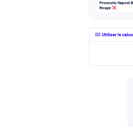
Pronostic Hapoel B
Rouge
Utiliser le cal