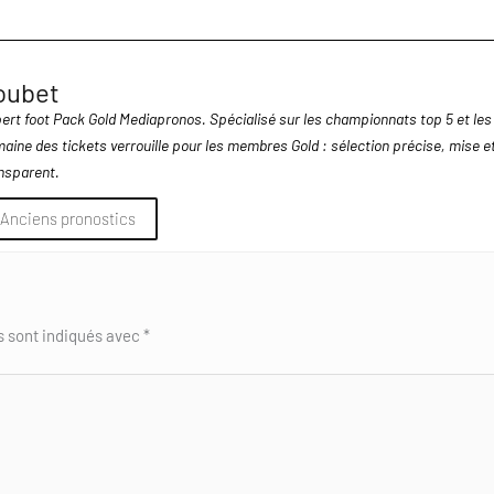
oubet
ert foot Pack Gold Mediapronos. Spécialisé sur les championnats top 5 et le
aine des tickets verrouille pour les membres Gold : sélection précise, mise et 
nsparent.
Anciens pronostics
s sont indiqués avec
*