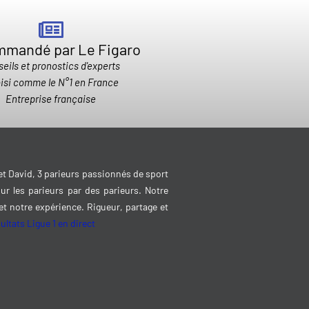
mandé par Le Figaro
eils et pronostics d'experts
isi comme le N°1 en France
Entreprise française
et David, 3 parieurs passionnés de sport
ur les parieurs par des parieurs. Notre
et notre expérience. Rigueur, partage et
ultats Ligue 1 en direct