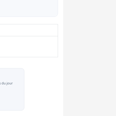
 du jour