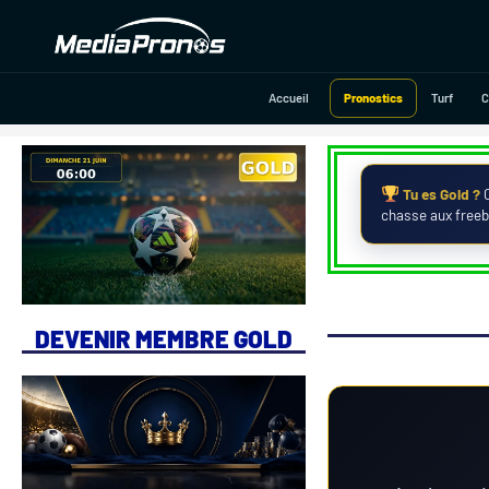
Aller
au
contenu
Accueil
Pronostics
Turf
C
Tu es Gold ?
C
chasse aux freeb
DEVENIR MEMBRE GOLD