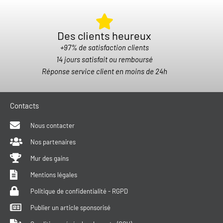
Des clients heureux​
+97% de satisfaction clients
14 jours satisfait ou remboursé
Réponse service client en moins de 24h
Contacts
Nous contacter
Nos partenaires
Mur des gains
Mentions légales
Politique de confidentialité - RGPD
Publier un article sponsorisé