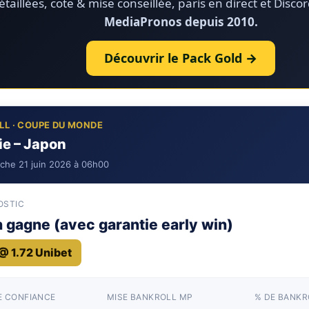
taillées, cote & mise conseillée, paris en direct et Disco
MediaPronos depuis 2010.
Découvrir le Pack Gold →
L · COUPE DU MONDE
ie – Japon
he 21 juin 2026 à 06h00
OSTIC
 gagne (avec garantie early win)
@ 1.72 Unibet
E CONFIANCE
MISE BANKROLL MP
% DE BANKR