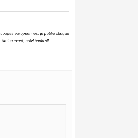
s coupes européennes, je publie chaque
timing exact, suivi bankroll