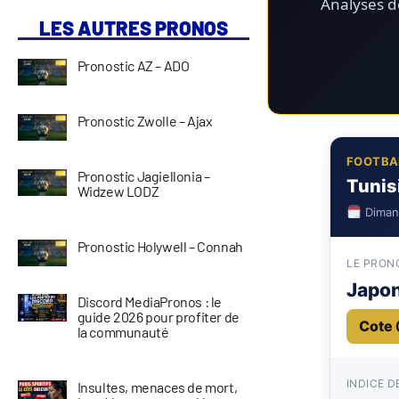
Analyses dé
LES AUTRES PRONOS
Pronostic AZ – ADO
Pronostic Zwolle – Ajax
FOOTBAL
Pronostic Jagiellonia –
Tunis
Widzew LODZ
Dimanc
Pronostic Holywell – Connah
LE PRON
Japon
Discord MediaPronos : le
guide 2026 pour profiter de
Cote 
la communauté
INDICE D
Insultes, menaces de mort,