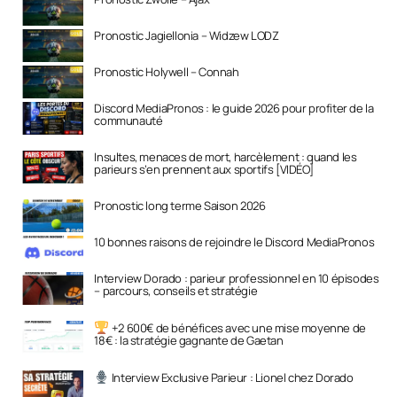
Pronostic Jagiellonia – Widzew LODZ
Pronostic Holywell – Connah
Discord MediaPronos : le guide 2026 pour profiter de la
communauté
Insultes, menaces de mort, harcèlement : quand les
parieurs s’en prennent aux sportifs [VIDÉO]
Pronostic long terme Saison 2026
10 bonnes raisons de rejoindre le Discord MediaPronos
Interview Dorado : parieur professionnel en 10 épisodes
– parcours, conseils et stratégie
+2 600€ de bénéfices avec une mise moyenne de
18€ : la stratégie gagnante de Gaetan
Interview Exclusive Parieur : Lionel chez Dorado