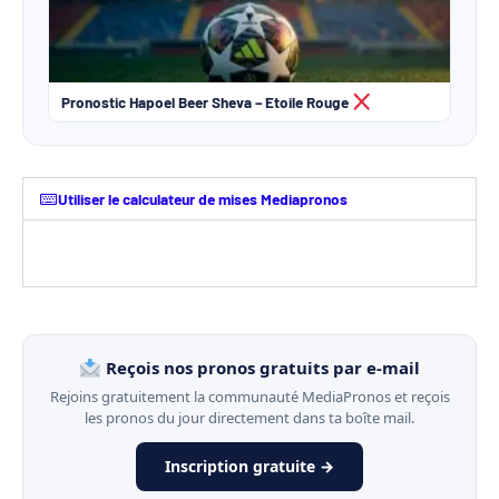
Pronostic Hapoel Beer Sheva – Etoile Rouge
Utiliser le calculateur de mises Mediapronos
Reçois nos pronos gratuits par e-mail
Rejoins gratuitement la communauté MediaPronos et reçois
les pronos du jour directement dans ta boîte mail.
Inscription gratuite →