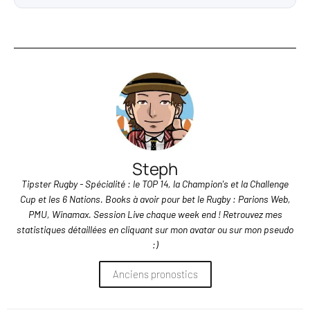
Steph
Tipster Rugby - Spécialité : le TOP 14, la Champion's et la Challenge
Cup et les 6 Nations. Books à avoir pour bet le Rugby : Parions Web,
PMU, Winamax. Session Live chaque week end ! Retrouvez mes
statistiques détaillées en cliquant sur mon avatar ou sur mon pseudo
:)
Anciens pronostics