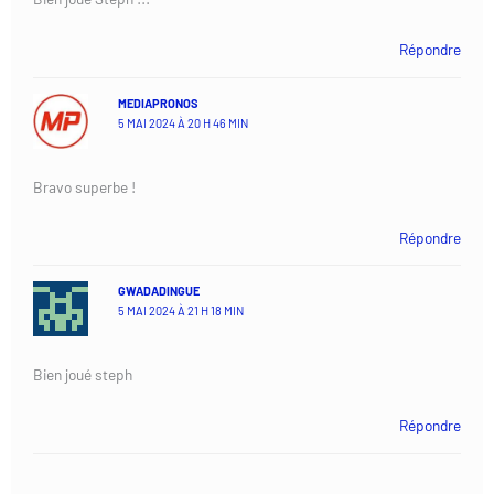
Répondre
MEDIAPRONOS
5 MAI 2024 À 20 H 46 MIN
Bravo superbe !
Répondre
GWADADINGUE
5 MAI 2024 À 21 H 18 MIN
Bien joué steph
Répondre