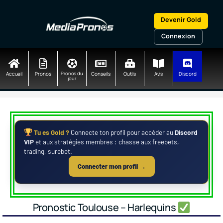
Aller
au
Devenir Gold
contenu
Connexion
Accueil
Pronos
Pronos du
Conseils
Outils
Avis
Discord
jour
Tu es Gold ?
Connecte ton profil pour accéder au
Discord
VIP
et aux stratégies membres : chasse aux freebets,
trading, surebet.
Connecter mon profil →
Pronostic Toulouse – Harlequins