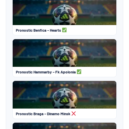
Pronostic Benfica – Hearts
Pronostic Hammarby – Fk Apolonia
Pronostic Braga – Dinamo Minsk