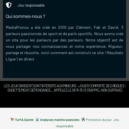
Jeu responsable
Qui sommes-nous ?
MediaPronos a été créé en 2010 par Clément, Fab et David, 3
parieurs passionnés de sport et de paris sportifs. Nous avons créé
un site pour les parieurs par des parieurs. Notre objectif est de
vous partager nos connaissances et notre expérience. Rigueur,
partage et réussite, voici comment est construit ce site !
Résultats
Ligue 1 en direct
LES JEUX D’ARGENT SONT INTERDITS AUX MINEURS – JOUER COMPORTE DES RISQUES :
ENDETTEMENT, DÉPENDANCE… APPELEZ LE 09 74 75 13 13 (APPEL NON SURTAXÉ)
Turf & Quinté
·
Analyses matchs avancées
·
Pronostics du jour
·
Jeu
responsable