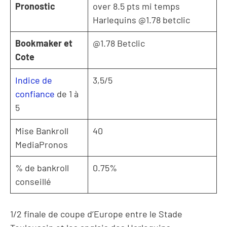
Pronostic
over 8.5 pts mi temps
Harlequins @1.78 betclic
Bookmaker et
@1.78 Betclic
Cote
Indice de
3,5/5
confiance
de 1 à
5
Mise Bankroll
40
MediaPronos
% de bankroll
0.75%
conseillé
1/2 finale de coupe d’Europe entre le Stade