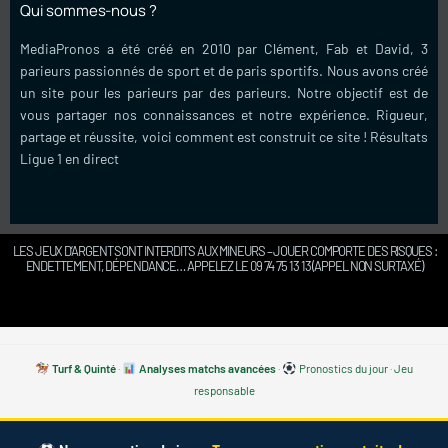
Qui sommes-nous ?
MediaPronos a été créé en 2010 par Clément, Fab et David, 3
parieurs passionnés de sport et de paris sportifs. Nous avons créé
un site pour les parieurs par des parieurs. Notre objectif est de
vous partager nos connaissances et notre expérience. Rigueur,
partage et réussite, voici comment est construit ce site !
Résultats
Ligue 1 en direct
LES JEUX D’ARGENT SONT INTERDITS AUX MINEURS – JOUER COMPORTE DES RISQUES :
ENDETTEMENT, DÉPENDANCE… APPELEZ LE 09 74 75 13 13 (APPEL NON SURTAXÉ)
Turf & Quinté
·
Analyses matchs avancées
·
Pronostics du jour
·
Jeu
responsable