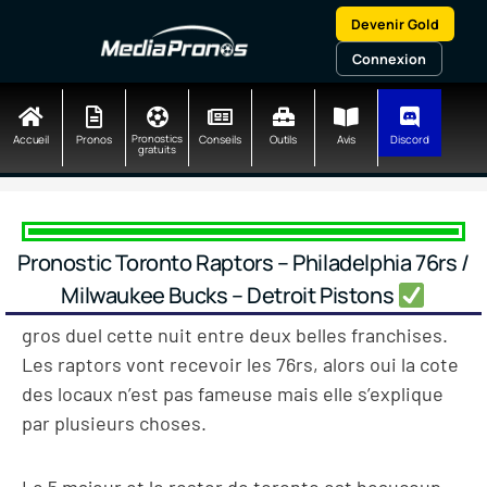
Aller
Devenir Gold
au
contenu
Connexion
Accueil
Pronos
Pronostics
Conseils
Outils
Avis
Discord
gratuits
Pronostic Toronto Raptors – Philadelphia 76rs /
Milwaukee Bucks – Detroit Pistons
gros duel cette nuit entre deux belles franchises.
Les raptors vont recevoir les 76rs, alors oui la cote
des locaux n’est pas fameuse mais elle s’explique
par plusieurs choses.
Le 5 majeur et le roster de toronto est beaucoup