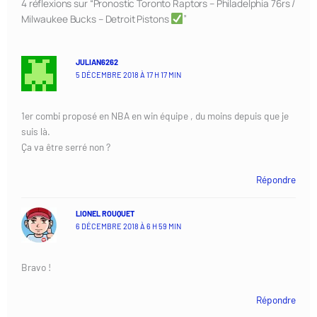
4 réflexions sur “Pronostic Toronto Raptors – Philadelphia 76rs /
Milwaukee Bucks – Detroit Pistons
”
JULIAN6262
5 DÉCEMBRE 2018 À 17 H 17 MIN
1er combi proposé en NBA en win équipe , du moins depuis que je
suis là.
Ça va être serré non ?
Répondre
LIONEL ROUQUET
6 DÉCEMBRE 2018 À 6 H 59 MIN
Bravo !
Répondre