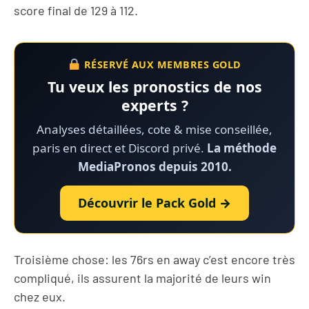
score final de 129 à 112.
RÉSERVÉ AUX MEMBRES GOLD
Tu veux les pronostics de nos
experts ?
Analyses détaillées, cote & mise conseillée,
paris en direct et Discord privé.
La méthode
MediaPronos depuis 2010.
Découvrir le Pack Gold →
Troisième chose: les 76rs en away c’est encore très
compliqué, ils assurent la majorité de leurs win
chez eux.