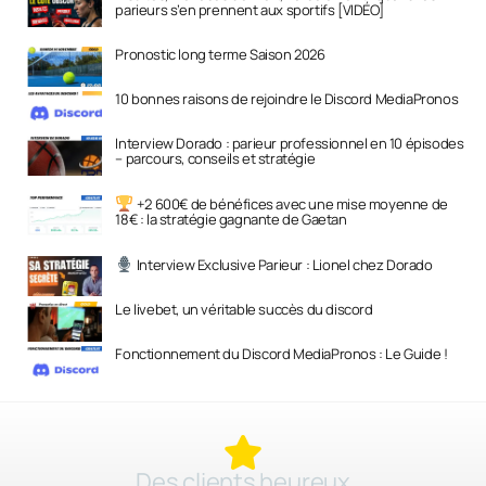
parieurs s’en prennent aux sportifs [VIDÉO]
Pronostic long terme Saison 2026
10 bonnes raisons de rejoindre le Discord MediaPronos
Interview Dorado : parieur professionnel en 10 épisodes
– parcours, conseils et stratégie
+2 600€ de bénéfices avec une mise moyenne de
18€ : la stratégie gagnante de Gaetan
Interview Exclusive Parieur : Lionel chez Dorado
Le livebet, un véritable succès du discord
Fonctionnement du Discord MediaPronos : Le Guide !
Des clients heureux​