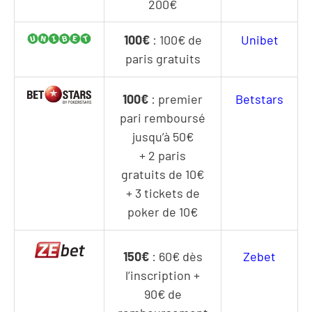
200€
100€
: 100€ de
Unibet
paris gratuits
100€
: premier
Betstars
pari remboursé
jusqu’à 50€
+ 2 paris
gratuits de 10€
+ 3 tickets de
poker de 10€
150€
: 60€ dès
Zebet
l’inscription +
90€ de