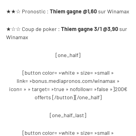
★★☆ Pronostic :
Thiem gagne
@1,60
sur Winamax
★☆☆ Coup de poker :
Thiem gagne 3/1
@3,90
sur
Winamax
[one_half]
[button color= »white » size= »small »
link= »bonus.mediapronos.com/winamax »
icon= » » target= »true » nofollow= »false »]200€
offerts [/button][/one_half]
[one_half_last]
[button color= »white » size= »small »