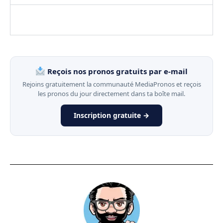
Reçois nos pronos gratuits par e-mail
Rejoins gratuitement la communauté MediaPronos et reçois
les pronos du jour directement dans ta boîte mail.
Inscription gratuite →