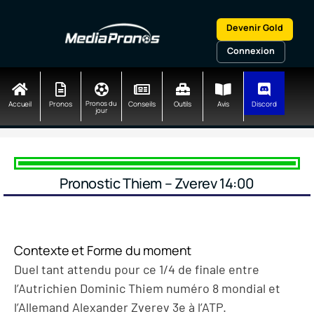
Aller
au
Devenir Gold
contenu
Connexion
Accueil
Pronos
Pronos du
Conseils
Outils
Avis
Discord
jour
Pronostic Thiem – Zverev 14:00
Contexte et Forme du moment
Duel tant attendu pour ce 1/4 de finale entre
l’Autrichien Dominic Thiem numéro 8 mondial et
l’Allemand Alexander Zverev 3e à l’ATP.