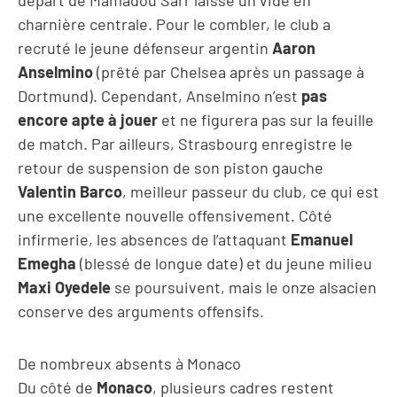
départ de Mamadou Sarr laisse un vide en
charnière centrale. Pour le combler, le club a
recruté le jeune défenseur argentin
Aaron
Anselmino
(prêté par Chelsea après un passage à
Dortmund). Cependant, Anselmino n’est
pas
encore apte à jouer
et ne figurera pas sur la feuille
de match. Par ailleurs, Strasbourg enregistre le
retour de suspension de son piston gauche
Valentin Barco
, meilleur passeur du club, ce qui est
une excellente nouvelle offensivement. Côté
infirmerie, les absences de l’attaquant
Emanuel
Emegha
(blessé de longue date) et du jeune milieu
Maxi Oyedele
se poursuivent, mais le onze alsacien
conserve des arguments offensifs.
De nombreux absents à Monaco
Du côté de
Monaco
, plusieurs cadres restent