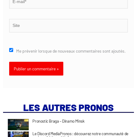
mail*
Site
Me prévenir lorsque de nouveaux commentaires sont ajoutés.
LES AUTRES PRONOS
Pronostic Braga – Dinamo Minsk
Le Discord MediaPronos : découvrez notre communauté de