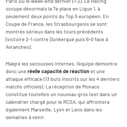
Paris SG le week-end dernier (1-2). Le Racing
occupe désormais la 7e place en Ligue 1, à
seulement deux points du Top 5 européen. En
Coupe de France, les Strasbourgeois se sont
montrés sérieux dans les tours précédents
(victoire 2-1 contre Dunkerque puis 6-0 face à
Avranches).
Malgré les secousses internes, l’équipe démontre
donc une
réelle capacité de réaction
et une
attaque efficace (13 buts inscrits sur les 4 derniers
matchs officiels). La réception de Monaco
constitue toutefois un nouveau gros test dans un
calendrier chargé pour le RCSA, qui affrontera
également Marseille, Lyon et Lens dans les
semaines à venir.