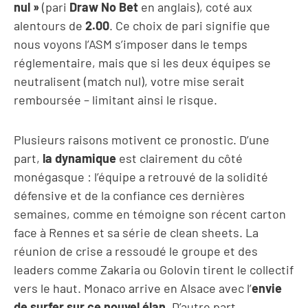
nul »
(pari
Draw No Bet
en anglais), coté aux
alentours de
2.00
. Ce choix de pari signifie que
nous voyons l’ASM s’imposer dans le temps
réglementaire, mais que si les deux équipes se
neutralisent (match nul), votre mise serait
remboursée – limitant ainsi le risque.
Plusieurs raisons motivent ce pronostic. D’une
part,
la dynamique
est clairement du côté
monégasque : l’équipe a retrouvé de la solidité
défensive et de la confiance ces dernières
semaines, comme en témoigne son récent carton
face à Rennes et sa série de clean sheets. La
réunion de crise a ressoudé le groupe et des
leaders comme Zakaria ou Golovin tirent le collectif
vers le haut. Monaco arrive en Alsace avec l’
envie
de surfer sur ce nouvel élan
. D’autre part,