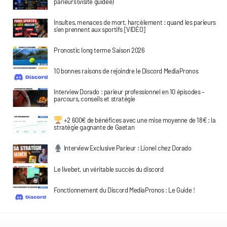
parieurs (visite guidée)
Insultes, menaces de mort, harcèlement : quand les parieurs
s’en prennent aux sportifs [VIDÉO]
Pronostic long terme Saison 2026
10 bonnes raisons de rejoindre le Discord MediaPronos
Interview Dorado : parieur professionnel en 10 épisodes –
parcours, conseils et stratégie
+2 600€ de bénéfices avec une mise moyenne de 18€ : la
stratégie gagnante de Gaetan
Interview Exclusive Parieur : Lionel chez Dorado
Le livebet, un véritable succès du discord
Fonctionnement du Discord MediaPronos : Le Guide !