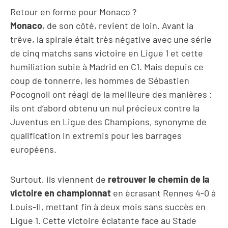
Retour en forme pour Monaco ?
Monaco
, de son côté, revient de loin. Avant la
trêve, la spirale était très négative avec une série
de cinq matchs sans victoire en Ligue 1 et cette
humiliation subie à Madrid en C1. Mais depuis ce
coup de tonnerre, les hommes de Sébastien
Pocognoli ont réagi de la meilleure des manières :
ils ont d’abord obtenu un nul précieux contre la
Juventus en Ligue des Champions, synonyme de
qualification in extremis pour les barrages
européens.
Surtout, ils viennent de
retrouver le chemin de la
victoire en championnat
en écrasant Rennes 4-0 à
Louis-II, mettant fin à deux mois sans succès en
Ligue 1. Cette victoire éclatante face au Stade