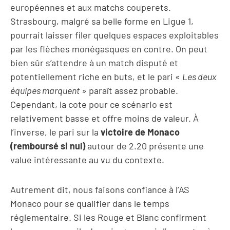
européennes et aux matchs couperets.
Strasbourg, malgré sa belle forme en Ligue 1,
pourrait laisser filer quelques espaces exploitables
par les flèches monégasques en contre. On peut
bien sûr s’attendre à un match disputé et
potentiellement riche en buts, et le pari «
Les deux
équipes marquent
» paraît assez probable.
Cependant, la cote pour ce scénario est
relativement basse et offre moins de valeur. À
l’inverse, le pari sur la
victoire de Monaco
(remboursé si nul)
autour de 2.20 présente une
value intéressante au vu du contexte.
Autrement dit, nous faisons confiance à l’AS
Monaco pour se qualifier dans le temps
réglementaire. Si les Rouge et Blanc confirment