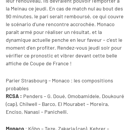
leur renouveau, ils devraient pouvoir l’emporter à
la Meinau ce jeudi. En cas de match nul au bout des
90 minutes, le pari serait remboursé, ce qui couvre
le scénario d’une rencontre accrochée. Monaco
paraît armé pour réaliser un résultat, et la
dynamique actuelle penche en leur faveur – c’est le
moment d’en profiter. Rendez-vous jeudi soir pour
vérifier ce pronostic et vibrer devant cette belle
affiche de Coupe de France !
Parier Strasbourg – Monaco : les compositions
probables
RCSA :
Penders – G. Doué, Omobamidele, Doukouré
(cap), Chilwell – Barco, El Mourabet – Moreira,
Enciso, Nanasi – Panichelli.
Monaco
: Köhn – Teze, Zakaria (cap), Kehrer –