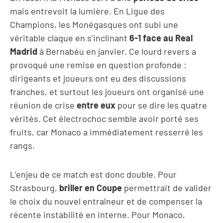
mais entrevoit la lumière. En Ligue des
Champions, les Monégasques ont subi une
véritable claque en s’inclinant
6-1 face au Real
Madrid
à Bernabéu en janvier. Ce lourd revers a
provoqué une remise en question profonde :
dirigeants et joueurs ont eu des discussions
franches, et surtout les joueurs ont organisé une
réunion de crise
entre eux
pour se dire les quatre
vérités. Cet électrochoc semble avoir porté ses
fruits, car Monaco a immédiatement resserré les
rangs.
L’enjeu de ce match est donc double. Pour
Strasbourg,
briller en Coupe
permettrait de valider
le choix du nouvel entraîneur et de compenser la
récente instabilité en interne. Pour Monaco,