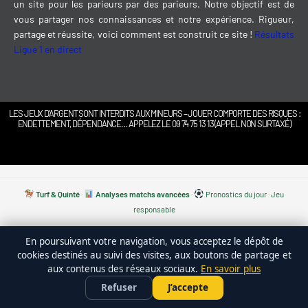
un site pour les parieurs par des parieurs. Notre objectif est de
vous partager nos connaissances et notre expérience. Rigueur,
partage et réussite, voici comment est construit ce site !
Résultats
Ligue 1 en direct
LES JEUX D’ARGENT SONT INTERDITS AUX MINEURS – JOUER COMPORTE DES RISQUES :
ENDETTEMENT, DÉPENDANCE… APPELEZ LE 09 74 75 13 13 (APPEL NON SURTAXÉ)
Turf & Quinté
·
Analyses matchs avancées
·
Pronostics du jour
·
Jeu
responsable
En poursuivant votre navigation, vous acceptez le dépôt de
Coupe du Monde 2026 :
consulte notre
guide pronostics
cookies destinés au suivi des visites, aux boutons de partage et
CDM 2026 complet
— cotes, calendrier, favoris, meilleurs paris. ·
aux contenus des réseaux sociaux.
En savoir plus
bet365
PARIER SUR LE FOOT •
Effectifs des 48 sélections
·
Avis bet365
×
Profiter de l'offre →
×
Refuser
J’accepte
FREEBET 100 €
Voir le Gold →
Les
pronos experts
sont réservés aux membres Gold