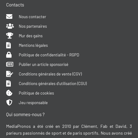
Contacts
Nous contacter
Nos partenaires
Mur des gains
Mentions légales
Politique de confidentialité - RGPD
Publier un article sponsorisé
Conditions générales de vente (CGV)
Conditions générales d'utilisation (CGU)
Politique de cookies
Jeu responsable
Qui sommes-nous ?
MediaPronos a été créé en 2010 par Clément, Fab et David, 3
parieurs passionnés de sport et de paris sportifs. Nous avons créé