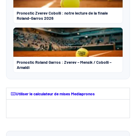
Pronostic Zverev Cobolli : notre lecture de la finale
Roland-Garros 2026
Pronostic Roland Garros : Zverev – Mensik / Cobolli –
Arnaldi
Utiliser le calculateur de mises Mediapronos