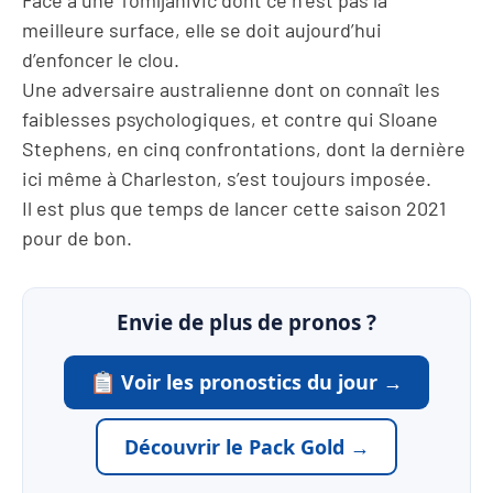
meilleure surface, elle se doit aujourd’hui
d’enfoncer le clou.
Une adversaire australienne dont on connaît les
faiblesses psychologiques, et contre qui Sloane
Stephens, en cinq confrontations, dont la dernière
ici même à Charleston, s’est toujours imposée.
Il est plus que temps de lancer cette saison 2021
pour de bon.
Envie de plus de pronos ?
Voir les pronostics du jour →
Découvrir le Pack Gold →