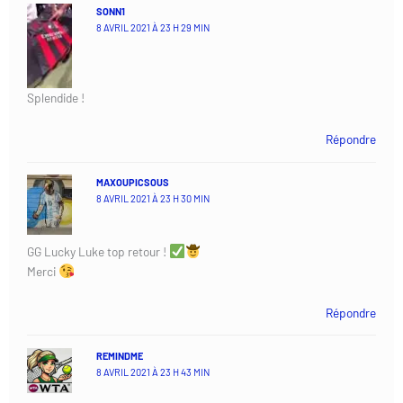
SONN1
8 AVRIL 2021 À 23 H 29 MIN
Splendide !
Répondre
MAXOUPICSOUS
8 AVRIL 2021 À 23 H 30 MIN
GG Lucky Luke top retour !
Merci
Répondre
REMINDME
8 AVRIL 2021 À 23 H 43 MIN