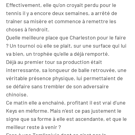
Effectivement, elle qu’on croyait perdu pour le
tennis il y a encore deux semaines, a arrêté de
traîner sa misère et commence à remettre les
choses à l’endroit.
Quelle meilleure place que Charleston pour le faire
? Un tournoi où elle se plait, sur une surface qui lui
va bien, un trophée qu’elle a déjà remporté.
Déjà au premier tour sa production était
interressante, sa longueur de balle retrouvée, une
véritable présence physique, lui permettaient de
se défaire sans trembler de son adversaire
chinoise.
Ce matin elle a enchainé, profitant il est vrai d’une
Keys en méforme. Mais n’est ce pas justement le
signe que sa forme à elle est ascendante, et que le
meilleur reste à venir ?
Face à une Tomljanivic dont ce n’est pas la