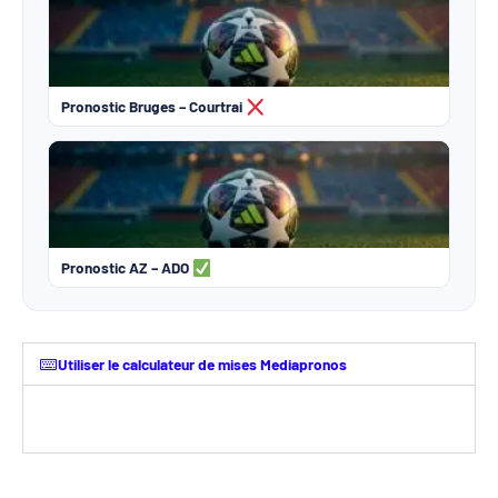
Pronostic Bruges – Courtrai
Pronostic AZ – ADO
Utiliser le calculateur de mises Mediapronos