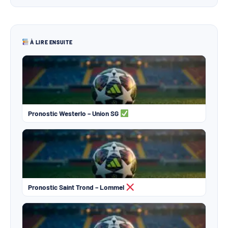
À LIRE ENSUITE
Pronostic Westerlo – Union SG
Pronostic Saint Trond – Lommel