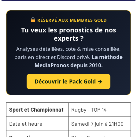
RÉSERVÉ AUX MEMBRES GOLD
Tu veux les pronostics de nos
experts ?
Analyses détaillées, cote & mise conseillée,
paris en direct et Discord privé.
La méthode
MediaPronos depuis 2010.
Découvrir le Pack Gold →
Sport et Championnat
Rugby – TOP 14
Date et heure
Samedi 7 juin à 21H00