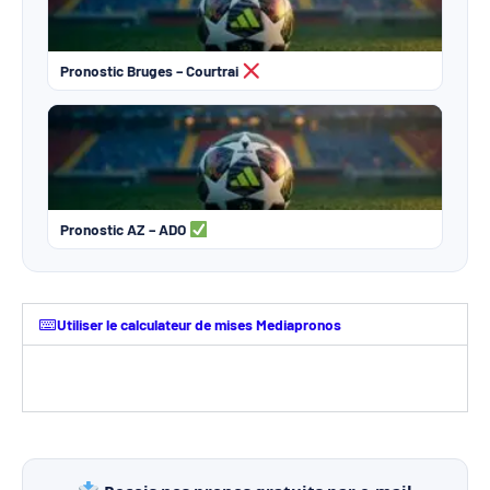
Pronostic Bruges – Courtrai
Pronostic AZ – ADO
Utiliser le calculateur de mises Mediapronos