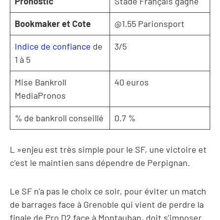
Pronostic
Stade Français gagne
Bookmaker et Cote
@1.55 Parionsport
Indice de confiance
de
3/5
1 à 5
Mise Bankroll
40 euros
MediaPronos
% de bankroll conseillé
0.7 %
L »enjeu est très simple pour le SF, une victoire et
c’est le maintien sans dépendre de Perpignan.
Le SF n’a pas le choix ce soir, pour éviter un match
de barrages face à Grenoble qui vient de perdre la
finale de Pro D2 face à Montauban, doit s’imposer