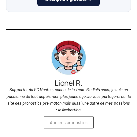
Lionel R.
Supporter du FC Nantes, coach de la Team MediaPronos, je suis un
passionné de foot depuis mon plus jeune âge.Je vous partagerai sur le
site des pronostics pré-match mais aussi une autre de mes passions
: le livebetting.
Anciens pronostics