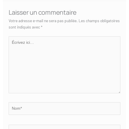
Laisser un commentaire
Votre adresse e-mail ne sera pas publiée.
Les champs obligatoires
sont indiqués avec
*
Écrivez
ici…
Nom*
E-