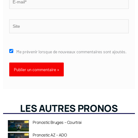
mail*
Site
Me prévenir lorsque de nouveaux commentaires sont ajoutés.
LES AUTRES PRONOS
Pronostic Bruges – Courtrai
Pronostic AZ – ADO