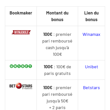
Bookmaker
Montant du
Lien du
bonus
bonus
100€
: premier
Winamax
pari remboursé
cash jusqu’à
100€
100€
: 100€ de
Unibet
paris gratuits
100€
: premier
Betstars
pari remboursé
jusqu’à
50€
+ 2 paris