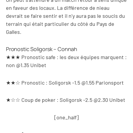
en faveur des locaux. La différence de nieau
devrait se faire sentir et il n’y aura pas le soucis du
terrain qui était particulier du côté du Pays de
Galles.
Pronostic Soligorsk – Connah
★★★ Pronostic safe : les deux équipes marquent :
non @1.35 Unibet
★★☆ Pronostic : Soligorsk -1.5 @1.55 Parionsport
★☆☆ Coup de poker : Soligorsk -2.5 @2.30 Unibet
[one_half]