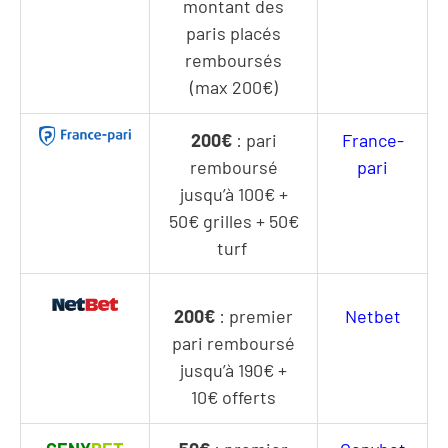
montant des
paris placés
remboursés
(max 200€)
200€
: pari
France-
remboursé
pari
jusqu’à 100€ +
50€ grilles + 50€
turf
200€
: premier
Netbet
pari remboursé
jusqu’à 190€ +
10€ offerts