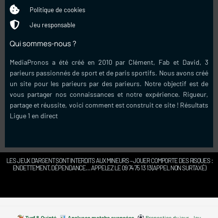
Politique de cookies
Jeu responsable
Qui sommes-nous ?
MediaPronos a été créé en 2010 par Clément, Fab et David, 3
parieurs passionnés de sport et de paris sportifs. Nous avons créé
un site pour les parieurs par des parieurs. Notre objectif est de
vous partager nos connaissances et notre expérience. Rigueur,
partage et réussite, voici comment est construit ce site !
Résultats
Ligue 1 en direct
LES JEUX D’ARGENT SONT INTERDITS AUX MINEURS – JOUER COMPORTE DES RISQUES :
ENDETTEMENT, DÉPENDANCE… APPELEZ LE 09 74 75 13 13 (APPEL NON SURTAXÉ)
Turf & Quinté
·
Analyses matchs avancées
·
Pronostics du jour
·
Jeu