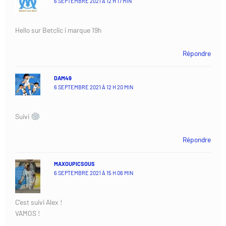
6 SEPTEMBRE 2021 À 12 H 17 MIN
Hello sur Betclic i marque 19h
Répondre
DAM49
6 SEPTEMBRE 2021 À 12 H 20 MIN
Suivi
Répondre
MAXOUPICSOUS
6 SEPTEMBRE 2021 À 15 H 06 MIN
C’est suivi Alex !
VAMOS !