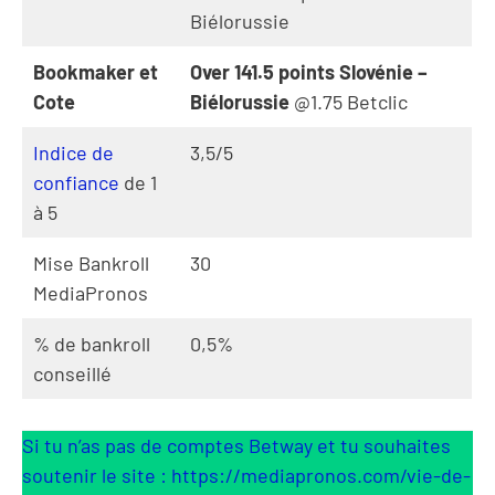
Biélorussie
Bookmaker et
Over 141.5 points Slovénie –
Cote
Biélorussie
@1.75 Betclic
Indice de
3,5/5
confiance
de 1
à 5
Mise Bankroll
30
MediaPronos
% de bankroll
0,5%
conseillé
Si tu n’as pas de comptes Betway et tu souhaites
soutenir le site : https://mediapronos.com/vie-de-