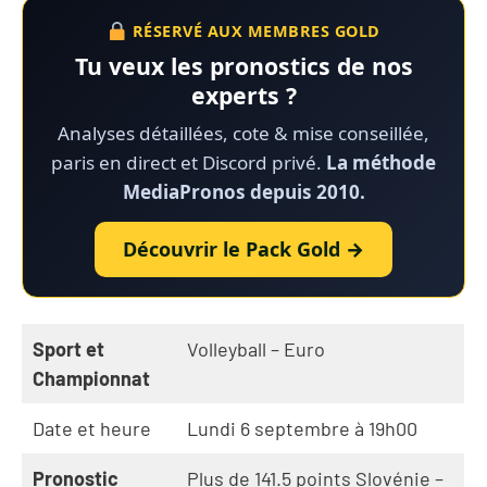
RÉSERVÉ AUX MEMBRES GOLD
Tu veux les pronostics de nos
experts ?
Analyses détaillées, cote & mise conseillée,
paris en direct et Discord privé.
La méthode
MediaPronos depuis 2010.
Découvrir le Pack Gold →
Sport et
Volleyball – Euro
Championnat
Date et heure
Lundi 6 septembre à 19h00
Pronostic
Plus de 141.5 points Slovénie –