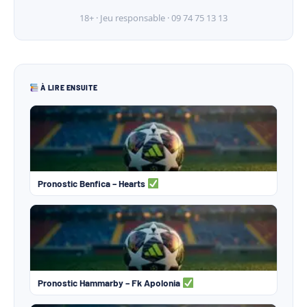
18+ · Jeu responsable · 09 74 75 13 13
À LIRE ENSUITE
Pronostic Benfica – Hearts
Pronostic Hammarby – Fk Apolonia