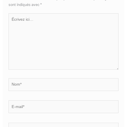
sont indiqués avec
*
Écrivez
ici…
Nom*
E-
mail*
Site