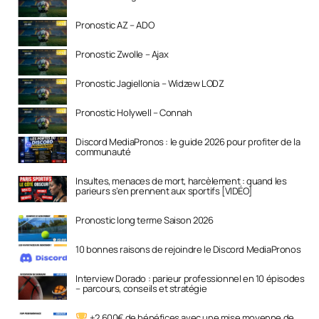
Pronostic AZ – ADO
Pronostic Zwolle – Ajax
Pronostic Jagiellonia – Widzew LODZ
Pronostic Holywell – Connah
Discord MediaPronos : le guide 2026 pour profiter de la
communauté
Insultes, menaces de mort, harcèlement : quand les
parieurs s’en prennent aux sportifs [VIDÉO]
Pronostic long terme Saison 2026
10 bonnes raisons de rejoindre le Discord MediaPronos
Interview Dorado : parieur professionnel en 10 épisodes
– parcours, conseils et stratégie
+2 600€ de bénéfices avec une mise moyenne de