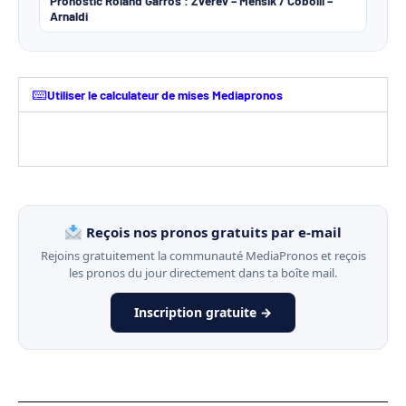
Pronostic Roland Garros : Zverev – Mensik / Cobolli –
Arnaldi
Utiliser le calculateur de mises Mediapronos
Reçois nos pronos gratuits par e-mail
Rejoins gratuitement la communauté MediaPronos et reçois
les pronos du jour directement dans ta boîte mail.
Inscription gratuite →