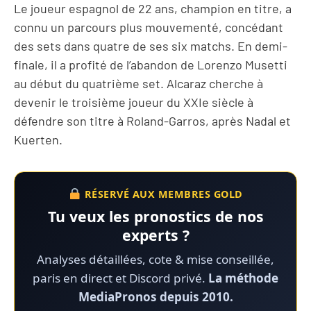
Le joueur espagnol de 22 ans, champion en titre, a
connu un parcours plus mouvementé, concédant
des sets dans quatre de ses six matchs. En demi-
finale, il a profité de l’abandon de Lorenzo Musetti
au début du quatrième set. Alcaraz cherche à
devenir le troisième joueur du XXIe siècle à
défendre son titre à Roland-Garros, après Nadal et
Kuerten.
RÉSERVÉ AUX MEMBRES GOLD
Tu veux les pronostics de nos
experts ?
Analyses détaillées, cote & mise conseillée,
paris en direct et Discord privé.
La méthode
MediaPronos depuis 2010.