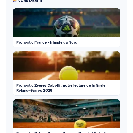
À LIRE ENSUITE
Pronostic France – Irlande du Nord
Pronostic Zverev Cobolli : notre lecture de la finale
Roland-Garros 2026