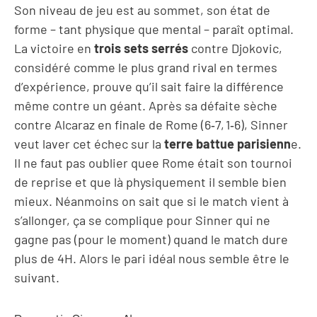
Son niveau de jeu est au sommet, son état de
forme – tant physique que mental – paraît optimal.
La victoire en
trois sets serrés
contre Djokovic,
considéré comme le plus grand rival en termes
d’expérience, prouve qu’il sait faire la différence
même contre un géant. Après sa défaite sèche
contre Alcaraz en finale de Rome (6‑7, 1‑6), Sinner
veut laver cet échec sur la
terre battue parisienn
e.
Il ne faut pas oublier quee Rome était son tournoi
de reprise et que là physiquement il semble bien
mieux. Néanmoins on sait que si le match vient à
s’allonger, ça se complique pour Sinner qui ne
gagne pas (pour le moment) quand le match dure
plus de 4H. Alors le pari idéal nous semble être le
suivant.