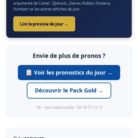
argumenté de Lionel : Djokovic, Zverev, Rublev, Fonseca,
Humbert et les autres affiches du jour.
Lire la preview du jour →
Envie de plus de pronos ?
Voir les pronostics du jour →
Découvrir le Pack Gold →
18+ · Jeu responsable · 09 74 75 13 13