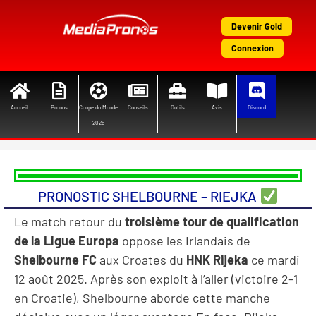
Aller
au
Devenir Gold
contenu
Connexion
Accueil
Pronos
Coupe du Monde
Conseils
Outils
Avis
Discord
2026
PRONOSTIC SHELBOURNE – RIEJKA
Le match retour du
troisième tour de qualification
de la Ligue Europa
oppose les Irlandais de
Shelbourne FC
aux Croates du
HNK Rijeka
ce mardi
12 août 2025. Après son exploit à l’aller (victoire 2-1
en Croatie), Shelbourne aborde cette manche