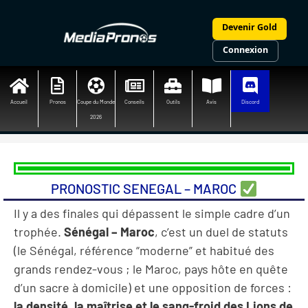
Aller
au
Devenir Gold
contenu
Connexion
Accueil
Pronos
Coupe du Monde
Conseils
Outils
Avis
Discord
2026
PRONOSTIC SENEGAL – MAROC
Il y a des finales qui dépassent le simple cadre d’un
trophée.
Sénégal – Maroc
, c’est un duel de statuts
(le Sénégal, référence “moderne” et habitué des
grands rendez-vous ; le Maroc, pays hôte en quête
d’un sacre à domicile) et une opposition de forces :
la densité, la maîtrise et le sang-froid des Lions de