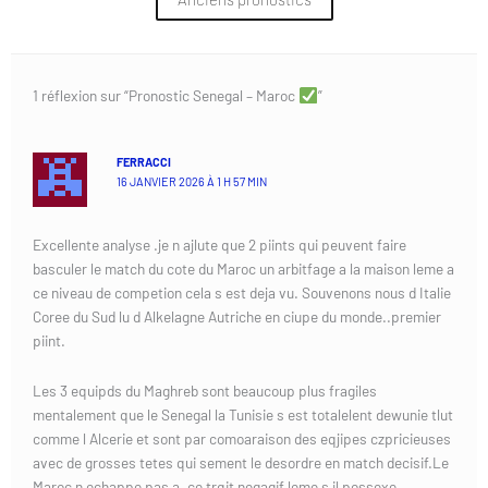
1 réflexion sur “Pronostic Senegal – Maroc
”
FERRACCI
16 JANVIER 2026 À 1 H 57 MIN
Excellente analyse .je n ajlute que 2 piints qui peuvent faire
basculer le match du cote du Maroc un arbitfage a la maison leme a
ce niveau de competion cela s est deja vu. Souvenons nous d Italie
Coree du Sud lu d Alkelagne Autriche en ciupe du monde..premier
piint.
Les 3 equipds du Maghreb sont beaucoup plus fragiles
mentalement que le Senegal la Tunisie s est totalelent dewunie tlut
comme l Alcerie et sont par comoaraison des eqjipes czpricieuses
avec de grosses tetes qui sement le desordre en match decisif.Le
Maroc n echappe pas a. ce trqit negagif leme s il possexe