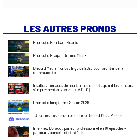
LES AUTRES PRONOS
Pronostic Benfica – Hearts
Pronostic Braga – Dinamo Minsk
Discord MediaPronos : le guide 2026 pour profiter de la
communauté
Insultes, menaces de mort, harcèlement : quand les parieurs
s’en prennent aux sportifs [VIDÉO]
Pronostic long terme Saison 2026
10 bonnes raisons de rejoindre le Discord MediaPronos
Interview Dorado : parieur professionnel en 10 épisodes –
parcours, conseils et stratégie