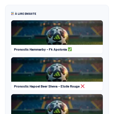
À LIRE ENSUITE
Pronostic Hammarby – Fk Apolonia
Pronostic Hapoel Beer Sheva – Etoile Rouge