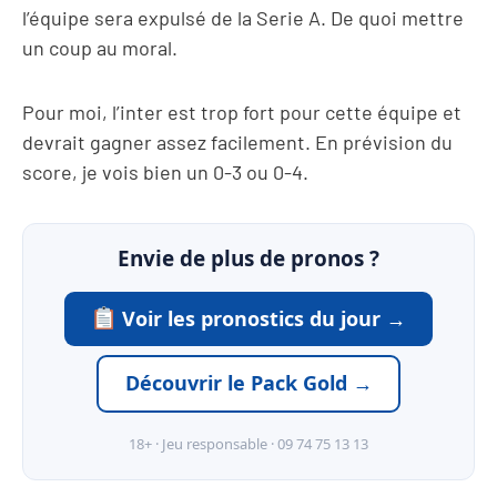
l’équipe sera expulsé de la Serie A. De quoi mettre
un coup au moral.
Pour moi, l’inter est trop fort pour cette équipe et
devrait gagner assez facilement. En prévision du
score, je vois bien un 0-3 ou 0-4.
Envie de plus de pronos ?
Voir les pronostics du jour →
Découvrir le Pack Gold →
18+ · Jeu responsable · 09 74 75 13 13