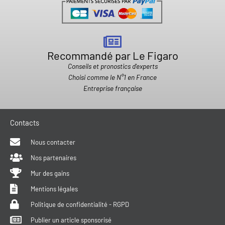
Recommandé par Le Figaro
Conseils et pronostics d'experts
Choisi comme le N°1 en France
Entreprise française
Contacts
Nous contacter
Nos partenaires
Mur des gains
Mentions légales
Politique de confidentialité - RGPD
Publier un article sponsorisé