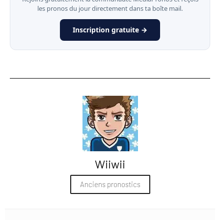
les pronos du jour directement dans ta boîte mail.
Inscription gratuite →
Wiiwii
Anciens pronostics