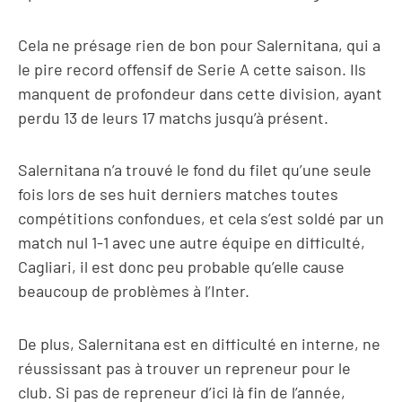
Cela ne présage rien de bon pour Salernitana, qui a
le pire record offensif de Serie A cette saison. Ils
manquent de profondeur dans cette division, ayant
perdu 13 de leurs 17 matchs jusqu’à présent.
Salernitana n’a trouvé le fond du filet qu’une seule
fois lors de ses huit derniers matches toutes
compétitions confondues, et cela s’est soldé par un
match nul 1-1 avec une autre équipe en difficulté,
Cagliari, il est donc peu probable qu’elle cause
beaucoup de problèmes à l’Inter.
De plus, Salernitana est en difficulté en interne, ne
réussissant pas à trouver un repreneur pour le
club. Si pas de repreneur d’ici là fin de l’année,