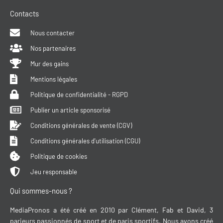
Contacts
Nous contacter
Nos partenaires
Mur des gains
Mentions légales
Politique de confidentialité - RGPD
Publier un article sponsorisé
Conditions générales de vente (CGV)
Conditions générales d'utilisation (CGU)
Politique de cookies
Jeu responsable
Qui sommes-nous ?
MediaPronos a été créé en 2010 par Clément, Fab et David, 3
parieurs passionnés de sport et de paris sportifs. Nous avons créé