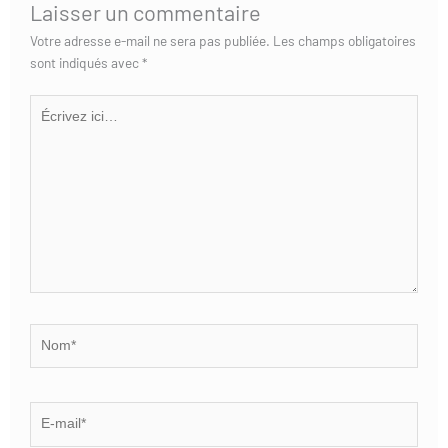
Laisser un commentaire
Votre adresse e-mail ne sera pas publiée.
Les champs obligatoires
sont indiqués avec
*
Écrivez
ici…
Nom*
E-
mail*