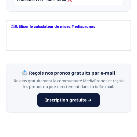
Utiliser le calculateur de mises Mediapronos
Reçois nos pronos gratuits par e-mail
Rejoins gratuitement la communauté MediaPronos et reçois
les pronos du jour directement dans ta boîte mail.
Inscription gratuite →