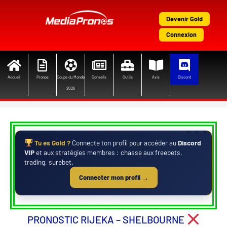
Aller
au
Devenir Gold
contenu
Connexion
Accueil
Pronos
Coupe du Monde
Conseils
Outils
Avis
Discord
2026
Tu es Gold ?
Connecte ton profil pour accéder au
Discord
VIP
et aux stratégies membres : chasse aux freebets,
trading, surebet.
Connecter mon profil →
PRONOSTIC RIJEKA – SHELBOURNE