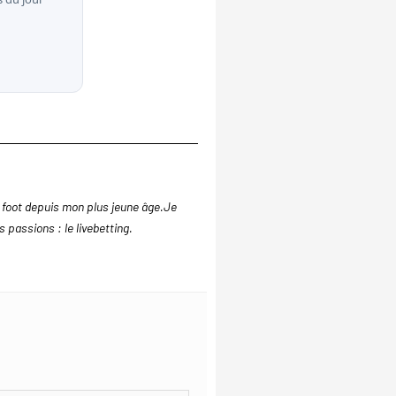
 foot depuis mon plus jeune âge.Je
passions : le livebetting.