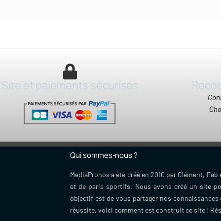
Site et paiements sécurisés
Recom
Cons
Cho
Qui sommes-nous ?
MediaPronos a été créé en 2010 par Clément, Fab 
et de paris sportifs. Nous avons créé un site po
objectif est de vous partager nos connaissances 
réussite, voici comment est construit ce site !
Rés