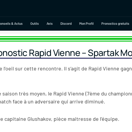
onseils & Actus
Outils
Avis
Discord
Mon Profil
Pronostics gratuits
onostic Rapid Vienne – Spartak 
e l’oeil sur cette rencontre. Il s’agit de Rapid Vienne ga
 saison très moyen, le Rapid Vienne (7ème du championna
match face à un adversaire qui arrive diminué.
le capitaine Glushakov, pièce maitresse de l’équipe.