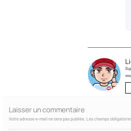
Li
Sup
vou
Laisser un commentaire
Votre adresse e-mail ne sera pas publiée.
Les champs obligatoire