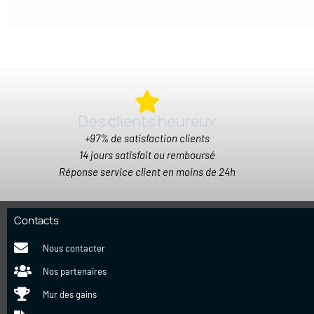
Des clients heureux​
+97% de satisfaction clients
14 jours satisfait ou remboursé
Réponse service client en moins de 24h
Contacts
Nous contacter
Nos partenaires
Mur des gains