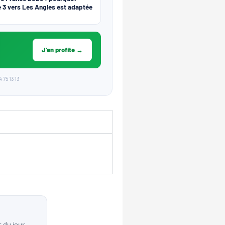
e 3 vers Les Angles est adaptée
J’en profite →
 75 13 13
 du jour