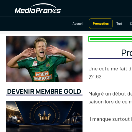
Aller
au
contenu
Accueil
Pronostics
Turf
C
Pr
Une cote me fait d
@1.62
DEVENIR MEMBRE GOLD
Malgré un début de
saison lors de ce 
Il manque surtout 