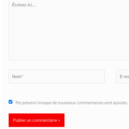
Écrivez
ici…
Nom*
E-
mail*
Me prévenir lorsque de nouveaux commentaires sont ajoutés.