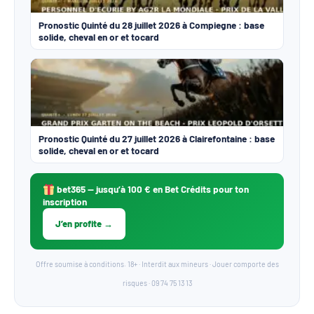
Pronostic Quinté du 28 juillet 2026 à Compiegne : base
solide, cheval en or et tocard
Pronostic Quinté du 27 juillet 2026 à Clairefontaine : base
solide, cheval en or et tocard
bet365
— jusqu’à 100 € en Bet Crédits pour ton
inscription
J’en profite →
Offre soumise à conditions. 18+ · Interdit aux mineurs · Jouer comporte des
risques · 09 74 75 13 13