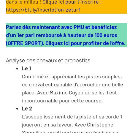
dans le milieu !
Clique ici pour t’inscrire :
https://bit.ly/inscription-zeturf
Pariez dès maintenant avec PMU et bénéficiez
d’un 1er pari remboursé à hauteur de 100 euros
(OFFRE SPORT). Cliquez ici pour profiter de l’offre.
Analyse des chevaux et pronostics
Le 1
Confirmé et appréciant les pistes souples,
ce cheval est capable d’accrocher une belle
place. Avec Maxime Guyon en selle, il est
incontournable pour cette course.
Le 2
L’assouplissement de la piste et sa corde 1
joueront en sa faveur. Avec Christophe
Soumillon, on attend un gros réveil de sa