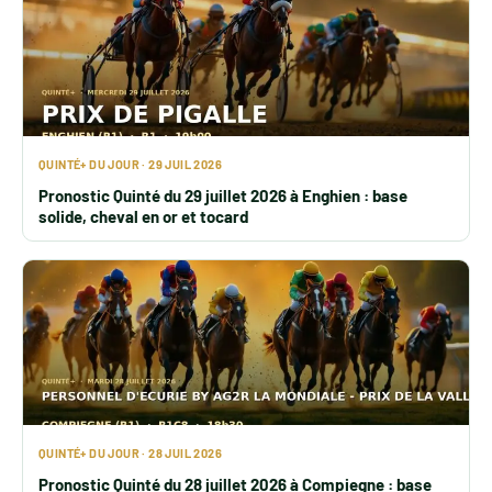
QUINTÉ+ DU JOUR · 29 JUIL 2026
Pronostic Quinté du 29 juillet 2026 à Enghien : base
solide, cheval en or et tocard
QUINTÉ+ DU JOUR · 28 JUIL 2026
Pronostic Quinté du 28 juillet 2026 à Compiegne : base