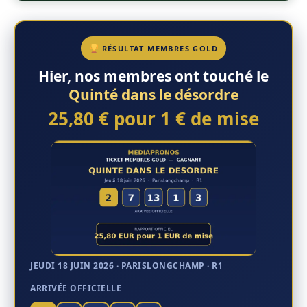
RÉSULTAT MEMBRES GOLD
Hier, nos membres ont touché le
Quinté dans le désordre
25,80 € pour 1 € de mise
JEUDI 18 JUIN 2026 · PARISLONGCHAMP · R1
ARRIVÉE OFFICIELLE