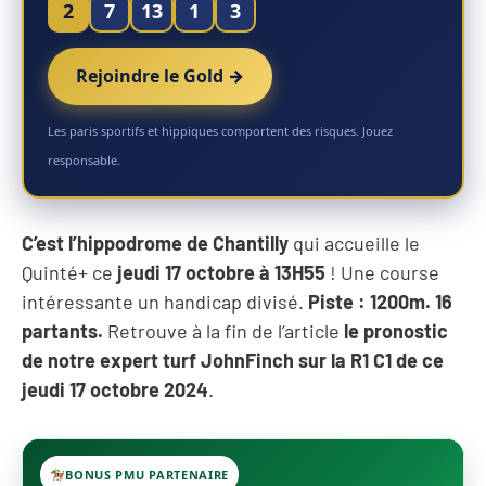
2
7
13
1
3
Rejoindre le Gold →
Les paris sportifs et hippiques comportent des risques. Jouez
responsable.
C’est l’hippodrome de Chantilly
qui accueille le
Quinté+ ce
jeudi 17 octobre à 13H55
! Une course
intéressante un handicap divisé.
Piste : 1200m. 16
partants.
Retrouve à la fin de l’article
le pronostic
de notre expert turf JohnFinch sur la R1 C1 de ce
jeudi 17 octobre 2024
.
BONUS PMU PARTENAIRE