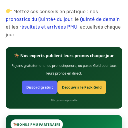
Mettez ces conseils en pratique : nos
pronostics du Quinté+ du jour
, le
Quinté de demain
et les
résultats et arrivées PMU
, actualisés chaque
jour.
Nos experts publient leurs pronos chaque jour
Rejoins gratuitement nos pronostiqueurs, ou passe Gold pour tous
leurs pronos en direct.
Discord gratuit
Découvrir le Pack Gold
18+ · jouez responsable
BONUS PMU PARTENAIRE