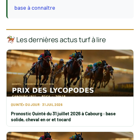
base à connaître
Les dernières actus turf à lire
QUINTÉ+ DU JOUR · 31 JUIL 2026
Pronostic Quinté du 31 juillet 2026 à Cabourg : base
solide, cheval en or et tocard