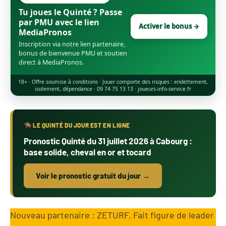
Tu joues le Quinté ? Passe
par PMU avec le lien
Activer le bonus →
MediaPronos
Inscription via notre lien partenaire,
bonus de bienvenue PMU et soutien
direct à MediaPronos.
18+ · Offre soumise à conditions · Jouer comporte des risques : endettement,
isolement, dépendance · 09 74 75 13 13 · joueurs-info-service.fr
LE QUINTÉ DU JOUR EST EN LIGNE
Pronostic Quinté du 31 juillet 2026 à Cabourg :
base solide, cheval en or et tocard
Voir le pronostic gratuit du jour →
Nouveau partenaire : ZETURF. Fait figure de leader