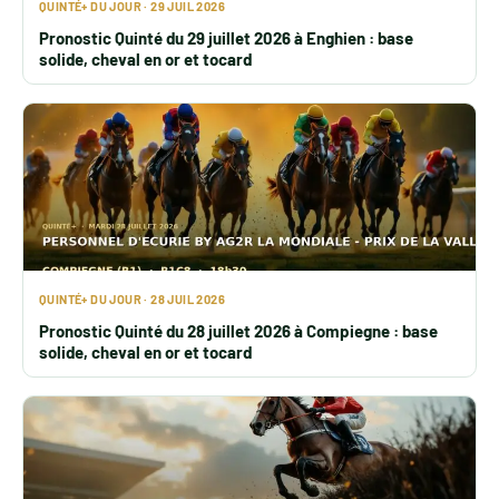
QUINTÉ+ DU JOUR · 29 JUIL 2026
Pronostic Quinté du 29 juillet 2026 à Enghien : base
solide, cheval en or et tocard
QUINTÉ+ DU JOUR · 28 JUIL 2026
Pronostic Quinté du 28 juillet 2026 à Compiegne : base
solide, cheval en or et tocard