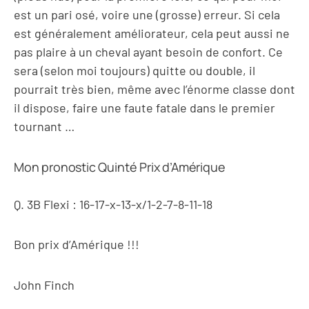
est un pari osé, voire une (grosse) erreur. Si cela
est généralement améliorateur, cela peut aussi ne
pas plaire à un cheval ayant besoin de confort. Ce
sera (selon moi toujours) quitte ou double, il
pourrait très bien, même avec l’énorme classe dont
il dispose, faire une faute fatale dans le premier
tournant …
Mon pronostic Quinté Prix d’Amérique
Q. 3B Flexi : 16-17-x-13-x/1-2-7-8-11-18
Bon prix d’Amérique !!!
John Finch