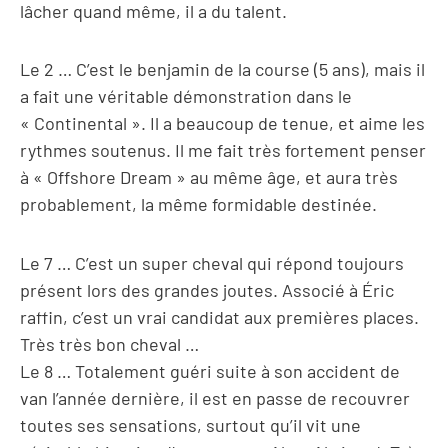
lâcher quand même, il a du talent.
Le 2 … C’est le benjamin de la course (5 ans), mais il
a fait une véritable démonstration dans le
« Continental ». Il a beaucoup de tenue, et aime les
rythmes soutenus. Il me fait très fortement penser
à « Offshore Dream » au même âge, et aura très
probablement, la même formidable destinée.
Le 7 … C’est un super cheval qui répond toujours
présent lors des grandes joutes. Associé à Éric
raffin, c’est un vrai candidat aux premières places.
Très très bon cheval …
Le 8 … Totalement guéri suite à son accident de
van l’année dernière, il est en passe de recouvrer
toutes ses sensations, surtout qu’il vit une