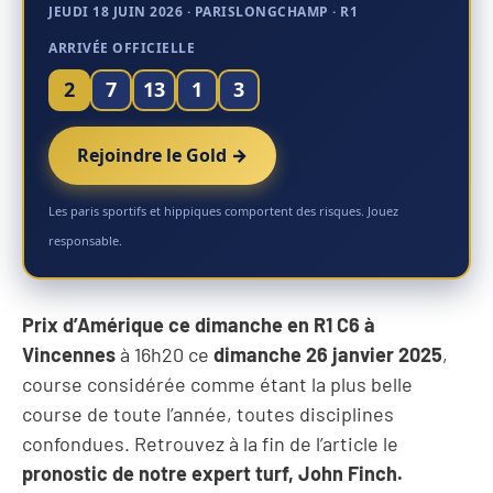
JEUDI 18 JUIN 2026 · PARISLONGCHAMP · R1
ARRIVÉE OFFICIELLE
2
7
13
1
3
Rejoindre le Gold →
Les paris sportifs et hippiques comportent des risques. Jouez
responsable.
Prix d’Amérique ce dimanche en R1 C6 à
Vincennes
à 16h20 ce
dimanche 26 janvier 2025
,
course considérée comme étant la plus belle
course de toute l’année, toutes disciplines
confondues. Retrouvez à la fin de l’article le
pronostic de notre expert turf, John Finch.