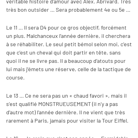
véritable histoire d’amour avec Alex. Abrivard. Très
très bon outsider … Sera probablement 4e ou 5e …
Le 11 … Il sera D4 pour ce gros objectif, forcément
un plus. Malchanceux l’année dernière, il cherchera
à se réhabiliter. Le seul petit bémol selon moi, c’est
que c’est un cheval qui doit partir en tête, sans
quoi il ne se livre pas. Il a beaucoup d’atouts pour
lui mais j’émets une réserve, celle de la tactique de
course.
Le 13 … Ce ne sera pas un « chaud favori », mais il
s’est qualifié MONSTRUEUSEMENT (il n’y a pas
d’autre mot) l’année dernière. Il ne vient que très
rarement à Paris, jamais pour visiter la Tour Eiffel.