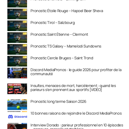
Pronostic Étoile Rouge – Hapoel Beer Sheva
Pronostic Tirol – Salzbourg
Pronostic Saint Étienne – Clermont
Pronostic TS Galaxy – Mamelodi Sundowns
Pronostic Cercle Bruges – Saint Trond
Discord MediaPronos : le guide 2026 pour profiter de la
communauté
Insultes, menaces de mort, harcèlement : quand les
parieurs s’en prennent aux sportifs [VIDÉO]
Pronostic long terme Saison 2026
10 bonnes raisons de rejoindre le Discord MediaPronos
Interview Dorado : parieur professionnel en 10 épisodes
– parcours, conseils et stratégie