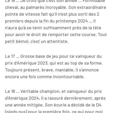
Le 16 … Je crois que c’est son année … Formidable
cheval, au palmarès incroyable. Son extraordinaire
pointe de vitesse fait qu’il n’est plus sorti des 2
premiers depuis la fin du printemps 2024 … Il
n’aura qu’à se tenir suffisamment près de la tête
pour avoir le droit de remporter cette course. Tout
petit bémol, c’est un attentiste.
Le 17 … Grosse base de jeu pour ce vainqueur du
prix d’Amérique 2023, qui est au top de sa forme.
Toujours présent, brave, maniable, il s’annonce
encore une fois comme incontournable.
Le 18 … Véritable champion, et vainqueur du prix
d’Amérique 2024, il a rassuré dernièrement, après
une année mitigée. Son écurie a décidé de le D4
(pieds nus) pour la première fois, ce qui pour moi