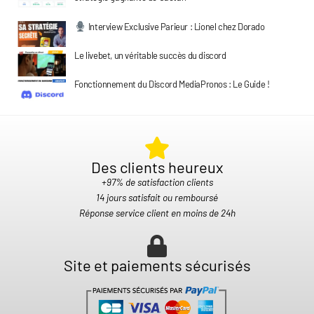
Interview Exclusive Parieur : Lionel chez Dorado
Le livebet, un véritable succès du discord
Fonctionnement du Discord MediaPronos : Le Guide !
Des clients heureux​
+97% de satisfaction clients
14 jours satisfait ou remboursé
Réponse service client en moins de 24h
Site et paiements sécurisés