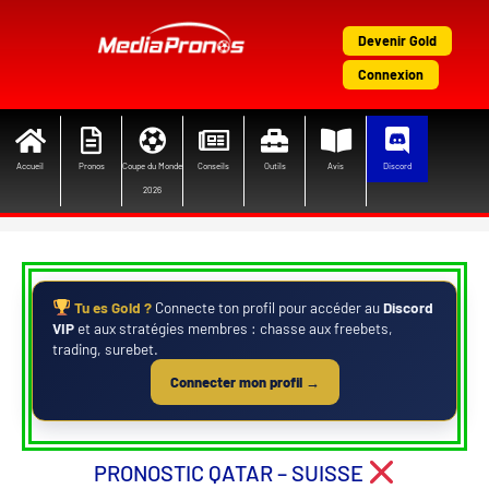
Aller
au
Devenir Gold
contenu
Connexion
Accueil
Pronos
Coupe du Monde
Conseils
Outils
Avis
Discord
2026
Tu es Gold ?
Connecte ton profil pour accéder au
Discord
VIP
et aux stratégies membres : chasse aux freebets,
trading, surebet.
Connecter mon profil →
PRONOSTIC QATAR – SUISSE