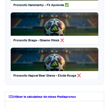
Pronostic Hammarby – Fk Apolonia
Pronostic Braga – Dinamo Minsk
Pronostic Hapoel Beer Sheva – Etoile Rouge
Utiliser le calculateur de mises Mediapronos