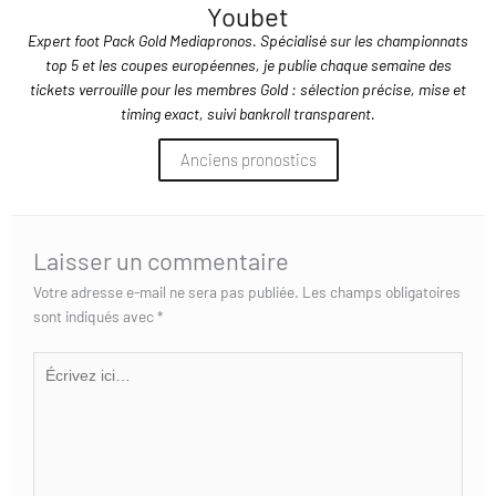
Youbet
Expert foot Pack Gold Mediapronos. Spécialisé sur les championnats
top 5 et les coupes européennes, je publie chaque semaine des
tickets verrouille pour les membres Gold : sélection précise, mise et
timing exact, suivi bankroll transparent.
Anciens pronostics
Laisser un commentaire
Votre adresse e-mail ne sera pas publiée.
Les champs obligatoires
sont indiqués avec
*
Écrivez
ici…