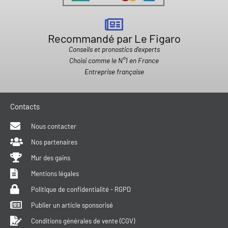
Recommandé par Le Figaro
Conseils et pronostics d'experts
Choisi comme le N°1 en France
Entreprise française
Contacts
Nous contacter
Nos partenaires
Mur des gains
Mentions légales
Politique de confidentialité - RGPD
Publier un article sponsorisé
Conditions générales de vente (CGV)