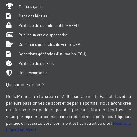
Mur des gains
Mentions légales
Politique de confidentialité - RGPD
Publier un article sponsorisé
Conditions générales de vente (CGV)
Conditions générales d'utilisation (CGU)
Politique de cookies
Jeu responsable
Qui sommes-nous ?
MediaPronos a été créé en 2010 par Clément, Fab et David, 3
parieurs passionnés de sport et de paris sportifs. Nous avons créé
un site pour les parieurs par des parieurs. Notre objectif est de
vous partager nos connaissances et notre expérience. Rigueur,
partage et réussite, voici comment est construit ce site !
Résultats
Ligue 1 en direct