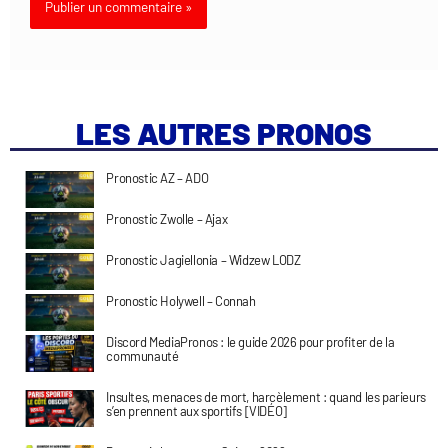
LES AUTRES PRONOS
Pronostic AZ – ADO
Pronostic Zwolle – Ajax
Pronostic Jagiellonia – Widzew LODZ
Pronostic Holywell – Connah
Discord MediaPronos : le guide 2026 pour profiter de la
communauté
Insultes, menaces de mort, harcèlement : quand les parieurs
s’en prennent aux sportifs [VIDÉO]