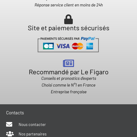
Réponse service client en moins de 24h
Site et paiements sécurisés
Recommandé par Le Figaro
Conseils et pronostics d'experts
Choisi comme le N°1 en France
Entreprise française
Contacts
Nous contacter
Nos partenaires