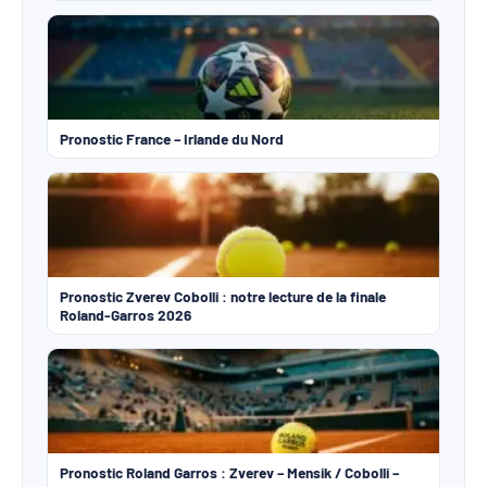
Pronostic France – Irlande du Nord
Pronostic Zverev Cobolli : notre lecture de la finale
Roland-Garros 2026
Pronostic Roland Garros : Zverev – Mensik / Cobolli –