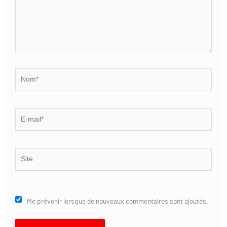
Nom*
E-
mail*
Site
Me prévenir lorsque de nouveaux commentaires sont ajoutés.