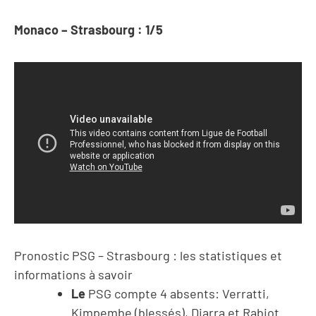
Monaco – Strasbourg : 1/5
Pronostic PSG – Strasbourg : les statistiques et
informations à savoir
Le
PSG compte 4 absents: Verratti,
Kimpembe (blessés), Diarra et Rabiot