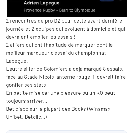
2 rencontres de pro D2 pour cette avant dernière
journée et 2 équipes qui évoluent à domicile et qui
devraient empiler les essais !
2 ailiers qui ont l’habitude de marquer dont le
meilleur marqueur d’essai du championnat
Lapegue.
L’autre ailier de Colomiers a déjà marqué 8 essais,
face au Stade Niçois lanterne rouge, il devrait faire
gonfler ses stats !
En petite mise car une blessure ou un KO peut
toujours arriver…
Bet dispo sur la plupart des Books (Winamax,
Unibet, Betclic…)