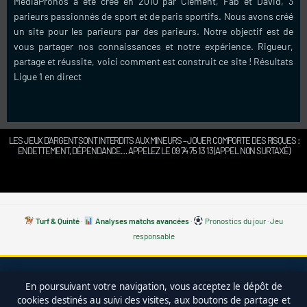
MediaPronos a été créé en 2010 par Clément, Fab et David, 3
parieurs passionnés de sport et de paris sportifs. Nous avons créé
un site pour les parieurs par des parieurs. Notre objectif est de
vous partager nos connaissances et notre expérience. Rigueur,
partage et réussite, voici comment est construit ce site !
Résultats
Ligue 1 en direct
LES JEUX D’ARGENT SONT INTERDITS AUX MINEURS – JOUER COMPORTE DES RISQUES :
ENDETTEMENT, DÉPENDANCE… APPELEZ LE 09 74 75 13 13 (APPEL NON SURTAXÉ)
Turf & Quinté
·
Analyses matchs avancées
·
Pronostics du jour
·
Jeu
responsable
Coupe du Monde 2026 :
consulte notre
— cotes, calendrier,
En poursuivant votre navigation, vous acceptez le dépôt de
favoris, meilleurs paris. ·
·
Avis bet365
cookies destinés au suivi des visites, aux boutons de partage et