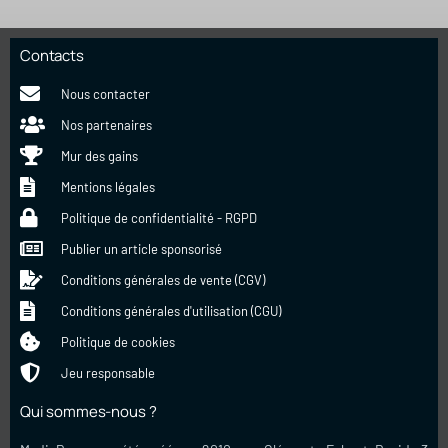
Contacts
Nous contacter
Nos partenaires
Mur des gains
Mentions légales
Politique de confidentialité - RGPD
Publier un article sponsorisé
Conditions générales de vente (CGV)
Conditions générales d'utilisation (CGU)
Politique de cookies
Jeu responsable
Qui sommes-nous ?