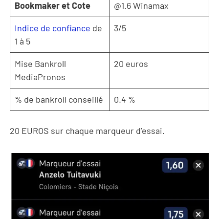
Bookmaker et Cote
@1.6 Winamax
Indice de confiance
de
3/5
1 à 5
Mise Bankroll
20 euros
MediaPronos
% de bankroll conseillé
0.4 %
20 EUROS sur chaque marqueur d’essai.