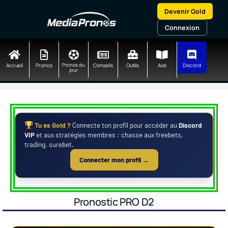
Aller
Devenir Gold
au
contenu
Connexion
Accueil
Pronos
Pronos du
Conseils
Outils
Avis
Discord
jour
Tu es Gold ?
Connecte ton profil pour accéder au
Discord
VIP
et aux stratégies membres : chasse aux freebets,
trading, surebet.
Connecter mon profil →
Pronostic PRO D2