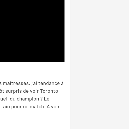
 maitresses, j’ai tendance à
ôt surpris de voir Toronto
rgueil du champion ? Le
rtain pour ce match. À voir