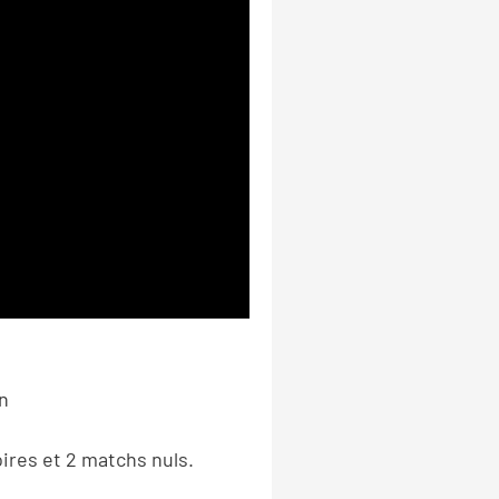
on
oires et 2 matchs nuls.