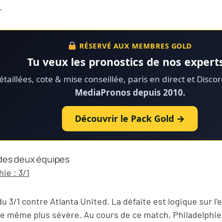
.
RÉSERVÉ AUX MEMBRES GOLD
Tu veux les pronostics de nos experts
taillées, cote & mise conseillée, paris en direct et Disco
MediaPronos depuis 2010.
Découvrir le Pack Gold →
 des deux équipes
ie : 3/1
du 3/1 contre Atlanta United. La défaite est logique sur l
re même plus sévère. Au cours de ce match, Philadelphie