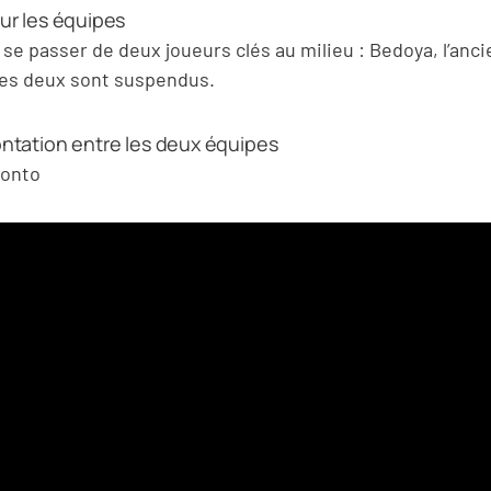
sur les équipes
se passer de deux joueurs clés au milieu : Bedoya, l’ancie
les deux sont suspendus.
ontation entre les deux équipes
ronto