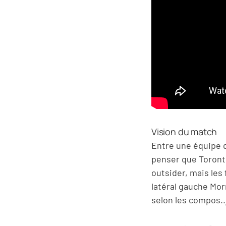
Vision du match
Entre une équipe q
penser que Toronto
outsider, mais les 
latéral gauche Mor
selon les compos..