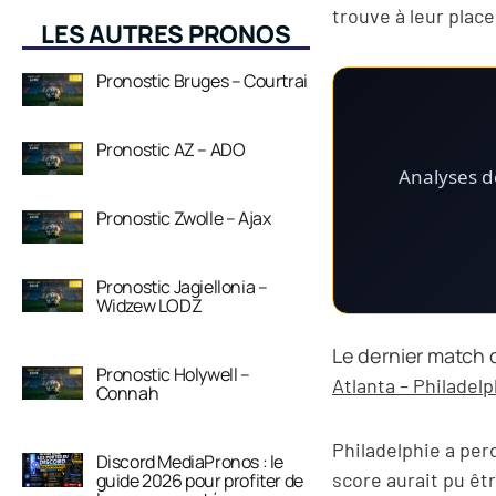
trouve à leur place
LES AUTRES PRONOS
Pronostic Bruges – Courtrai
Pronostic AZ – ADO
Analyses dé
Pronostic Zwolle – Ajax
Pronostic Jagiellonia –
Widzew LODZ
Le dernier match
Pronostic Holywell –
Atlanta – Philadelph
Connah
Philadelphie a per
Discord MediaPronos : le
score aurait pu êt
guide 2026 pour profiter de