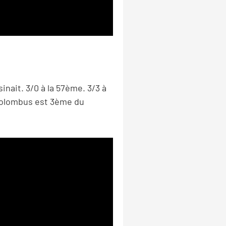
nait. 3/0 à la 57ème. 3/3 à
 Colombus est 3ème du