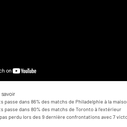
 savoir
buts passe dans 86% des matchs de Philadelphie à la mais
buts passe dans 80% des matchs de Toronto à l’extérieur
 pas perdu lors des 9 dernière confrontations avec 7 vict