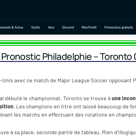
onseils & Actus
Outils
Avis
Discord
Mon Profil
Pronostics gratuits
Pronostic Philadelphie – Toronto
s-Unis avec ce match de Major League Soccer opposant Ph
al débuté le championnat. Toronto se trouve à
une incon
sition
. Les champions en titre ont laissé beaucoup de f
nant les matchs en effectuant des rotations en champi
ouve à sa place, seconde partie de tableau. Rien d’illogiq