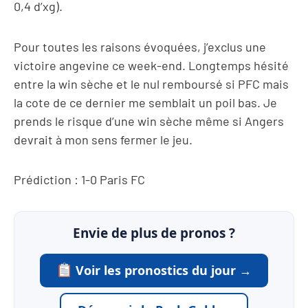
0,4 d’xg).
Pour toutes les raisons évoquées, j’exclus une
victoire angevine ce week-end. Longtemps hésité
entre la win sèche et le nul remboursé si PFC mais
la cote de ce dernier me semblait un poil bas. Je
prends le risque d’une win sèche même si Angers
devrait à mon sens fermer le jeu.
Prédiction : 1-0 Paris FC
Envie de plus de pronos ?
Voir les pronostics du jour →