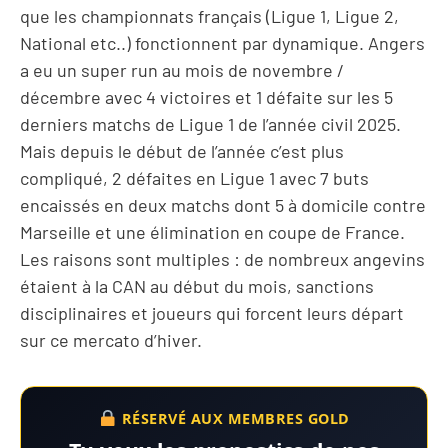
que les championnats français (Ligue 1, Ligue 2,
National etc..) fonctionnent par dynamique. Angers
a eu un super run au mois de novembre /
décembre avec 4 victoires et 1 défaite sur les 5
derniers matchs de Ligue 1 de l’année civil 2025.
Mais depuis le début de l’année c’est plus
compliqué, 2 défaites en Ligue 1 avec 7 buts
encaissés en deux matchs dont 5 à domicile contre
Marseille et une élimination en coupe de France.
Les raisons sont multiples : de nombreux angevins
étaient à la CAN au début du mois, sanctions
disciplinaires et joueurs qui forcent leurs départ
sur ce mercato d’hiver.
RÉSERVÉ AUX MEMBRES GOLD