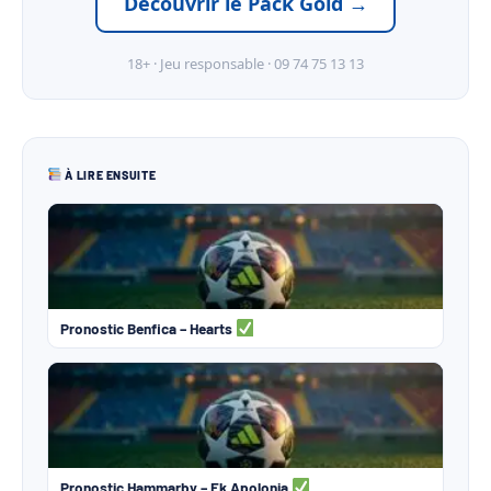
Découvrir le Pack Gold →
18+ · Jeu responsable · 09 74 75 13 13
À LIRE ENSUITE
Pronostic Benfica – Hearts
Pronostic Hammarby – Fk Apolonia