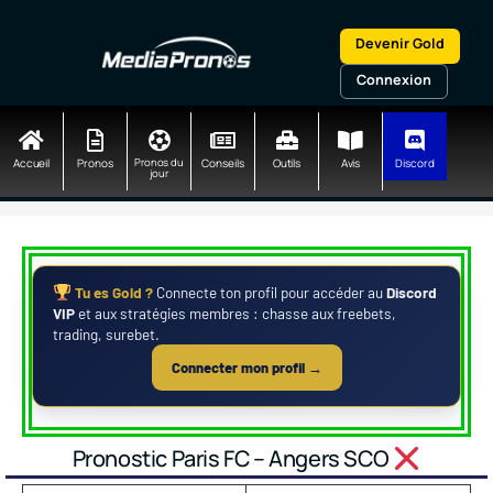
Aller
au
Devenir Gold
contenu
Connexion
Accueil
Pronos
Pronos du
Conseils
Outils
Avis
Discord
jour
Tu es Gold ?
Connecte ton profil pour accéder au
Discord
VIP
et aux stratégies membres : chasse aux freebets,
trading, surebet.
Connecter mon profil →
Pronostic Paris FC – Angers SCO