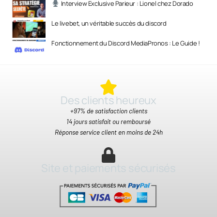
Interview Exclusive Parieur : Lionel chez Dorado
Le livebet, un véritable succès du discord
Fonctionnement du Discord MediaPronos : Le Guide !
Des clients heureux​
+97% de satisfaction clients
14 jours satisfait ou remboursé
Réponse service client en moins de 24h
Site et paiements sécurisés