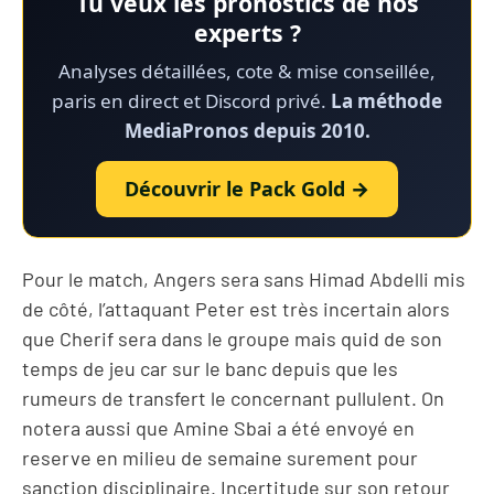
Tu veux les pronostics de nos
experts ?
Analyses détaillées, cote & mise conseillée,
paris en direct et Discord privé.
La méthode
MediaPronos depuis 2010.
Découvrir le Pack Gold →
Pour le match, Angers sera sans Himad Abdelli mis
de côté, l’attaquant Peter est très incertain alors
que Cherif sera dans le groupe mais quid de son
temps de jeu car sur le banc depuis que les
rumeurs de transfert le concernant pullulent. On
notera aussi que Amine Sbai a été envoyé en
reserve en milieu de semaine surement pour
sanction disciplinaire. Incertitude sur son retour