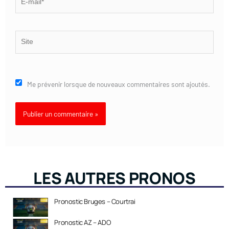
mail*
Site
Me prévenir lorsque de nouveaux commentaires sont ajoutés.
LES AUTRES PRONOS
Pronostic Bruges – Courtrai
Pronostic AZ – ADO