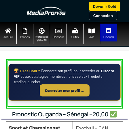
Aller
Devenir Gold
au
contenu
Connexion
Accueil
Pronos
Pronostics
Conseils
Outils
Avis
Discord
gratuits
Tu es Gold ?
Connecte ton profil pour accéder au
Discord
VIP
et aux stratégies membres : chasse aux freebets,
trading, surebet.
Connecter mon profil →
Pronostic Ouganda – Sénégal +20,00
Sport et Championnat
Football – CAN