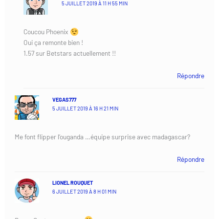
5 JUILLET 2019 À 11 H 55 MIN
Coucou Phoenix
Oui ça remonte bien !
1.57 sur Betstars actuellement !!
Répondre
VEGAS777
5 JUILLET 2019 À 16 H 21 MIN
Me font flipper l’ouganda …équipe surprise avec madagascar?
Répondre
LIONEL ROUQUET
6 JUILLET 2019 À 8 H 01 MIN