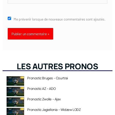
Me prévenir lorsque de nouveaux commentaires sont ajoutés.
LES AUTRES PRONOS
Pronostic Bruges – Courtrai
Pronostic AZ – ADO
Pronostic Zwolle – Ajax
Pronostic Jagiellonia – Widzew LODZ