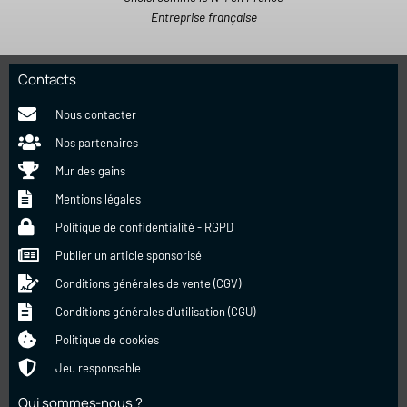
Entreprise française
Contacts
Nous contacter
Nos partenaires
Mur des gains
Mentions légales
Politique de confidentialité - RGPD
Publier un article sponsorisé
Conditions générales de vente (CGV)
Conditions générales d'utilisation (CGU)
Politique de cookies
Jeu responsable
Qui sommes-nous ?