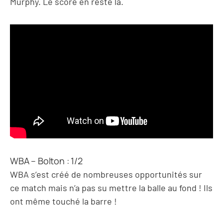
Murphy. Le score en reste là.
WBA – Bolton : 1/2
WBA s’est créé de nombreuses opportunités sur
ce match mais n’a pas su mettre la balle au fond ! Ils
ont même touché la barre !