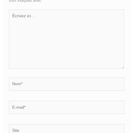
sont indiqués avec
*
Écrivez
ici…
Nom*
E-
mail*
Site