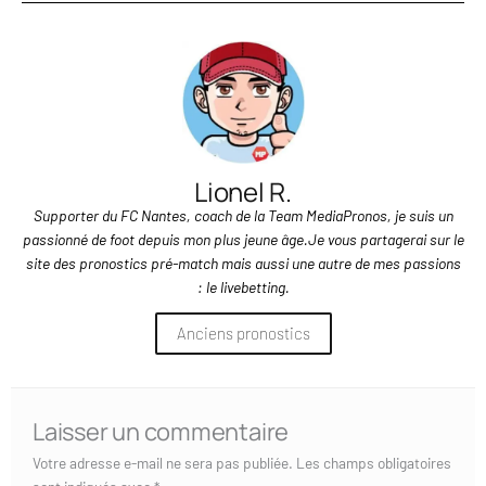
Lionel R.
Supporter du FC Nantes, coach de la Team MediaPronos, je suis un
passionné de foot depuis mon plus jeune âge.Je vous partagerai sur le
site des pronostics pré-match mais aussi une autre de mes passions
: le livebetting.
Anciens pronostics
Laisser un commentaire
Votre adresse e-mail ne sera pas publiée.
Les champs obligatoires