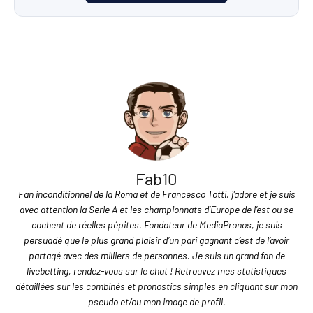
Fab10
Fan inconditionnel de la Roma et de Francesco Totti, j’adore et je suis
avec attention la Serie A et les championnats d’Europe de l’est ou se
cachent de réelles pépites. Fondateur de MediaPronos, je suis
persuadé que le plus grand plaisir d’un pari gagnant c’est de l’avoir
partagé avec des milliers de personnes. Je suis un grand fan de
livebetting, rendez-vous sur le chat ! Retrouvez mes statistiques
détaillées sur les combinés et pronostics simples en cliquant sur mon
pseudo et/ou mon image de profil.