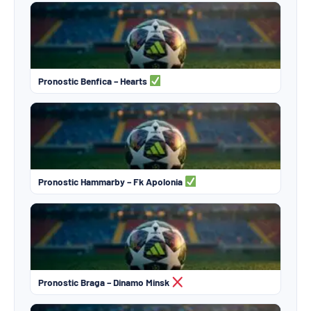
Pronostic Benfica – Hearts
Pronostic Hammarby – Fk Apolonia
Pronostic Braga – Dinamo Minsk