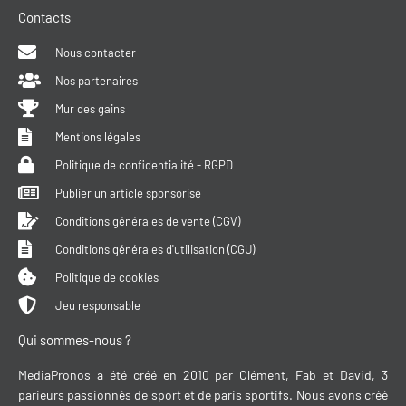
Contacts
Nous contacter
Nos partenaires
Mur des gains
Mentions légales
Politique de confidentialité - RGPD
Publier un article sponsorisé
Conditions générales de vente (CGV)
Conditions générales d'utilisation (CGU)
Politique de cookies
Jeu responsable
Qui sommes-nous ?
MediaPronos a été créé en 2010 par Clément, Fab et David, 3
parieurs passionnés de sport et de paris sportifs. Nous avons créé