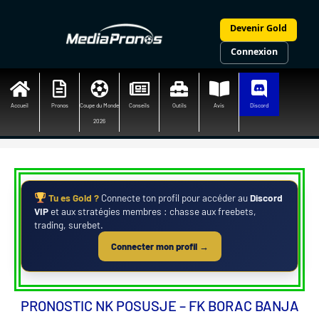
Aller
au
Devenir Gold
contenu
Connexion
Accueil
Pronos
Coupe du Monde
Conseils
Outils
Avis
Discord
2026
Tu es Gold ?
Connecte ton profil pour accéder au
Discord
VIP
et aux stratégies membres : chasse aux freebets,
trading, surebet.
Connecter mon profil →
PRONOSTIC NK POSUSJE – FK BORAC BANJA