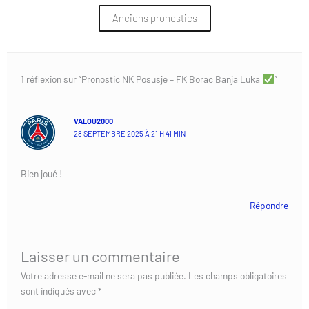
Anciens pronostics
1 réflexion sur “Pronostic NK Posusje – FK Borac Banja Luka
”
VALOU2000
28 SEPTEMBRE 2025 À 21 H 41 MIN
Bien joué !
Répondre
Laisser un commentaire
Votre adresse e-mail ne sera pas publiée.
Les champs obligatoires
sont indiqués avec
*