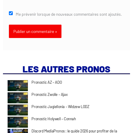
Me prévenir lorsque de nouveaux commentaires sont ajoutés.
LES AUTRES PRONOS
Pronostic AZ – ADO
Pronostic Zwolle – Ajax
Pronostic Jagiellonia – Widzew LODZ
Pronostic Holywell – Connah
Discord MediaPronos : le guide 2026 pour profiter de la